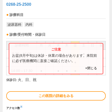
0268-25-2500
診療科目
泌尿器科
内科
診療/受付時間・休診日
診療時間
月
火
水
木
金
土
日
祝
8:30～12:00
●
お盆(8月中旬)は休診・休業の場合があります。来院前
に必ず医療機関に直接ご確認ください。
9:00～12:00
●
●
●
●
×閉じる
14:00～17:30
●
●
●
●
火、日、祝
休診日:
この医院の詳細をみる
※
アクセス数