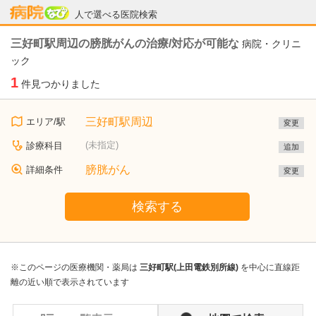
病院なび
人で選べる医院検索
三好町駅周辺の膀胱がんの治療/対応が可能な
病院・クリニ
ック
1
件見つかりました
三好町駅周辺
エリア/駅
変更
(未指定)
診療科目
追加
膀胱がん
詳細条件
変更
検索する
※このページの医療機関・薬局は
三好町駅(上田電鉄別所線)
を中心に直線距
離の近い順で表示されています