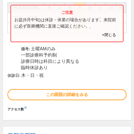
外来受付時間
月
火
水
木
金
土
日
祝
9:00～12:00
●
●
●
●
●
お盆(8月中旬)は休診・休業の場合があります。来院前
に必ず医療機関に直接ご確認ください。
16:30～17:30
●
●
●
●
×閉じる
土曜AMのみ
備考:
一部診療科予約制
診療日時は科目により異なる
臨時休診あり
木・日・祝
休診日:
この医院の詳細をみる
※
アクセス数