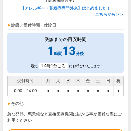
【健康保険適用】
【アレルギー・花粉症専門外来】はじめました！
こちらから＞＞
診療／受付時間・休診日
受診までの目安時間
1
13
時間
分後
14
1
時
分ごろ
最短
にお呼びいたします
受付時間
月
火
水
木
金
土
日
祝
0:00～24:00
●
●
●
●
●
●
●
●
その他
急な発熱、悪天候など直接医療機関に掛かる事が困難な際にご
利用ください