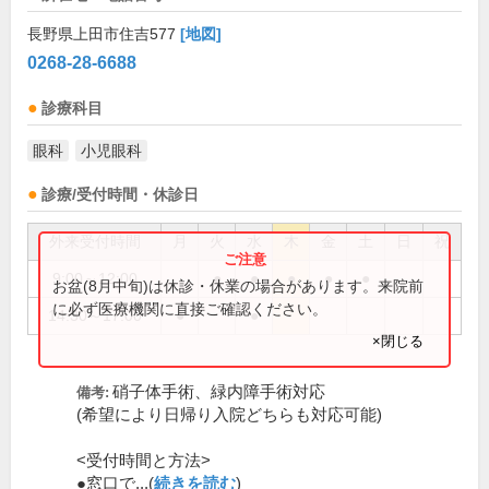
長野県上田市住吉577
[地図]
0268-28-6688
診療科目
眼科
小児眼科
診療/受付時間・休診日
外来受付時間
月
火
水
木
金
土
日
祝
9:00～12:00
●
●
●
●
●
お盆(8月中旬)は休診・休業の場合があります。来院前
に必ず医療機関に直接ご確認ください。
14:30～17:00
●
●
×閉じる
硝子体手術、緑内障手術対応
備考:
(希望により日帰り入院どちらも対応可能)
<受付時間と方法>
●窓口で...(
続きを読む
)