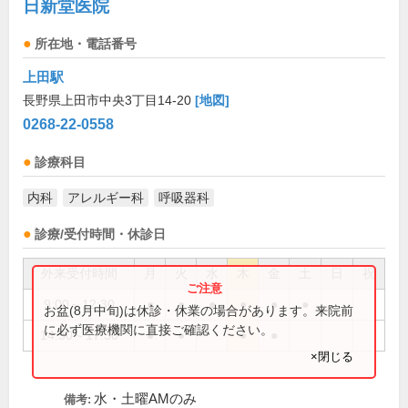
日新堂医院
所在地・電話番号
上田駅
長野県上田市中央3丁目14-20
[地図]
0268-22-0558
診療科目
内科
アレルギー科
呼吸器科
診療/受付時間・休診日
外来受付時間
月
火
水
木
金
土
日
祝
9:00～12:30
●
●
●
●
●
●
お盆(8月中旬)は休診・休業の場合があります。来院前
に必ず医療機関に直接ご確認ください。
14:30～17:30
●
●
●
●
×閉じる
水・土曜AMのみ
備考: