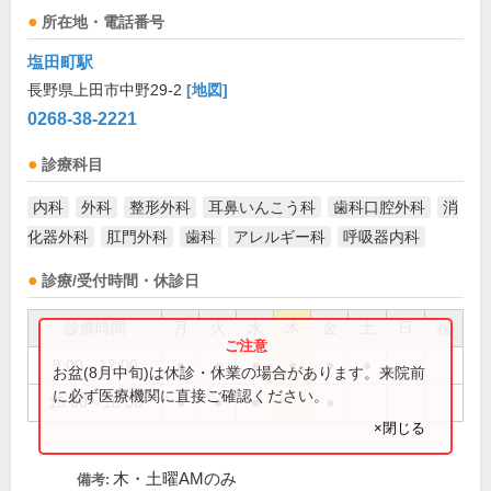
所在地・電話番号
塩田町駅
長野県上田市中野29-2
[地図]
0268-38-2221
診療科目
内科
外科
整形外科
耳鼻いんこう科
歯科口腔外科
消
化器外科
肛門外科
歯科
アレルギー科
呼吸器内科
診療/受付時間・休診日
診療時間
月
火
水
木
金
土
日
祝
9:00～12:00
●
●
●
●
●
●
お盆(8月中旬)は休診・休業の場合があります。来院前
に必ず医療機関に直接ご確認ください。
15:00～18:00
●
●
●
●
×閉じる
木・土曜AMのみ
備考: