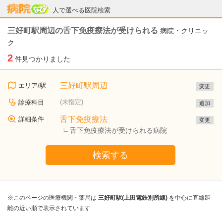
病院なび
人で選べる医院検索
三好町駅周辺の舌下免疫療法が受けられる
病院・クリニッ
ク
2
件見つかりました
三好町駅周辺
エリア/駅
変更
(未指定)
診療科目
追加
舌下免疫療法
詳細条件
変更
舌下免疫療法が受けられる病院
検索する
※このページの医療機関・薬局は
三好町駅(上田電鉄別所線)
を中心に直線距
離の近い順で表示されています