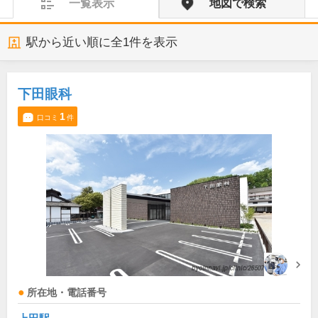
一覧表示
地図で検索
駅から近い順に全
1
件を表示
下田眼科
1
口コミ
件
所在地・電話番号