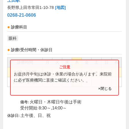
上田駅
長野県上田市常田1-10-78
[地図]
0268-21-0606
診療科目
眼科
診療/受付時間・休診日
診療時間
月
火
水
木
金
土
日
祝
9:00～12:00
●
●
●
●
●
●
お盆(8月中旬)は休診・休業の場合があります。来院前
に必ず医療機関に直接ご確認ください。
14:30～17:30
●
●
●
×閉じる
火曜日・木曜日午後は手術
備考:
受付開始 8:30～,14:00～
土午後、日、祝
休診日: