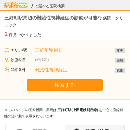
病院なび
人で選べる医院検索
三好町駅周辺の難治性視神経症の診察が可能な
病院・クリ
ニック
1
件見つかりました
三好町駅周辺
エリア/駅
変更
(未指定)
診療科目
追加
難治性視神経症
詳細条件
変更
検索する
※このページの医療機関・薬局は
三好町駅(上田電鉄別所線)
を中心に直線距
離の近い順で表示されています