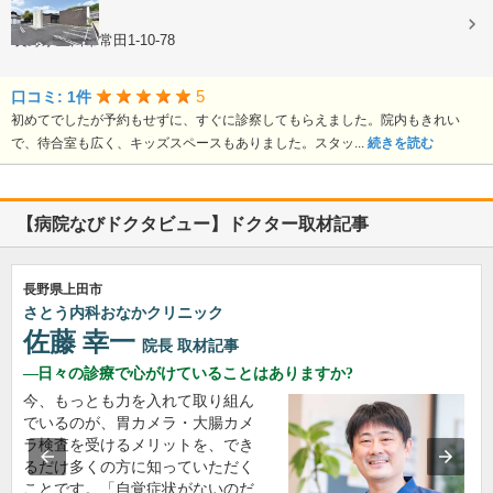
眼科
長野県上田市常田1-10-78
5
口コミ: 1件
初めてでしたが予約もせずに、すぐに診察してもらえました。院内もきれい
で、待合室も広く、キッズスペースもありました。スタッ...
続きを読む
【病院なびドクタビュー】ドクター取材記事
長野県上田市
さとう内科おなかクリニック
佐藤 幸一
院長
取材記事
日々の診療で心がけていることはありますか?
今、もっとも力を入れて取り組ん
でいるのが、胃カメラ・大腸カメ
ラ検査を受けるメリットを、でき
るだけ多くの方に知っていただく
ことです。「自覚症状がないのだ