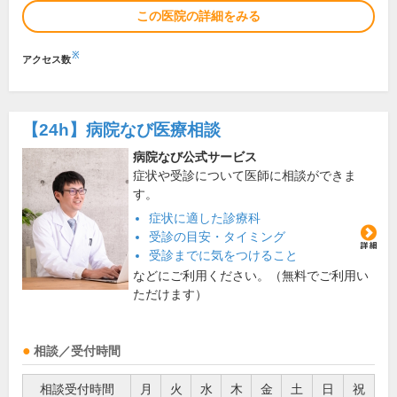
この医院の詳細をみる
※
アクセス数
【24h】
病院なび医療相談
病院なび公式サービス
症状や受診について医師に相談ができま
す。
症状に適した診療科
受診の目安・タイミング
受診までに気をつけること
などにご利用ください。（無料でご利用い
ただけます）
相談／受付時間
相談受付時間
月
火
水
木
金
土
日
祝