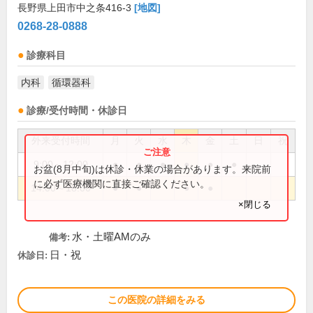
長野県上田市中之条416-3
[地図]
0268-28-0888
診療科目
内科
循環器科
診療/受付時間・休診日
外来受付時間
月
火
水
木
金
土
日
祝
9:00～12:00
●
●
●
●
●
●
お盆(8月中旬)は休診・休業の場合があります。来院前
に必ず医療機関に直接ご確認ください。
14:00～18:00
●
●
●
●
×閉じる
水・土曜AMのみ
備考:
日・祝
休診日:
この医院の詳細をみる