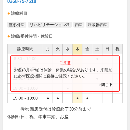
0268-75-7518
診療科目
整形外科
リハビリテーション科
内科
呼吸器内科
診療/受付時間・休診日
診療時間
月
火
水
木
金
土
日
祝
8:30～12:00
●
9:00～12:00
●
●
●
●
●
お盆(8月中旬)は休診・休業の場合があります。来院前
に必ず医療機関に直接ご確認ください。
13:00～16:00
●
×閉じる
15:00～18:00
●
15:00～19:00
●
●
●
●
新患受付は診療終了30分前まで
備考:
日、祝、年末年始、お盆
休診日: