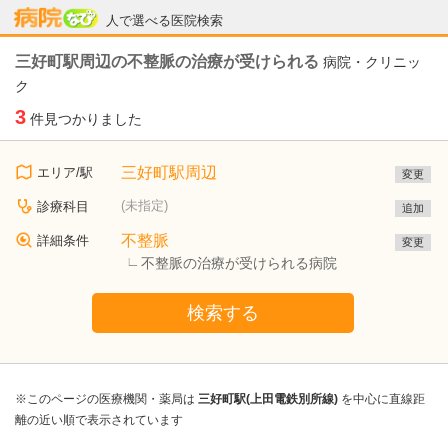
病院なび
人で選べる医院検索
三好町駅周辺の不整脈の治療が受けられる
病院・クリニッ
ク
3
件見つかりました
三好町駅周辺
エリア/駅
変更
(未指定)
診療科目
追加
不整脈
詳細条件
変更
不整脈の治療が受けられる病院
検索する
※このページの医療機関・薬局は
三好町駅(上田電鉄別所線)
を中心に直線距
離の近い順で表示されています