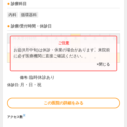
診療科目
内科
循環器科
診療/受付時間・休診日
外来受付時間
月
火
水
木
金
土
日
祝
9:00～12:30
●
●
●
●
●
お盆(8月中旬)は休診・休業の場合があります。来院前
に必ず医療機関に直接ご確認ください。
13:30～17:00
●
●
●
●
●
×閉じる
臨時休診あり
備考:
月・日・祝
休診日:
この医院の詳細をみる
※
アクセス数