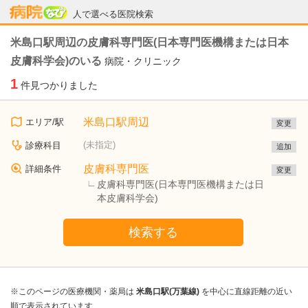
病院なび
人で選べる医院検索
米島口駅周辺の皮膚科専門医(日本専門医機構または日本
皮膚科学会)のいる
病院・クリニック
1
件見つかりました
米島口駅周辺
エリア/駅
変更
(未指定)
診療科目
追加
皮膚科専門医
詳細条件
変更
皮膚科専門医(日本専門医機構または日
本皮膚科学会)
検索する
※このページの医療機関・薬局は
米島口駅(万葉線)
を中心に直線距離の近い
順で表示されています