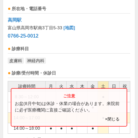
所在地・電話番号
高岡駅
富山県高岡市駅南3丁目5-33
[地図]
0766-25-0012
診療科目
皮膚科
神経内科
診療/受付時間・休診日
診療時間
月
火
水
木
金
土
日
祝
8:30～12:00
●
お盆(8月中旬)は休診・休業の場合があります。来院前
8:30～12:30
●
●
●
●
●
に必ず医療機関に直接ご確認ください。
14:00～17:00
●
×閉じる
14:00～18:00
●
●
●
●