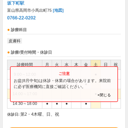
坂下町駅
富山県高岡市小馬出町75
[地図]
0766-22-0202
診療科目
皮膚科
診療/受付時間・休診日
診療時間
月
火
水
木
金
土
日
祝
9:00～12:00
●
お盆(8月中旬)は休診・休業の場合があります。来院前
9:00～12:30
●
●
●
●
●
に必ず医療機関に直接ご確認ください。
14:00～17:00
●
×閉じる
14:30～18:00
●
●
●
●
第2・4木曜、日、祝
休診日: