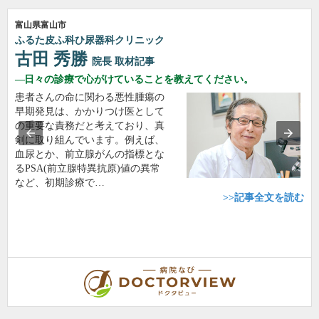
富山県富山市
ふるた皮ふ科ひ尿器科クリニック
古田 秀勝
院長
取材記事
日々の診療で心がけていることを教えてください。
患者さんの命に関わる悪性腫瘍の
早期発見は、かかりつけ医として
の重要な責務だと考えており、真
剣に取り組んでいます。例えば、
血尿とか、前立腺がんの指標とな
るPSA(前立腺特異抗原)値の異常
など、初期診療で…
>>記事全文を読む