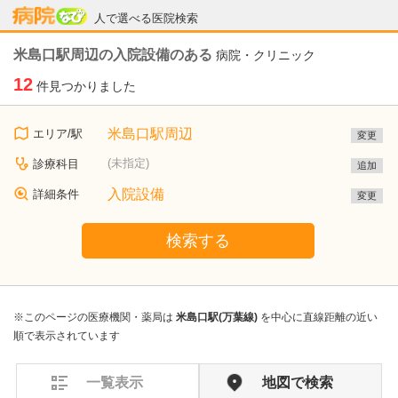
病院なび
人で選べる医院検索
米島口駅周辺の入院設備のある
病院・クリニック
12
件見つかりました
米島口駅周辺
エリア/駅
変更
(未指定)
診療科目
追加
入院設備
詳細条件
変更
検索する
※このページの医療機関・薬局は
米島口駅(万葉線)
を中心に直線距離の近い
順で表示されています
一覧表示
地図で検索