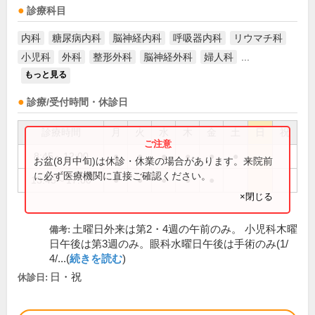
診療科目
内科
糖尿病内科
脳神経内科
呼吸器内科
リウマチ科
小児科
外科
整形外科
脳神経外科
婦人科
...
もっと見る
診療/受付時間・休診日
診療時間
月
火
水
木
金
土
日
祝
8:45～12:00
●
●
●
●
●
●
お盆(8月中旬)は休診・休業の場合があります。来院前
に必ず医療機関に直接ご確認ください。
13:45～17:00
●
●
●
●
●
×閉じる
土曜日外来は第2・4週の午前のみ。 小児科木曜
備考:
日午後は第3週のみ。眼科水曜日午後は手術のみ(1/
4/...(
続きを読む
)
日・祝
休診日: