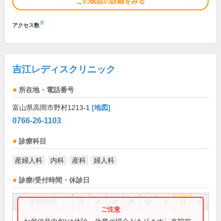
この医院の詳細をみる
※
アクセス数
吉江レディスクリニック
所在地・電話番号
富山県高岡市野村1213-1
[地図]
0766-26-1103
診療科目
産婦人科
内科
産科
婦人科
診療/受付時間・休診日
診療時間
月
火
水
木
金
土
日
祝
8:45～12:30
●
●
●
●
●
●