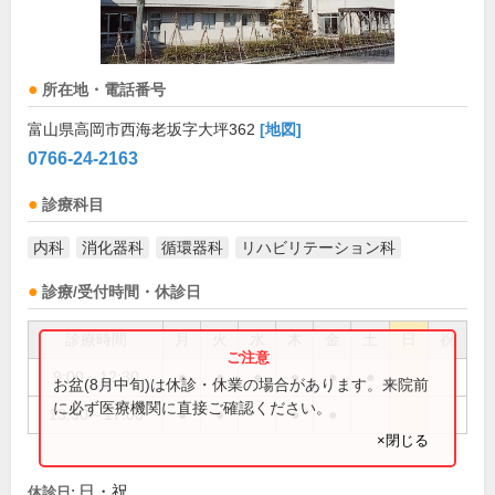
所在地・電話番号
富山県高岡市西海老坂字大坪362
[地図]
0766-24-2163
診療科目
内科
消化器科
循環器科
リハビリテーション科
診療/受付時間・休診日
診療時間
月
火
水
木
金
土
日
祝
9:00～12:30
●
●
●
●
●
●
お盆(8月中旬)は休診・休業の場合があります。来院前
に必ず医療機関に直接ご確認ください。
13:30～17:00
●
●
●
●
×閉じる
日・祝
休診日: