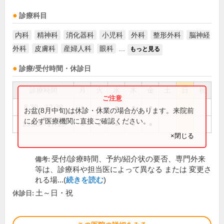
診療科目
内科
精神科
消化器科
小児科
外科
整形外科
脳神経
外科
皮膚科
産婦人科
眼科
...
もっと見る
診療/受付時間・休診日
診療時間
月
火
水
木
金
土
日
祝
8:30～12:30
●
●
●
●
●
お盆(8月中旬)は休診・休業の場合があります。来院前
に必ず医療機関に直接ご確認ください。
13:30～17:15
●
●
●
●
●
×閉じる
受付/診療時間、予約/紹介状の要否、専門外来
備考:
等は、診療科や担当医によって異なる または 変更さ
れる場...(
続きを読む
)
土～日・祝
休診日: