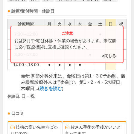
診療/受付時間・休診日
診療時間
月
火
水
木
金
土
日
祝
7:30～12:00
●
お盆(8月中旬)は休診・休業の場合があります。来院前
8:00～12:00
●
●
●
●
に必ず医療機関に直接ご確認ください。
8:30～12:00
●
×閉じる
14:00～18:00
●
●
●
●
関節外科外来は、金曜日は第1・3で予約制。痛
備考:
み緩和診療外来は予約制で、第1・2・4・5水曜日、
木曜日...(
続きを読む
)
日・祝
休診日:
口コミ
技術の高い先生方ばか
皆さん手術の予後がいいと
りなので
言ってます