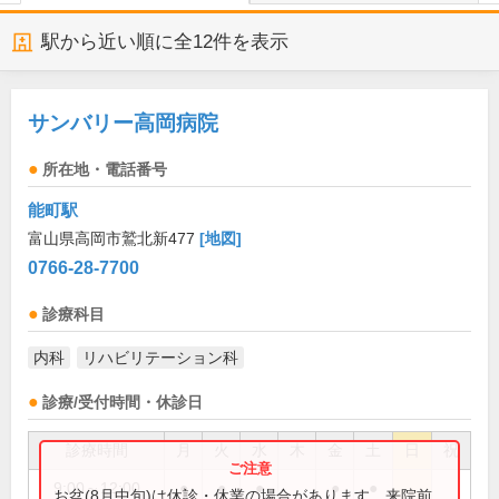
駅から近い順に全
12
件を表示
サンバリー高岡病院
所在地・電話番号
能町駅
富山県高岡市鷲北新477
[地図]
0766-28-7700
診療科目
内科
リハビリテーション科
診療/受付時間・休診日
診療時間
月
火
水
木
金
土
日
祝
9:00～12:00
●
●
●
●
●
お盆(8月中旬)は休診・休業の場合があります。来院前