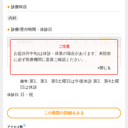
診療科目
内科
診療/受付時間・休診日
診療時間
月
火
水
木
金
土
日
祝
9:00～12:00
●
●
●
●
●
●
お盆(8月中旬)は休診・休業の場合があります。来院前
に必ず医療機関に直接ご確認ください。
15:00～18:00
●
●
●
●
●
×閉じる
第1、第3、第5土曜日は午後休診 第2、第4土曜
備考:
日は休診
日・祝
休診日:
この医院の詳細をみる
※
アクセス数