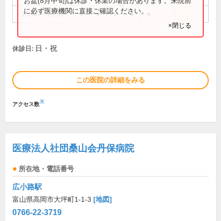
お盆(8月中旬)は休診・休業の場合があります。来院前
に必ず医療機関に直接ご確認ください。
15:00～18:30
●
●
●
●
●
×閉じる
日・祝
休診日:
この医院の詳細をみる
※
アクセス数
医療法人社団桑山会丹保病院
所在地・電話番号
広小路駅
富山県高岡市大坪町1-1-3
[地図]
0766-22-3719