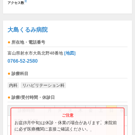
※
アクセス数
大島くるみ病院
所在地・電話番号
富山県射水市大島北野48番地
[地図]
0766-52-2580
診療科目
内科
リハビリテーション科
診療/受付時間・休診日
診療時間
月
火
水
木
金
土
日
祝
9:00～12:00
●
●
●
●
●
●
お盆(8月中旬)は休診・休業の場合があります。来院前
に必ず医療機関に直接ご確認ください。
13:30～17:30
●
●
●
●