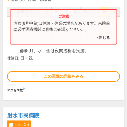
診療時間
月
火
水
木
金
土
日
祝
9:00～12:00
●
●
●
●
●
●
お盆(8月中旬)は休診・休業の場合があります。来院前
に必ず医療機関に直接ご確認ください。
14:00～18:00
●
●
●
●
×閉じる
月、水、金は夜間透析を実施。
備考:
日・祝
休診日:
この医院の詳細をみる
※
アクセス数
射水市民病院
1
口コミ
件