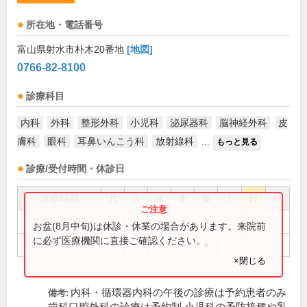
所在地・電話番号
富山県射水市朴木20番地
[地図]
0766-82-8100
診療科目
内科
外科
整形外科
小児科
泌尿器科
脳神経外科
皮
膚科
眼科
耳鼻いんこう科
放射線科
...
もっと見る
診療/受付時間・休診日
診療時間
月
火
水
木
金
土
日
祝
8:45～12:00
●
●
●
●
●
お盆(8月中旬)は休診・休業の場合があります。来院前
に必ず医療機関に直接ご確認ください。
13:30～17:00
●
●
●
●
×閉じる
内科・循環器内科の午後の診療は予約患者のみ
備考: