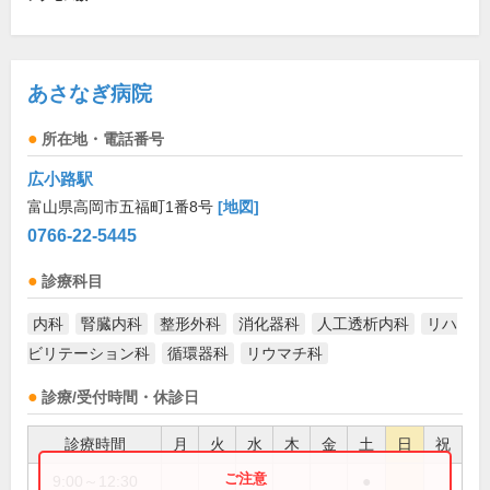
あさなぎ病院
所在地・電話番号
広小路駅
富山県高岡市五福町1番8号
[地図]
0766-22-5445
診療科目
内科
腎臓内科
整形外科
消化器科
人工透析内科
リハ
ビリテーション科
循環器科
リウマチ科
診療/受付時間・休診日
診療時間
月
火
水
木
金
土
日
祝
9:00～12:30
●