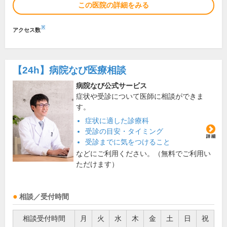
この医院の詳細をみる
※
アクセス数
【24h】
病院なび医療相談
病院なび公式サービス
症状や受診について医師に相談ができま
す。
症状に適した診療科
受診の目安・タイミング
受診までに気をつけること
などにご利用ください。（無料でご利用い
ただけます）
相談／受付時間
相談受付時間
月
火
水
木
金
土
日
祝