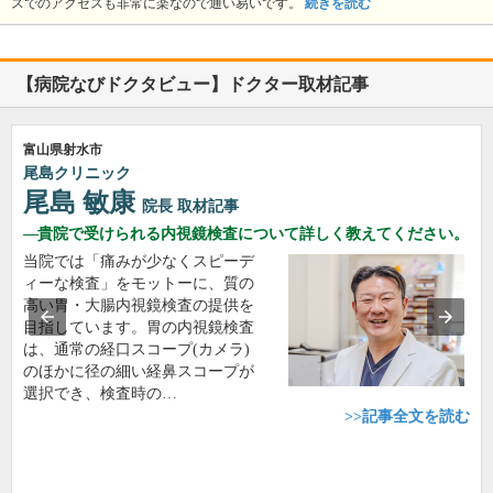
スでのアクセスも非常に楽なので通い易いです。
続きを読む
【病院なびドクタビュー】ドクター取材記事
富山県射水市
尾島クリニック
尾島 敏康
院長
取材記事
貴院で受けられる内視鏡検査について詳しく教えてください。
当院では「痛みが少なくスピーデ
ィーな検査」をモットーに、質の
高い胃・大腸内視鏡検査の提供を
目指しています。胃の内視鏡検査
は、通常の経口スコープ(カメラ)
のほかに径の細い経鼻スコープが
選択でき、検査時の…
>>記事全文を読む