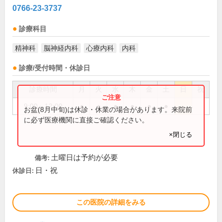
0766-23-3737
診療科目
精神科
脳神経内科
心療内科
内科
診療/受付時間・休診日
診療時間
月
火
水
木
金
土
日
祝
9:00～12:00
●
●
●
●
●
●
お盆(8月中旬)は休診・休業の場合があります。来院前
に必ず医療機関に直接ご確認ください。
×閉じる
土曜日は予約が必要
備考:
日・祝
休診日:
この医院の詳細をみる