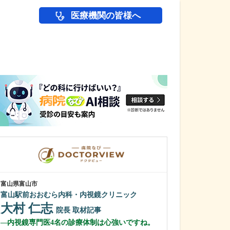
医療機関の皆様へ
医師(ドクター)の
富山県富山市
富山県富山市
富山駅前おおむら内科・内視鏡クリニック
ふるた皮ふ科ひ
大村 仁志
古田 秀勝
院長
取材記事
内視鏡専門医4名の診療体制は心強いですね。
日々の診療で心