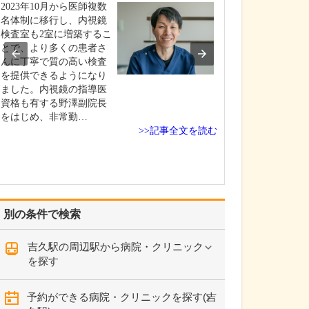
い。
2023年10月から医師複数
患者さんの命に
名体制に移行し、内視鏡
性腫瘍の早期発
検査室も2室に増築するこ
かりつけ医とし
とで、より多くの患者さ
な責務だと考え
んに丁寧で質の高い検査
真剣に取り組ん
を提供できるようになり
す。例えば、血
ました。内視鏡の指導医
前立腺がんの指
資格も有する野澤副院長
PSA(前立腺特異
をはじめ、非常勤…
>>記事全文を読む
異常など、初期
別の条件で検索
吉久駅の周辺駅から病院・クリニック
を探す
予約ができる病院・クリニックを探す(吉