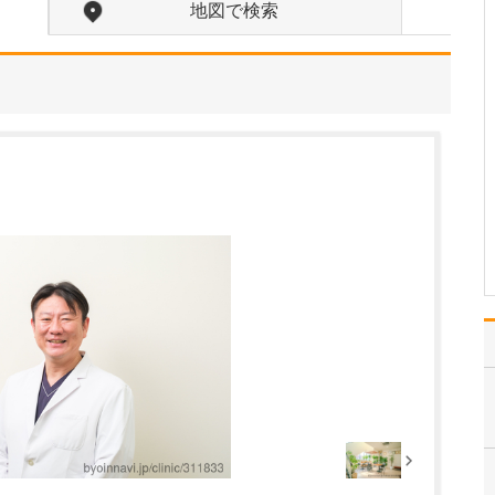
えてください。
地図で検索
当院では「痛みが少なく
スピーディーな検査」を
モットーに、質の高い
胃・大腸内視鏡検査の提
供を目指しています。胃
の内視鏡検査は、通常の
経口スコープ(カメラ)の
ほかに径の細い経鼻スコ
ープが選択でき、検査時
の…
>>記事全文を読む