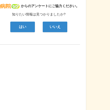
病院なび
からのアンケートにご協力ください。
知りたい情報は見つかりましたか?
はい
いいえ