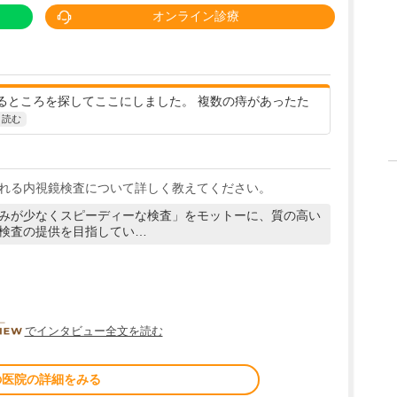
オンライン診療
るところを探してここにしました。 複数の痔があったた
と読む
れる内視鏡検査について詳しく教えてください。
みが少なくスピーディーな検査」をモットーに、質の高い
検査の提供を目指してい…
DOCTORVIEW
でインタビュー全文を読む
の医院の詳細をみる