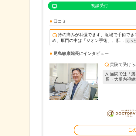
初診受付
口コミ
痔の痛みが我慢できず、近場で手術でき
め、肛門の中は「ジオン手術」、肛...
もっ
尾島敏康
院長
にインタビュー
貴院で受けら
当院では「痛
胃・大腸内視鏡
こ