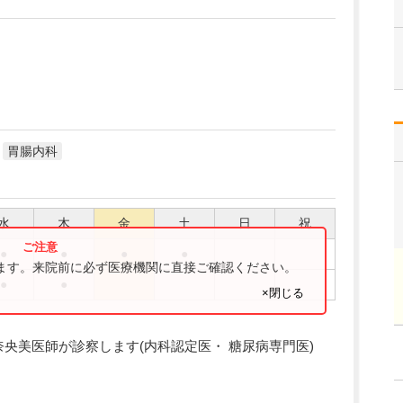
胃腸内科
水
木
金
土
日
祝
●
●
●
●
ります。来院前に必ず医療機関に直接ご確認ください。
●
●
×閉じる
奈央美医師が診察します(内科認定医・ 糖尿病専門医)