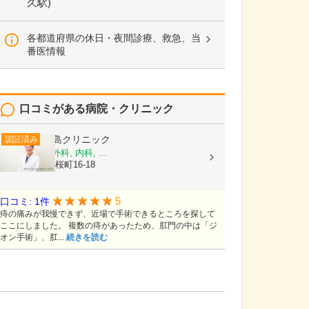
久駅)
各都道府県の休日・夜間診療、救急、当
番医情報
口コミがある病院・クリニック
尾島クリニック
認証済み
消化器内科, 外科, 内科, ...
富山県射水市桜町16-18
5
口コミ: 1件
痔の痛みが我慢できず、近場で手術できるところを探して
ここにしました。 複数の痔があったため、肛門の中は「ジ
オン手術」、肛...
続きを読む