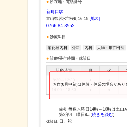
所在地・電話番号
新町口駅
富山県射水市桜町16-18
[地図]
0766-84-8552
診療科目
消化器内科
外科
内科
大腸・肛門外科
診療/受付時間・休診日
診療時間
月
火
8:30～12:30
●
●
お盆(8月中旬)は休診・休業の場合があ
14:00～18:30
●
●
毎週木曜日14時～16時は土山
備考:
第2第4土曜日8...(
続きを読む
)
日、祝
休診日: