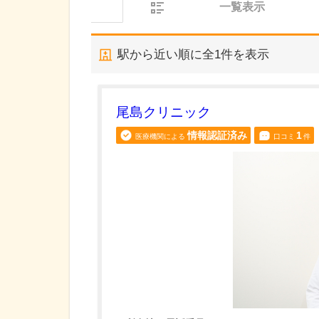
一覧表示
駅から近い順に全
1
件を表示
尾島クリニック
情報認証済み
1
医療機関による
口コミ
件