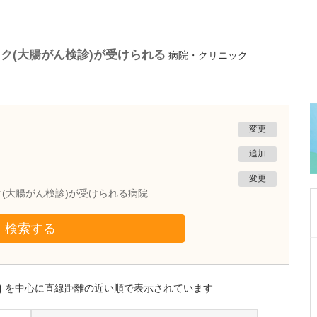
ク(大腸がん検診)が受けられる
病院・クリニック
変更
追加
変更
(大腸がん検診)が受けられる病院
検索する
富山県射水市
尾島クリニック
尾島 敏康
)
を中心に直線距離の近い順で表示されています
院長
取材記事
貴院で受けられる内視鏡検査について詳しく教