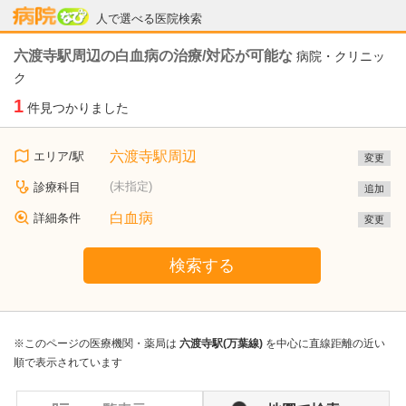
病院なび
人で選べる医院検索
六渡寺駅周辺の白血病の治療/対応が可能な
病院・クリニッ
ク
1
件見つかりました
六渡寺駅周辺
エリア/駅
変更
(未指定)
診療科目
追加
白血病
詳細条件
変更
検索する
※このページの医療機関・薬局は
六渡寺駅(万葉線)
を中心に直線距離の近い
順で表示されています