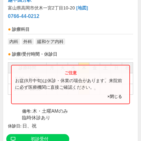
富山県高岡市伏木一宮2丁目10-20
[地図]
0766-44-0212
診療科目
内科
外科
緩和ケア内科
診療/受付時間・休診日
診療時間
月
火
水
木
金
土
日
祝
9:00～12:30
●
●
●
●
●
●
お盆(8月中旬)は休診・休業の場合があります。来院前
に必ず医療機関に直接ご確認ください。
14:30～18:30
●
●
●
●
×閉じる
木・土曜AMのみ
備考:
臨時休診あり
日、祝
休診日:
初診受付