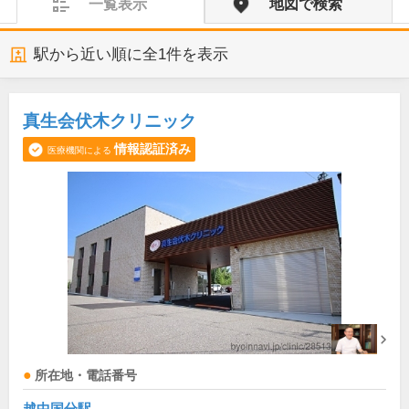
一覧表示
地図で検索
駅から近い順に全
1
件を表示
真生会伏木クリニック
情報認証済み
医療機関による
所在地・電話番号
越中国分駅