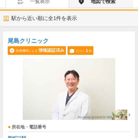
一覧表示
地図で検索
駅から近い順に全
1
件を表示
尾島クリニック
情報認証済み
1
医療機関による
口コミ
件
所在地・電話番号