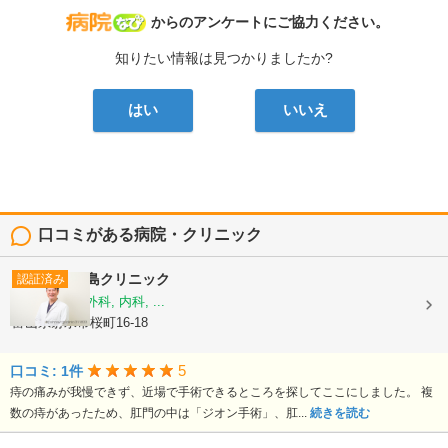
病院なび
からのアンケートにご協力ください。
知りたい情報は見つかりましたか?
はい
いいえ
口コミがある病院・クリニック
尾島クリニック
認証済み
消化器内科, 外科, 内科, ...
富山県射水市桜町16-18
5
口コミ: 1件
痔の痛みが我慢できず、近場で手術できるところを探してここにしました。 複
数の痔があったため、肛門の中は「ジオン手術」、肛...
続きを読む