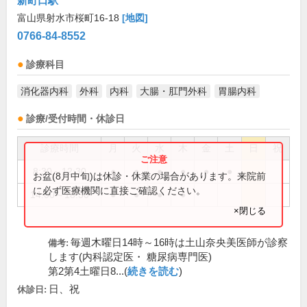
新町口駅
富山県射水市桜町16-18
[地図]
0766-84-8552
診療科目
消化器内科
外科
内科
大腸・肛門外科
胃腸内科
診療/受付時間・休診日
診療時間
月
火
水
木
金
土
日
祝
8:30～12:30
●
●
●
●
●
●
お盆(8月中旬)は休診・休業の場合があります。来院前
に必ず医療機関に直接ご確認ください。
14:00～18:30
●
●
●
●
×閉じる
毎週木曜日14時～16時は土山奈央美医師が診察
備考:
します(内科認定医・ 糖尿病専門医)
第2第4土曜日8...(
続きを読む
)
日、祝
休診日: