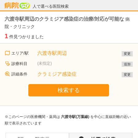
病院なび
人で選べる医院検索
六渡寺駅周辺のクラミジア感染症の治療/対応が可能な
病
院・クリニック
1
件見つかりました
六渡寺駅周辺
エリア/駅
変更
(未指定)
診療科目
追加
クラミジア感染症
詳細条件
変更
検索する
※このページの医療機関・薬局は
六渡寺駅(万葉線)
を中心に直線距離の近い
順で表示されています