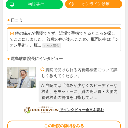
オンライン診療
初診受付
口コミ
痔の痛みが我慢できず、近場で手術できるところを探し
てここにしました。 複数の痔があったため、肛門の中は「ジ
オン手術」、肛...
もっと読む
尾島敏康
院長
にインタビュー
貴院で受けられる内視鏡検査について詳
しく教えてください。
当院では「痛みが少なくスピーディーな
検査」をモットーに、質の高い胃・大腸内
視鏡検査の提供を目指してい…
DOCTORVIEW
でインタビュー全文を読む
この医院の詳細をみる