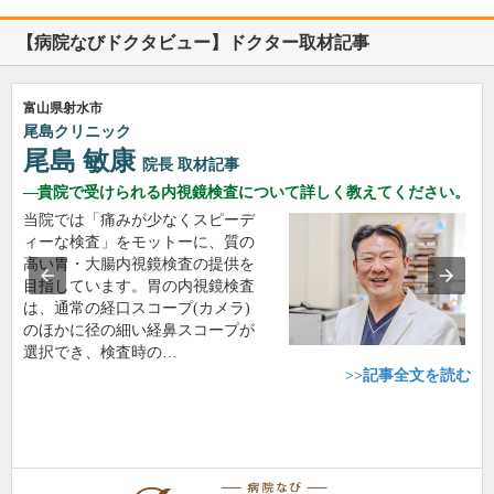
【病院なびドクタビュー】ドクター取材記事
富山県射水市
尾島クリニック
尾島 敏康
院長
取材記事
貴院で受けられる内視鏡検査について詳しく教えてください。
当院では「痛みが少なくスピーデ
ィーな検査」をモットーに、質の
高い胃・大腸内視鏡検査の提供を
目指しています。胃の内視鏡検査
は、通常の経口スコープ(カメラ)
のほかに径の細い経鼻スコープが
選択でき、検査時の…
>>記事全文を読む