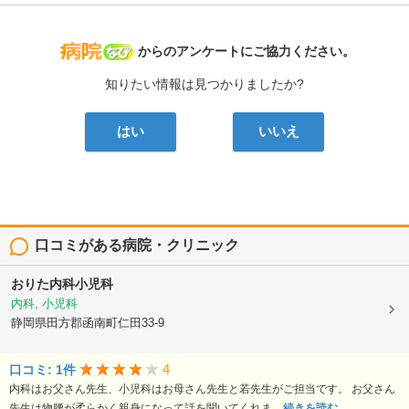
病院なび
からのアンケートにご協力ください。
知りたい情報は見つかりましたか?
はい
いいえ
口コミがある病院・クリニック
おりた内科小児科
内科, 小児科
静岡県田方郡函南町仁田33-9
4
口コミ: 1件
内科はお父さん先生、小児科はお母さん先生と若先生がご担当です。 お父さん
先生は物腰が柔らかく親身になって話を聞いてくれま...
続きを読む