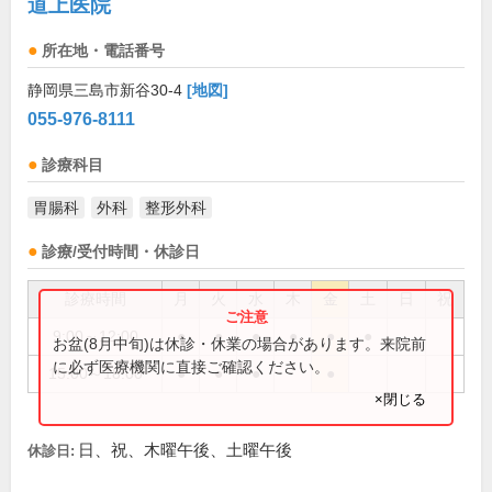
道上医院
所在地・電話番号
静岡県三島市新谷30-4
[地図]
055-976-8111
診療科目
胃腸科
外科
整形外科
診療/受付時間・休診日
診療時間
月
火
水
木
金
土
日
祝
9:00～12:00
●
●
●
●
●
●
お盆(8月中旬)は休診・休業の場合があります。来院前
に必ず医療機関に直接ご確認ください。
15:00～18:00
●
●
●
●
×閉じる
日、祝、木曜午後、土曜午後
休診日: