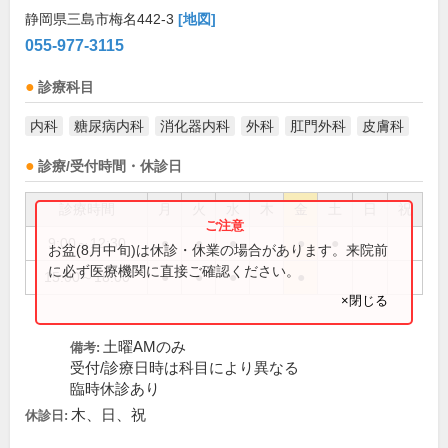
静岡県三島市梅名442-3
[地図]
055-977-3115
診療科目
内科
糖尿病内科
消化器内科
外科
肛門外科
皮膚科
診療/受付時間・休診日
診療時間
月
火
水
木
金
土
日
祝
9:00～12:30
●
●
●
●
●
お盆(8月中旬)は休診・休業の場合があります。来院前
に必ず医療機関に直接ご確認ください。
15:00～18:00
●
●
●
●
×閉じる
土曜AMのみ
備考:
受付/診療日時は科目により異なる
臨時休診あり
木、日、祝
休診日: