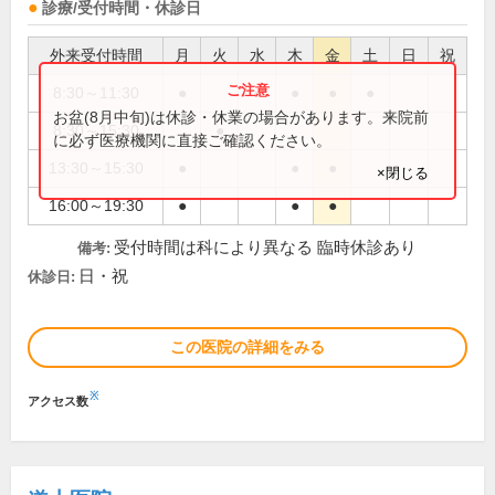
診療/受付時間・休診日
外来受付時間
月
火
水
木
金
土
日
祝
8:30～11:30
●
●
●
●
●
お盆(8月中旬)は休診・休業の場合があります。来院前
8:30～15:30
●
に必ず医療機関に直接ご確認ください。
13:30～15:30
●
●
●
×閉じる
16:00～19:30
●
●
●
受付時間は科により異なる 臨時休診あり
備考:
日・祝
休診日:
この医院の詳細をみる
※
アクセス数