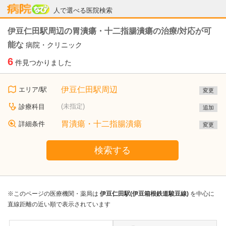
病院なび
人で選べる医院検索
伊豆仁田駅周辺の胃潰瘍・十二指腸潰瘍の治療/対応が可
能な
病院・クリニック
6
件見つかりました
伊豆仁田駅周辺
エリア/駅
変更
(未指定)
診療科目
追加
胃潰瘍・十二指腸潰瘍
詳細条件
変更
検索する
※このページの医療機関・薬局は
伊豆仁田駅(伊豆箱根鉄道駿豆線)
を中心に
直線距離の近い順で表示されています