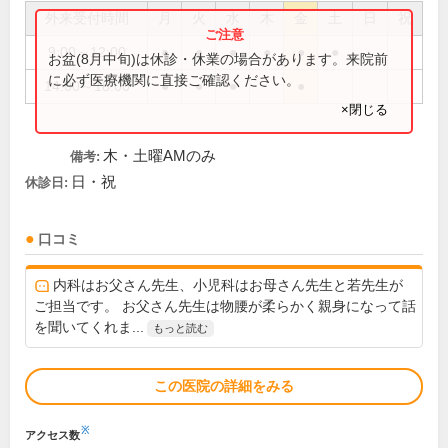
外来受付時間
月
火
水
木
金
土
日
祝
9:00～12:00
●
●
●
●
●
●
お盆(8月中旬)は休診・休業の場合があります。来院前
に必ず医療機関に直接ご確認ください。
14:00～18:00
●
●
●
●
×閉じる
木・土曜AMのみ
備考:
日・祝
休診日:
口コミ
内科はお父さん先生、小児科はお母さん先生と若先生が
ご担当です。 お父さん先生は物腰が柔らかく親身になって話
を聞いてくれま...
もっと読む
この医院の詳細をみる
※
アクセス数