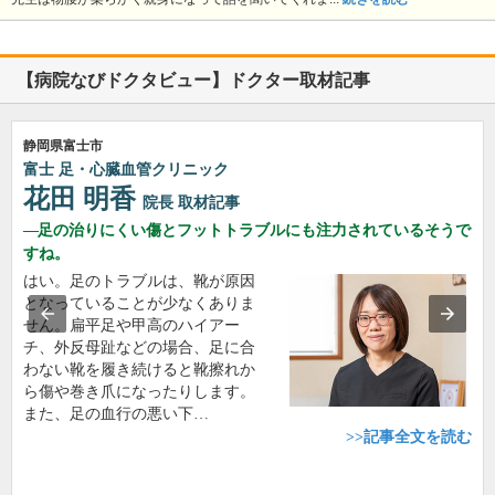
【病院なびドクタビュー】ドクター取材記事
静岡県富士市
富士 足・心臓血管クリニック
花田 明香
院長
取材記事
足の治りにくい傷とフットトラブルにも注力されているそうで
すね。
はい。足のトラブルは、靴が原因
となっていることが少なくありま
せん。扁平足や甲高のハイアー
チ、外反母趾などの場合、足に合
わない靴を履き続けると靴擦れか
ら傷や巻き爪になったりします。
また、足の血行の悪い下…
>>記事全文を読む