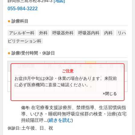
静岡県三島市松本294-3
[地図]
055-984-3222
診療科目
アレルギー科
外科
呼吸器外科
呼吸器内科
内科
リハ
ビリテーション科
診療/受付時間・休診日
診療時間
月
火
水
木
金
土
日
祝
9:00～12:30
●
●
●
●
●
●
お盆(8月中旬)は休診・休業の場合があります。来院前
に必ず医療機関に直接ご確認ください。
15:00～18:00
●
●
●
●
●
×閉じる
在宅療養支援診療所、禁煙指導、生活習慣病指
備考:
導、いびき・睡眠時無呼吸症候群の検査・治療(在宅
持続陽圧呼...(
続きを読む
)
土午後、日、祝
休診日: