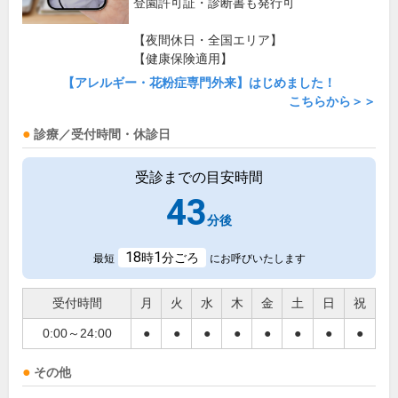
登園許可証・診断書も発行可
【夜間休日・全国エリア】
【健康保険適用】
【アレルギー・花粉症専門外来】はじめました！
こちらから＞＞
診療／受付時間・休診日
受診までの目安時間
43
分後
18
1
時
分ごろ
最短
にお呼びいたします
受付時間
月
火
水
木
金
土
日
祝
0:00～24:00
●
●
●
●
●
●
●
●
その他