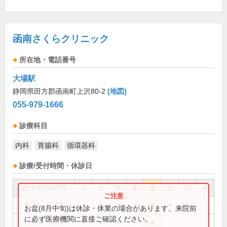
函南さくらクリニック
所在地・電話番号
大場駅
静岡県田方郡函南町上沢80-2
[地図]
055-979-1666
診療科目
内科
胃腸科
循環器科
診療/受付時間・休診日
外来受付時間
月
火
水
木
金
土
日
祝
8:30～12:00
●
●
●
●
●
●
お盆(8月中旬)は休診・休業の場合があります。来院前
に必ず医療機関に直接ご確認ください。
15:00～18:00
●
●
●
●