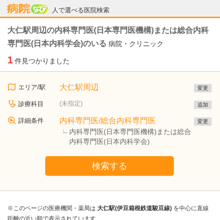
病院なび
人で選べる医院検索
大仁駅周辺の内科専門医(日本専門医機構)または総合内科
専門医(日本内科学会)のいる
病院・クリニック
1
件見つかりました
大仁駅周辺
エリア/駅
変更
(未指定)
診療科目
追加
内科専門医/総合内科専門医
詳細条件
変更
内科専門医(日本専門医機構)または総合
内科専門医(日本内科学会)
検索する
※このページの医療機関・薬局は
大仁駅(伊豆箱根鉄道駿豆線)
を中心に直線
距離の近い順で表示されています