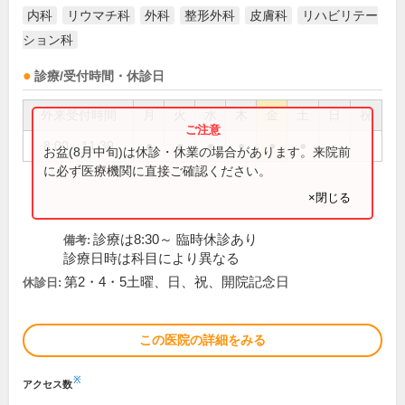
内科
リウマチ科
外科
整形外科
皮膚科
リハビリテー
ション科
診療/受付時間・休診日
外来受付時間
月
火
水
木
金
土
日
祝
8:00～11:30
●
●
●
●
●
●
お盆(8月中旬)は休診・休業の場合があります。来院前
に必ず医療機関に直接ご確認ください。
×閉じる
診療は8:30～ 臨時休診あり
備考:
診療日時は科目により異なる
第2・4・5土曜、日、祝、開院記念日
休診日:
この医院の詳細をみる
※
アクセス数