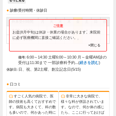
もっと見る
診療/受付時間・休診日
外来受付時間
月
火
水
木
金
土
日
祝
6:00～10:30
●
お盆(8月中旬)は休診・休業の場合があります。来院前
に必ず医療機関に直接ご確認ください。
6:00～14:30
●
●
●
●
●
×閉じる
6:00～14:30 土曜6:00～10:30 月～金曜AM診の
備考:
受付は11:30まで 一部診療科予約...(
続きを読む
)
日、祝、第2土曜、創立記念日(5/15)
休診日:
口コミ
すごく人気の病院で、医
非常に大きな病院で、
師の技術も高くておすすめで
様々な科が併設されていま
す。病院も大きくて、科の数
す。なので、何か体の感じ
も多いので、何かあった時に
たら、ここに行っておけば