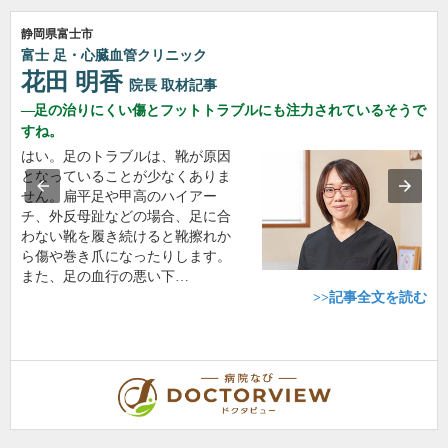
静岡県富士市
富士 足・心臓血管クリニック
花田 明香
院長
取材記事
足の治りにくい傷とフットトラブルにも注力されているそうで
すね。
はい。足のトラブルは、靴が原因
となっていることが少なくありま
せん。扁平足や甲高のハイアー
チ、外反母趾などの場合、足に合
わない靴を履き続けると靴擦れか
ら傷や巻き爪になったりします。
また、足の血行の悪い下…
>>記事全文を読む