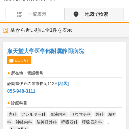
一覧表示
地図で検索
駅から近い順に全
1
件を表示
順天堂大学医学部附属静岡病院
6
口コミ
件
所在地・電話番号
静岡県伊豆の国市長岡1129
[地図]
055-948-3111
診療科目
内科
アレルギー科
血液内科
リウマチ科
外科
精神
科
神経内科
脳神経外科
呼吸器科
呼吸器外科
...