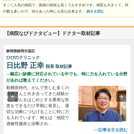
すごく人気の病院で、医師の技術も高くておすすめです。病院も大きくて、科
の数も多いので、何かあった時にも安心出来ます。
続きを読む
【病院なびドクタビュー】ドクター取材記事
静岡県静岡市葵区
ひびのクリニック
日比野 正幸
院長
取材記事
幅広い診療に対応されている中でも、特に力を入れている分野
があれば教えてください。
勤務医時代、がんで苦しむ多くの
患者さんと向き合ってきた経験か
ら、がんをはじめとする重篤な疾
患をできるだけ早期に発見し、適
切な治療につなげることに特に力
を入れています。例えば「他院で
過敏性腸炎と診断され…
>>記事全文を読む