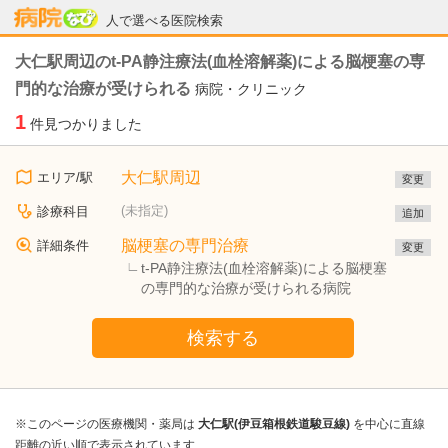
病院なび
人で選べる医院検索
大仁駅周辺のt-PA静注療法(血栓溶解薬)による脳梗塞の専
門的な治療が受けられる
病院・クリニック
1
件見つかりました
大仁駅周辺
エリア/駅
変更
(未指定)
診療科目
追加
脳梗塞の専門治療
詳細条件
変更
t-PA静注療法(血栓溶解薬)による脳梗塞
の専門的な治療が受けられる病院
検索する
※このページの医療機関・薬局は
大仁駅(伊豆箱根鉄道駿豆線)
を中心に直線
距離の近い順で表示されています