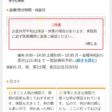
もっと見る
診療/受付時間・休診日
外来受付時間
月
火
水
木
金
土
日
祝
6:00～10:30
●
お盆(8月中旬)は休診・休業の場合があります。来院前
に必ず医療機関に直接ご確認ください。
6:00～14:30
●
●
●
●
●
×閉じる
6:00～14:30 土曜6:00～10:30 月～金曜AM診の
備考:
受付は11:30まで 一部診療科予約...(
続きを読む
)
日、祝、第2土曜、創立記念日(5/15)
休診日:
口コミ
すごく人気の病院で、医
非常に大きな病院で、
師の技術も高くておすすめで
様々な科が併設されていま
す。病院も大きくて、科の数
す。なので、何か体の感じ
も多いので、何かあった時に
たら、ここに行っておけば