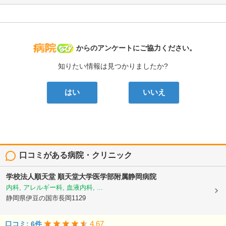
病院なび
からのアンケートにご協力ください。
知りたい情報は見つかりましたか?
はい
いいえ
口コミがある病院・クリニック
学校法人順天堂
順天堂大学医学部附属静岡病院
内科, アレルギー科, 血液内科, ...
静岡県伊豆の国市長岡1129
4.67
口コミ: 6件