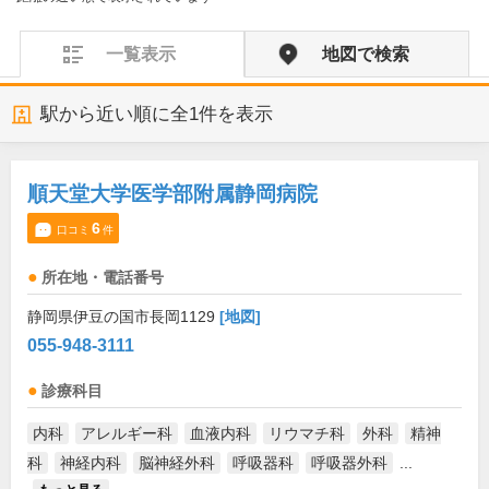
一覧表示
地図で検索
駅から近い順に全
1
件を表示
順天堂大学医学部附属静岡病院
6
口コミ
件
所在地・電話番号
静岡県伊豆の国市長岡1129
[地図]
055-948-3111
診療科目
内科
アレルギー科
血液内科
リウマチ科
外科
精神
科
神経内科
脳神経外科
呼吸器科
呼吸器外科
...