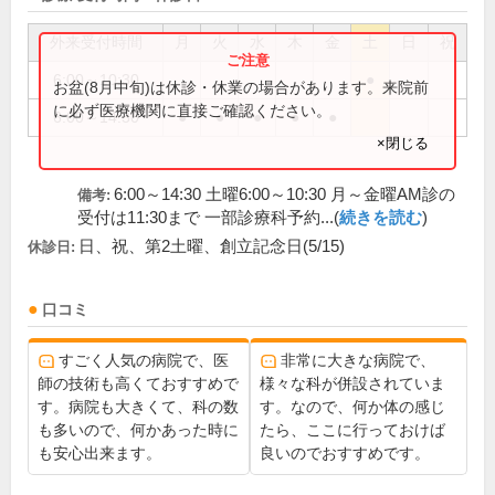
外来受付時間
月
火
水
木
金
土
日
祝
6:00～10:30
●
お盆(8月中旬)は休診・休業の場合があります。来院前
に必ず医療機関に直接ご確認ください。
6:00～14:30
●
●
●
●
●
×閉じる
6:00～14:30 土曜6:00～10:30 月～金曜AM診の
備考:
受付は11:30まで 一部診療科予約...(
続きを読む
)
日、祝、第2土曜、創立記念日(5/15)
休診日:
口コミ
すごく人気の病院で、医
非常に大きな病院で、
師の技術も高くておすすめで
様々な科が併設されていま
す。病院も大きくて、科の数
す。なので、何か体の感じ
も多いので、何かあった時に
たら、ここに行っておけば
も安心出来ます。
良いのでおすすめです。