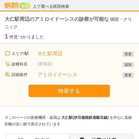
病院なび
人で選べる医院検索
大仁駅周辺のアミロイドーシスの診察が可能な
病院・クリ
ニック
1
件見つかりました
大仁駅周辺
エリア/駅
変更
(未指定)
診療科目
追加
アミロイドーシス
詳細条件
変更
検索する
※このページの医療機関・薬局は
大仁駅(伊豆箱根鉄道駿豆線)
を中心に直線
距離の近い順で表示されています