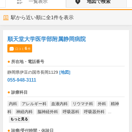
一覧表示
地図で検索
駅から近い順に全
1
件を表示
順天堂大学医学部附属静岡病院
6
口コミ
件
所在地・電話番号
静岡県伊豆の国市長岡1129
[地図]
055-948-3111
診療科目
内科
アレルギー科
血液内科
リウマチ科
外科
精神
科
神経内科
脳神経外科
呼吸器科
呼吸器外科
...
もっと見る
診療/受付時間・休診日