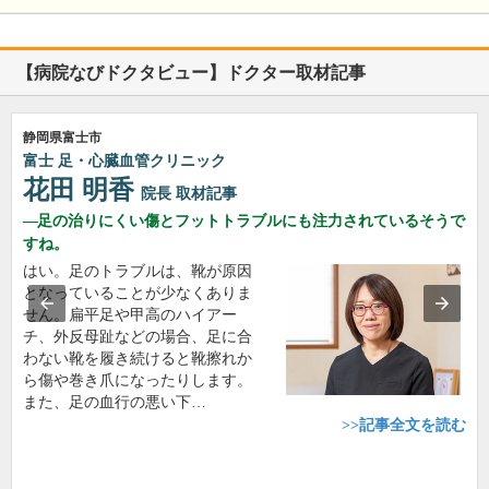
【病院なびドクタビュー】ドクター取材記事
静岡県富士市
富士 足・心臓血管クリニック
花田 明香
院長
取材記事
足の治りにくい傷とフットトラブルにも注力されているそうで
すね。
はい。足のトラブルは、靴が原因
となっていることが少なくありま
せん。扁平足や甲高のハイアー
チ、外反母趾などの場合、足に合
わない靴を履き続けると靴擦れか
ら傷や巻き爪になったりします。
また、足の血行の悪い下…
>>記事全文を読む