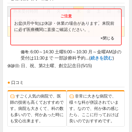
外来受付時間
月
火
水
木
金
土
日
祝
6:00～10:30
●
お盆(8月中旬)は休診・休業の場合があります。来院前
に必ず医療機関に直接ご確認ください。
6:00～14:30
●
●
●
●
●
×閉じる
6:00～14:30 土曜6:00～10:30 月～金曜AM診の
備考:
受付は11:30まで 一部診療科予約...(
続きを読む
)
日、祝、第2土曜、創立記念日(5/15)
休診日:
口コミ
すごく人気の病院で、医
非常に大きな病院で、
師の技術も高くておすすめで
様々な科が併設されていま
す。病院も大きくて、科の数
す。なので、何か体の感じ
も多いので、何かあった時に
たら、ここに行っておけば
も安心出来ます。
良いのでおすすめです。