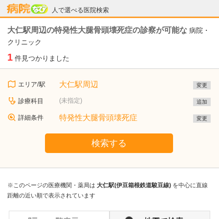
病院なび
人で選べる医院検索
大仁駅周辺の特発性大腿骨頭壊死症の診察が可能な
病院・
クリニック
1
件見つかりました
大仁駅周辺
エリア/駅
変更
(未指定)
診療科目
追加
特発性大腿骨頭壊死症
詳細条件
変更
検索する
※このページの医療機関・薬局は
大仁駅(伊豆箱根鉄道駿豆線)
を中心に直線
距離の近い順で表示されています