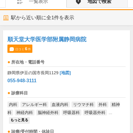
一覧表示
地図で検索
駅から近い順に全
1
件を表示
順天堂大学医学部附属静岡病院
6
口コミ
件
所在地・電話番号
静岡県伊豆の国市長岡1129
[地図]
055-948-3111
診療科目
内科
アレルギー科
血液内科
リウマチ科
外科
精神
科
神経内科
脳神経外科
呼吸器科
呼吸器外科
...
もっと見る
診療/受付時間・休診日