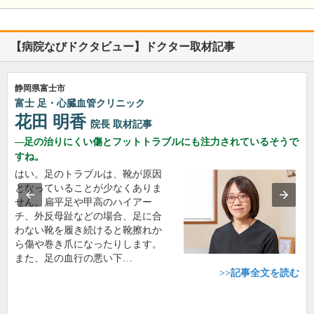
【病院なびドクタビュー】ドクター取材記事
静岡県富士市
富士 足・心臓血管クリニック
花田 明香
院長
取材記事
足の治りにくい傷とフットトラブルにも注力されているそうで
すね。
はい。足のトラブルは、靴が原因
となっていることが少なくありま
せん。扁平足や甲高のハイアー
チ、外反母趾などの場合、足に合
わない靴を履き続けると靴擦れか
ら傷や巻き爪になったりします。
また、足の血行の悪い下…
>>記事全文を読む