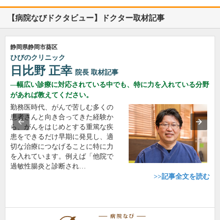
【病院なびドクタビュー】ドクター取材記事
静岡県静岡市葵区
ひびのクリニック
日比野 正幸
院長
取材記事
幅広い診療に対応されている中でも、特に力を入れている分野
があれば教えてください。
勤務医時代、がんで苦しむ多くの
患者さんと向き合ってきた経験か
ら、がんをはじめとする重篤な疾
患をできるだけ早期に発見し、適
切な治療につなげることに特に力
を入れています。例えば「他院で
過敏性腸炎と診断され…
>>記事全文を読む