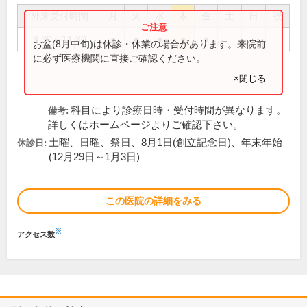
外来受付時間
月
火
水
木
金
土
日
祝
8:30～11:30
●
●
●
●
●
お盆(8月中旬)は休診・休業の場合があります。来院前
に必ず医療機関に直接ご確認ください。
×閉じる
科目により診療日時・受付時間が異なります。
備考:
詳しくはホームページよりご確認下さい。
土曜、日曜、祭日、8月1日(創立記念日)、年末年始
休診日:
(12月29日～1月3日)
この医院の詳細をみる
※
アクセス数