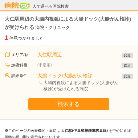
病院なび
人で選べる医院検索
大仁駅周辺の大腸内視鏡による大腸ドック(大腸がん検診)
が受けられる
病院・クリニック
1
件見つかりました
大仁駅周辺
エリア/駅
変更
(未指定)
診療科目
追加
大腸ドック/大腸がん検診
詳細条件
変更
大腸内視鏡による大腸ドック(大腸がん
検診)が受けられる病院
検索する
※このページの医療機関・薬局は
大仁駅(伊豆箱根鉄道駿豆線)
を中心に直線
距離の近い順で表示されています