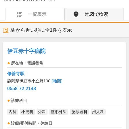
一覧表示
地図で検索
駅から近い順に全
1
件を表示
伊豆赤十字病院
所在地・電話番号
修善寺駅
静岡県伊豆市小立野100
[地図]
0558-72-2148
診療科目
内科
小児科
外科
整形外科
泌尿器科
婦人科
診療/受付時間・休診日