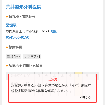
荒井整形外科医院
所在地・電話番号
竪堀駅
静岡県富士市本市場新田61-9
[地図]
0545-65-8150
診療科目
整形外科
リウマチ科
診療/受付時間・休診日
外来受付時間
月
火
水
木
金
土
日
祝
9:00～11:30
●
●
●
●
●
お盆(8月中旬)は休診・休業の場合があります。来院前
に必ず医療機関に直接ご確認ください。
15:00～17:00
●
●
●
●
×閉じる