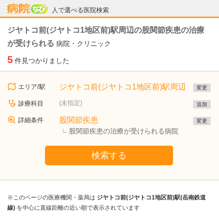
病院なび
人で選べる医院検索
ジヤトコ前(ジヤトコ1地区前)駅周辺の股関節疾患の治療
が受けられる
病院・クリニック
5
件見つかりました
ジヤトコ前(ジヤトコ1地区前)駅周辺
エリア/駅
変更
(未指定)
診療科目
追加
股関節疾患
詳細条件
変更
股関節疾患の治療が受けられる病院
検索する
※このページの医療機関・薬局は
ジヤトコ前(ジヤトコ1地区前)駅(岳南鉄道
線)
を中心に直線距離の近い順で表示されています