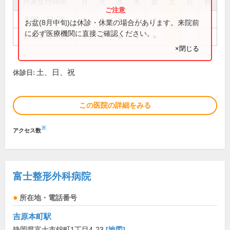
外来受付時間
月
火
水
木
金
土
日
祝
9:00～11:30
●
●
●
●
●
お盆(8月中旬)は休診・休業の場合があります。来院前
に必ず医療機関に直接ご確認ください。
13:00～17:30
●
●
●
●
●
×閉じる
土、日、祝
休診日:
この医院の詳細をみる
※
アクセス数
富士整形外科病院
所在地・電話番号
吉原本町駅
静岡県富士市錦町1丁目4-23
[地図]