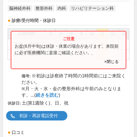
脳神経外科
整形外科
内科
リハビリテーション科
診療/受付時間・休診日
診療時間
月
火
水
木
金
土
日
祝
8:30～12:00
●
●
●
●
●
●
お盆(8月中旬)は休診・休業の場合があります。来院前
に必ず医療機関に直接ご確認ください。
14:00～18:00
●
●
●
●
●
×閉じる
※初診は診察終了時間の1時間前にはご来院く
備考:
ださい。
※月・火・水・金の整形外科は午前のみとなりま
す。...(
続きを読む
)
土(第1週除く)、日、祝
休診日:
初診・再診電話受付
口コミ