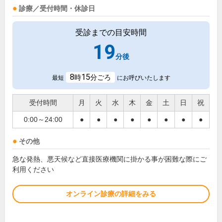
診療／受付時間・休診日
受診までの目安時間
19
分後
8
15
時
分ごろ
最短
にお呼びいたします
受付時間
月
火
水
木
金
土
日
祝
0:00～24:00
●
●
●
●
●
●
●
●
その他
急な発熱、悪天候など直接医療機関に掛かる事が困難な際にご
利用ください
オンライン診療の詳細をみる