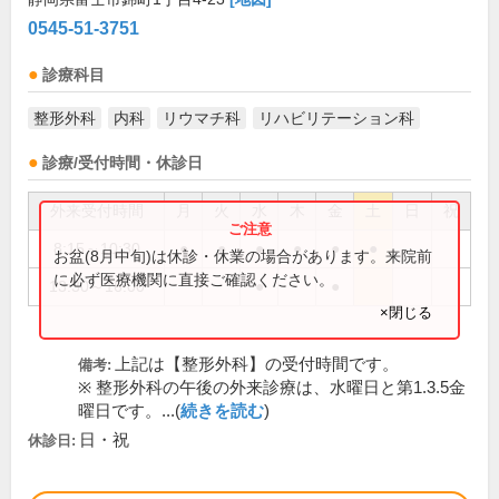
0545-51-3751
診療科目
整形外科
内科
リウマチ科
リハビリテーション科
診療/受付時間・休診日
外来受付時間
月
火
水
木
金
土
日
祝
8:15～10:30
●
●
●
●
●
●
お盆(8月中旬)は休診・休業の場合があります。来院前
に必ず医療機関に直接ご確認ください。
13:30～16:00
●
●
×閉じる
上記は【整形外科】の受付時間です。
備考:
※ 整形外科の午後の外来診療は、水曜日と第1.3.5金
曜日です。...(
続きを読む
)
日・祝
休診日: