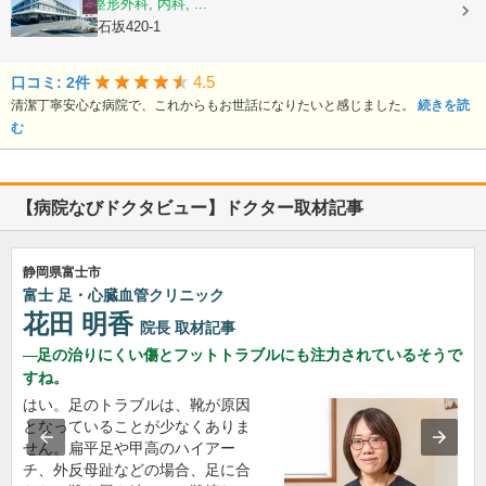
脳神経外科, 整形外科, 内科, ...
静岡県富士市石坂420-1
4.5
口コミ: 2件
清潔丁寧安心な病院で、これからもお世話になりたいと感じました。
続きを読
む
【病院なびドクタビュー】ドクター取材記事
静岡県富士市
富士 足・心臓血管クリニック
花田 明香
院長
取材記事
足の治りにくい傷とフットトラブルにも注力されているそうで
すね。
はい。足のトラブルは、靴が原因
となっていることが少なくありま
せん。扁平足や甲高のハイアー
チ、外反母趾などの場合、足に合