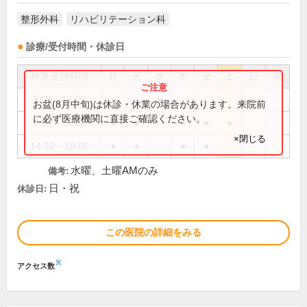
整形外科
リハビリテーション科
診療/受付時間・休診日
外来受付時間
月
火
水
木
金
土
日
祝
9:00～12:00
●
お盆(8月中旬)は休診・休業の場合があります。来院前
に必ず医療機関に直接ご確認ください。
9:00～12:30
●
●
●
●
●
×閉じる
14:30～18:00
●
●
●
●
水曜、土曜AMのみ
備考:
日・祝
休診日:
この医院の詳細をみる
※
アクセス数