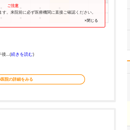
●
●
●
●
ります。来院前に必ず医療機関に直接ご確認ください。
●
●
●
×閉じる
...(
続きを読む
)
の医院の詳細をみる