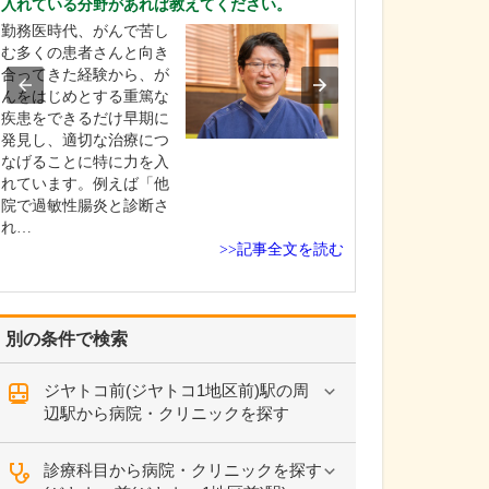
入れている分野があれば教えてください。
ください。
勤務医時代、がんで苦し
これまで耳を専
む多くの患者さんと向き
を積んできたこ
合ってきた経験から、が
り、難聴や突発
んをはじめとする重篤な
中耳炎をはじめ
疾患をできるだけ早期に
やめまいなどの
発見し、適切な治療につ
療には特に力を
なげることに特に力を入
ます。難聴は原
れています。例えば「他
て治療法が異な
院で過敏性腸炎と診断さ
まずは詳しい検
れ…
こに…
>>記事全文を読む
別の条件で検索
ジヤトコ前(ジヤトコ1地区前)駅の周
辺駅から病院・クリニックを探す
診療科目から病院・クリニックを探す