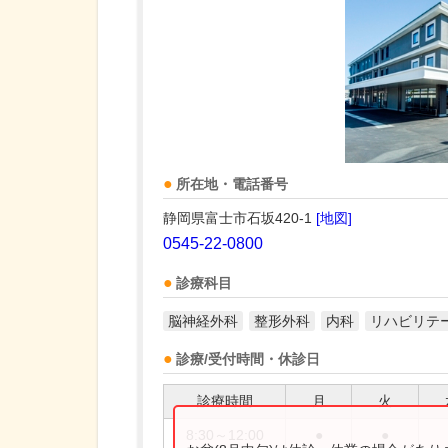
所在地・電話番号
静岡県富士市石坂420-1
[地図]
0545-22-0800
診療科目
脳神経外科
整形外科
内科
リハビリテ
診療/受付時間・休診日
診療時間
月
火
8:30～12:00
●
●