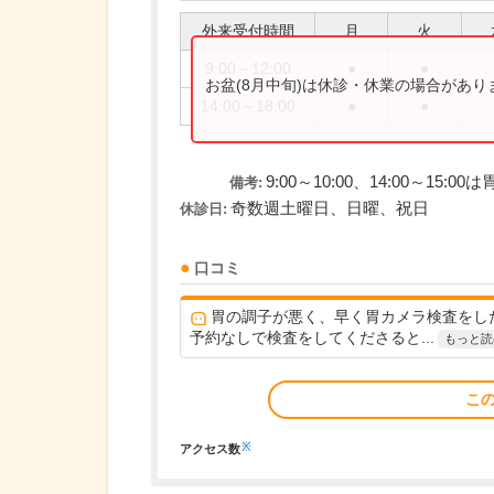
外来受付時間
月
火
9:00～12:00
●
●
お盆(8月中旬)は休診・休業の場合があ
14:00～18:00
●
●
9:00～10:00、14:00～
備考:
奇数週土曜日、日曜、祝日
休診日:
口コミ
胃の調子が悪く、早く胃カメラ検査をし
予約なしで検査をしてくださると...
もっと読
こ
※
アクセス数