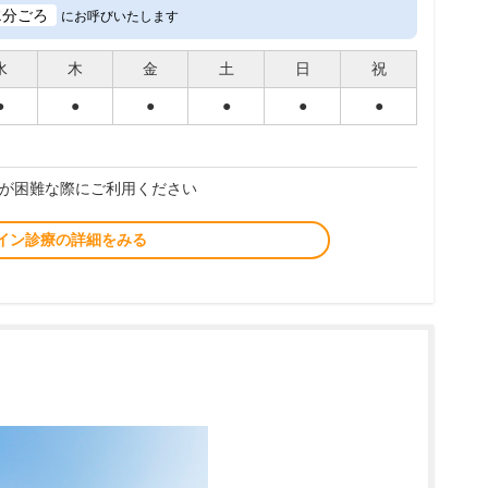
2
分ごろ
にお呼びいたします
水
木
金
土
日
祝
●
●
●
●
●
●
が困難な際にご利用ください
イン診療の詳細をみる