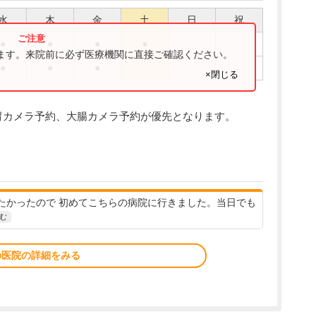
水
木
金
土
日
祝
●
●
●
●
ります。来院前に必ず医療機関に直接ご確認ください。
●
●
●
×閉じる
15:00は胃カメラ予約、大腸カメラ予約が優先となります。
たかったので 初めてこちらの病院に行きました。当日でも
む
の医院の詳細をみる