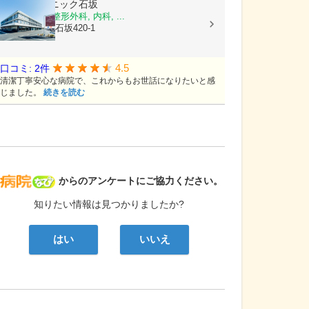
ももはクリニック石坂
脳神経外科, 整形外科, 内科, ...
静岡県富士市石坂420-1
4.5
口コミ: 2件
清潔丁寧安心な病院で、これからもお世話になりたいと感
じました。
続きを読む
病院なび
からのアンケートにご協力ください。
知りたい情報は見つかりましたか?
はい
いいえ