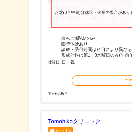
9:00～11:45
●
●
お盆(8月中旬)は休診・休業の場合があ
13:00～17:15
●
●
土曜AMのみ
備考:
臨時休診あり
診療・受付時間は科目により異なる
形成外科は第1、3水曜日のみ(午前午後
日・祝
休診日:
こ
※
アクセス数
Tomohikoクリニック
1
口コミ
件