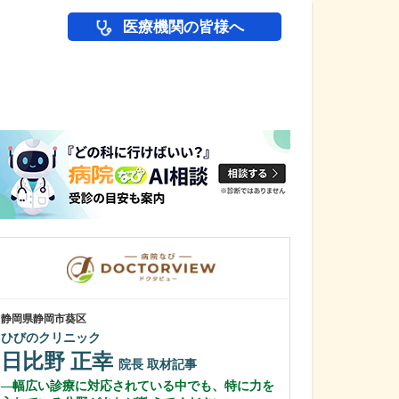
医療機関の皆様へ
医師(ドクター)の
静岡県静岡市葵区
東京都中野区
ひびのクリニック
中野富士見
日比野 正幸
冨岡 亮太
院長
取材記事
幅広い診療に対応されている中でも、特に力を
特に先生が力を