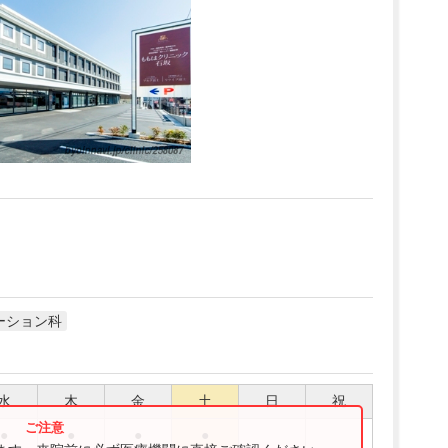
ーション科
水
木
金
土
日
祝
●
●
●
●