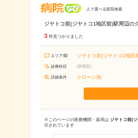
病院なび
人で選べる医院検索
ジヤトコ前(ジヤトコ1地区前)駅周辺の
3
件見つかりました
ジヤトコ前(ジヤトコ1地区
エリア/駅
(未指定)
診療科目
クローン病
詳細条件
※このページの医療機関・薬局は
ジヤトコ前(ジ
示されています