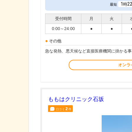
1
2
時
最短
受付時間
月
火
0:00～24:00
●
●
その他
急な発熱、悪天候など直接医療機関に掛かる事
オンラ
ももはクリニック石坂
2
口コミ
件