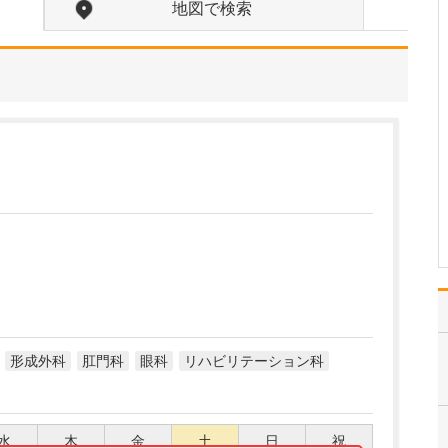
れているそうですね。
地図で検索
はい。足のトラブルは、
靴が原因となっているこ
とが少なくありません。
扁平足や甲高のハイアー
チ、外反母趾などの場
合、足に合わない靴を履
き続けると靴擦れから傷
や巻き爪になったりしま
す。また、足の血行の悪
い下…
>>記事全文を読む
形成外科
肛門科
眼科
リハビリテーション科
水
木
金
土
日
祝