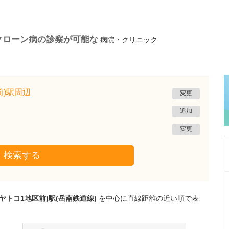
クローン病の診察が可能な
病院・クリニック
前)駅周辺
変更
追加
変更
検索する
静岡県富士市
富士 足・心臓血管クリニック
ヤトコ1地区前)駅(岳南鉄道線)
を中心に直線距離の近い順で表
花田 明香
院長
取材記事
足の治りにくい傷とフットトラブルにも注力さ