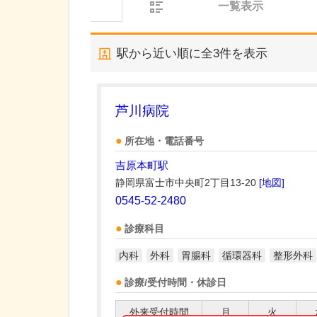
一覧表示
駅から近い順に全
3
件を表示
芦川病院
所在地・電話番号
吉原本町駅
静岡県富士市中央町2丁目13-20
[地図]
0545-52-2480
診療科目
内科
外科
胃腸科
循環器科
整形外科
診療/受付時間・休診日
外来受付時間
月
火