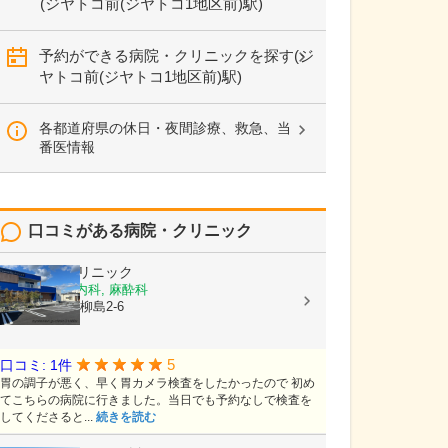
(ジヤトコ前(ジヤトコ1地区前)駅)
予約ができる病院・クリニックを探す(ジ
ヤトコ前(ジヤトコ1地区前)駅)
各都道府県の休日・夜間診療、救急、当
番医情報
口コミがある病院・クリニック
Tomohikoクリニック
外科, 消化器内科, 麻酔科
静岡県富士市柳島2-6
5
口コミ: 1件
胃の調子が悪く、早く胃カメラ検査をしたかったので 初め
てこちらの病院に行きました。当日でも予約なしで検査を
してくださると...
続きを読む