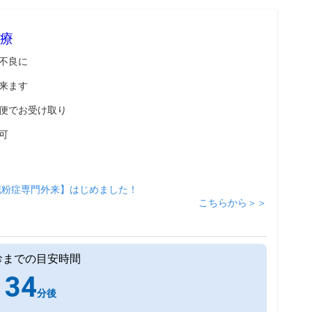
療
不良に
来ます
便でお受け取り
可
花粉症専門外来】はじめました！
こちらから＞＞
診までの目安時間
34
分後