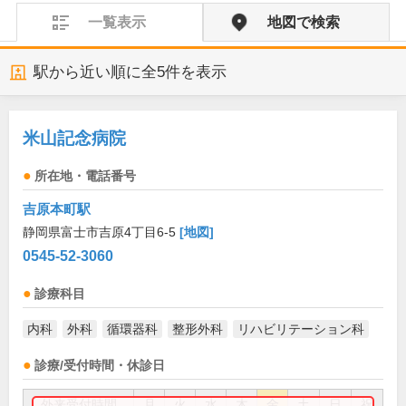
一覧表示
地図で検索
駅から近い順に全
5
件を表示
米山記念病院
所在地・電話番号
吉原本町駅
静岡県富士市吉原4丁目6-5
[地図]
0545-52-3060
診療科目
内科
外科
循環器科
整形外科
リハビリテーション科
診療/受付時間・休診日
外来受付時間
月
火
水
木
金
土
日
祝