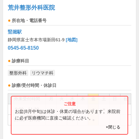
荒井整形外科医院
所在地・電話番号
竪堀駅
静岡県富士市本市場新田61-9
[地図]
0545-65-8150
診療科目
整形外科
リウマチ科
診療/受付時間・休診日
外来受付時間
月
火
水
木
金
土
日
祝
9:00～11:30
●
●
●
●
●
お盆(8月中旬)は休診・休業の場合があります。来院前
に必ず医療機関に直接ご確認ください。
15:00～17:00
●
●
●
●
×閉じる