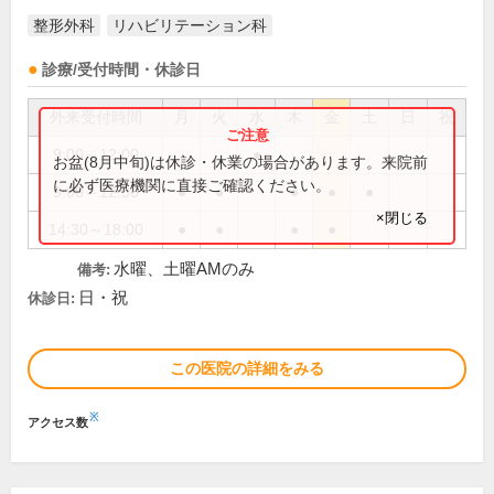
整形外科
リハビリテーション科
診療/受付時間・休診日
外来受付時間
月
火
水
木
金
土
日
祝
9:00～12:00
●
お盆(8月中旬)は休診・休業の場合があります。来院前
に必ず医療機関に直接ご確認ください。
9:00～12:30
●
●
●
●
●
×閉じる
14:30～18:00
●
●
●
●
水曜、土曜AMのみ
備考:
日・祝
休診日:
この医院の詳細をみる
※
アクセス数