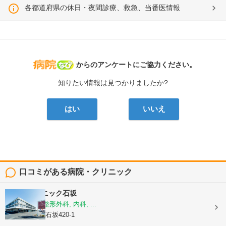
各都道府県の休日・夜間診療、救急、当番医情報
病院なび
からのアンケートにご協力ください。
知りたい情報は見つかりましたか?
はい
いいえ
口コミがある病院・クリニック
ももはクリニック石坂
脳神経外科, 整形外科, 内科, ...
静岡県富士市石坂420-1