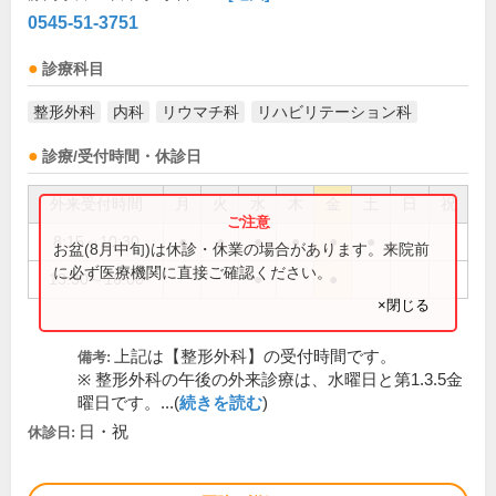
0545-51-3751
診療科目
整形外科
内科
リウマチ科
リハビリテーション科
診療/受付時間・休診日
外来受付時間
月
火
水
木
金
土
日
祝
8:15～10:30
●
●
●
●
●
●
お盆(8月中旬)は休診・休業の場合があります。来院前
に必ず医療機関に直接ご確認ください。
13:30～16:00
●
●
×閉じる
上記は【整形外科】の受付時間です。
備考:
※ 整形外科の午後の外来診療は、水曜日と第1.3.5金
曜日です。...(
続きを読む
)
日・祝
休診日: