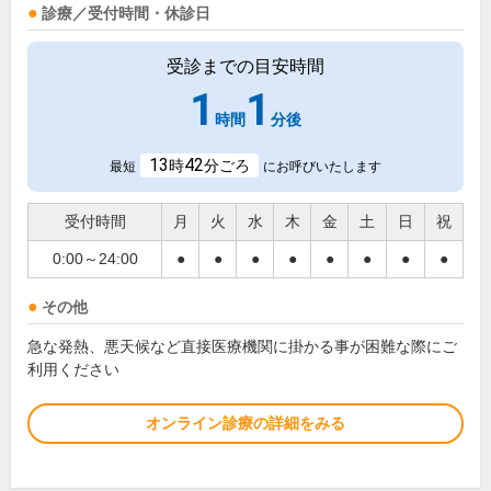
診療／受付時間・休診日
受診までの目安時間
1
1
時間
分後
13
42
時
分ごろ
最短
にお呼びいたします
受付時間
月
火
水
木
金
土
日
祝
0:00～24:00
●
●
●
●
●
●
●
●
その他
急な発熱、悪天候など直接医療機関に掛かる事が困難な際にご
利用ください
オンライン診療の詳細をみる