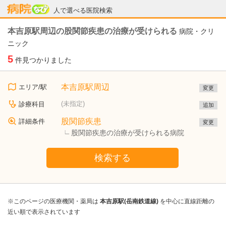
病院なび
人で選べる医院検索
本吉原駅周辺の股関節疾患の治療が受けられる
病院・クリ
ニック
5
件見つかりました
本吉原駅周辺
エリア/駅
変更
(未指定)
診療科目
追加
股関節疾患
詳細条件
変更
股関節疾患の治療が受けられる病院
検索する
※このページの医療機関・薬局は
本吉原駅(岳南鉄道線)
を中心に直線距離の
近い順で表示されています