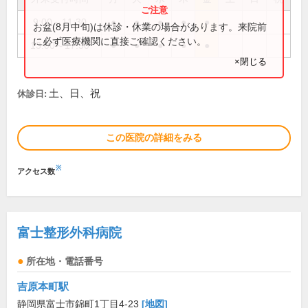
9:00～11:30
●
●
●
●
●
お盆(8月中旬)は休診・休業の場合があります。来院前
に必ず医療機関に直接ご確認ください。
13:00～17:30
●
●
●
●
●
×閉じる
土、日、祝
休診日:
この医院の詳細をみる
※
アクセス数
富士整形外科病院
所在地・電話番号
吉原本町駅
静岡県富士市錦町1丁目4-23
[地図]