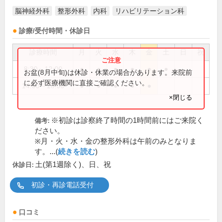
脳神経外科
整形外科
内科
リハビリテーション科
診療/受付時間・休診日
診療時間
月
火
水
木
金
土
日
祝
8:30～12:00
●
●
●
●
●
●
お盆(8月中旬)は休診・休業の場合があります。来院前
に必ず医療機関に直接ご確認ください。
14:00～18:00
●
●
●
●
●
×閉じる
※初診は診察終了時間の1時間前にはご来院く
備考:
ださい。
※月・火・水・金の整形外科は午前のみとなりま
す。...(
続きを読む
)
土(第1週除く)、日、祝
休診日:
初診・再診電話受付
口コミ