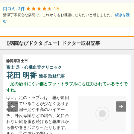
4.5
口コミ: 2件
清潔丁寧安心な病院で、これからもお世話になりたいと感じました。
続きを読
む
【病院なびドクタビュー】ドクター取材記事
静岡県富士市
富士 足・心臓血管クリニック
花田 明香
院長
取材記事
足の治りにくい傷とフットトラブルにも注力されているそうで
すね。
はい。足のトラブルは、靴が原因
となっていることが少なくありま
せん。扁平足や甲高のハイアー
チ、外反母趾などの場合、足に合
わない靴を履き続けると靴擦れか
ら傷や巻き爪になったりします。
また、足の血行の悪い下…