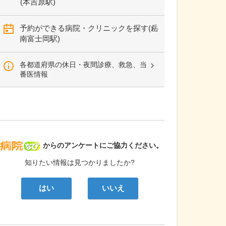
(本吉原駅)
予約ができる病院・クリニックを探す(岳
南富士岡駅)
各都道府県の休日・夜間診療、救急、当
番医情報
病院なび
からのアンケートにご協力ください。
知りたい情報は見つかりましたか?
はい
いいえ