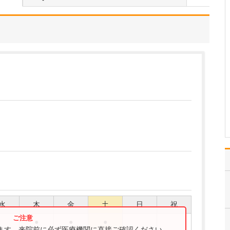
っしゃいますか?
予防医療と心血管疾患の
患者さんのケアに注力し
たいと考えています。循
環器疾患の多くは、高血
圧、糖尿病、脂質異常症
などの生活習慣病が原因
で動脈硬化が進み、心筋
梗塞や心不全を引き起こ
します。診療では、生活
習…
>>記事全文を読む
水
木
金
土
日
祝
●
●
●
ります。来院前に必ず医療機関に直接ご確認ください。