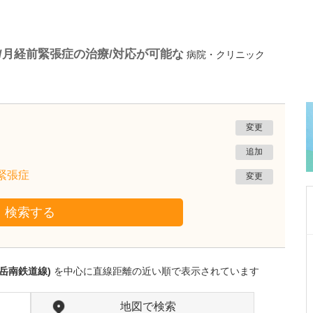
)/月経前緊張症の治療/対応が可能な
病院・クリニック
変更
追加
前緊張症
変更
検索する
東京都武蔵野市
三鷹通り中町クリニック
岳南鉄道線)
を中心に直線距離の近い順で表示されています
吉﨑 智也
院長
取材記事
診療に際して、どのような点に力を入れていら
地図で検索