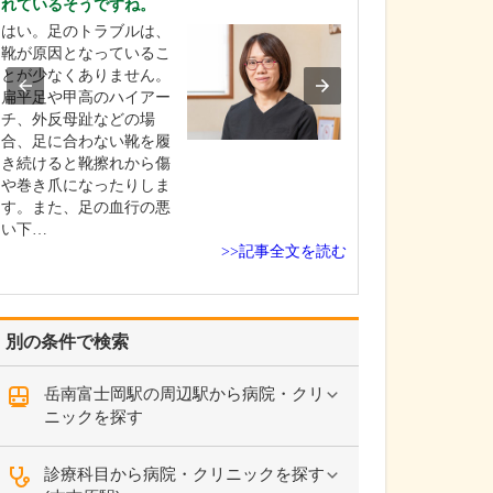
れているそうですね。
入れている分野
はい。足のトラブルは、
勤務医時代、が
靴が原因となっているこ
む多くの患者さ
とが少なくありません。
合ってきた経験
扁平足や甲高のハイアー
んをはじめとす
チ、外反母趾などの場
疾患をできるだ
合、足に合わない靴を履
発見し、適切な
き続けると靴擦れから傷
なげることに特
や巻き爪になったりしま
れています。例
す。また、足の血行の悪
院で過敏性腸炎
い下…
れ…
>>記事全文を読む
別の条件で検索
岳南富士岡駅の周辺駅から病院・クリ
ニックを探す
診療科目から病院・クリニックを探す