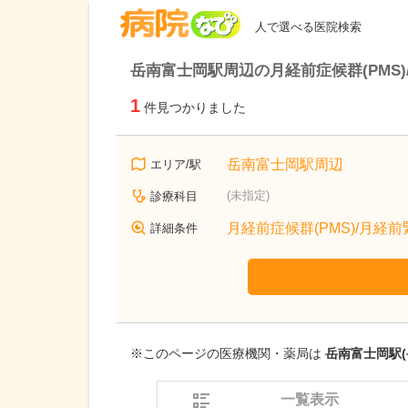
病院なび
人で選べる医院検索
岳南富士岡駅周辺の月経前症候群(PMS
1
件見つかりました
岳南富士岡駅周辺
エリア/駅
(未指定)
診療科目
月経前症候群(PMS)/月経
詳細条件
※このページの医療機関・薬局は
岳南富士岡駅(
一覧表示