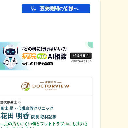
医療機関の皆様へ
医師(ドクター)の
静岡県富士市
静岡県静岡市葵区
富士 足・心臓血管クリニック
ひびのクリニッ
花田 明香
日比野 正
院長
取材記事
足の治りにくい傷とフットトラブルにも注力さ
幅広い診療に対