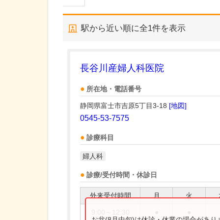
駅から近い順に全
1
件を表示
長谷川産婦人科医院
所在地・電話番号
静岡県富士市吉原5丁目3-18
[地図]
0545-53-7575
診療科目
婦人科
診療/受付時間・休診日
外来受付時間
月
火
9:00～12:30
●
●
お盆(8月中旬)は休診・休業の場合があ