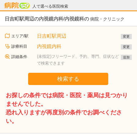
病院なび
人で選べる医院検索
日吉町駅周辺の内視鏡内科/内視鏡科の
病院・クリニック
日吉町駅周辺
エリア/駅
変更
内視鏡内科
診療科目
変更
(未指定)フリーワード、予約、専門、症状など
詳細条件
追加
で検索できます
検索する
お探しの条件では病院・医院・薬局は見つかり
ませんでした。
恐れ入りますが再度別の条件でお調べくださ
い。