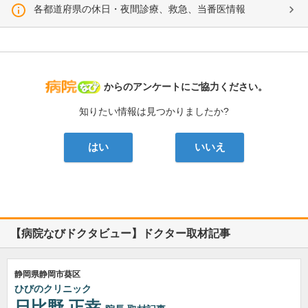
各都道府県の休日・夜間診療、救急、当番医情報
病院なび
からのアンケートにご協力ください。
知りたい情報は見つかりましたか?
はい
いいえ
【病院なびドクタビュー】ドクター取材記事
静岡県静岡市葵区
ひびのクリニック
日比野 正幸