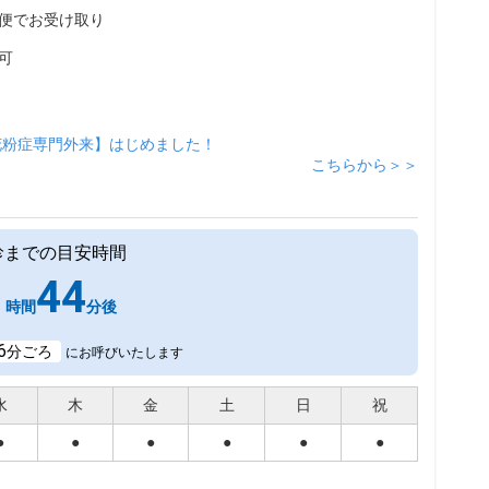
便でお受け取り
可
花粉症専門外来】はじめました！
こちらから＞＞
診までの目安時間
1
44
時間
分後
6
分ごろ
にお呼びいたします
水
木
金
土
日
祝
●
●
●
●
●
●