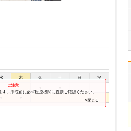
水
木
金
土
日
祝
●
●
ります。来院前に必ず医療機関に直接ご確認ください。
●
●
×閉じる