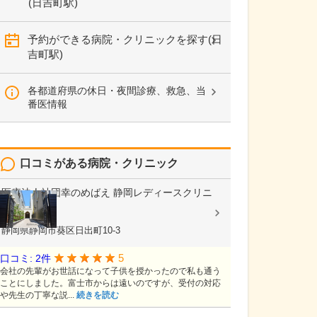
(日吉町駅)
予約ができる病院・クリニックを探す(日
吉町駅)
各都道府県の休日・夜間診療、救急、当
番医情報
口コミがある病院・クリニック
医療法人社団幸のめばえ
静岡レディースクリニ
ック
婦人科
静岡県静岡市葵区日出町10-3
5
口コミ: 2件
会社の先輩がお世話になって子供を授かったので私も通う
ことにしました。富士市からは遠いのですが、受付の対応
や先生の丁寧な説...
続きを読む