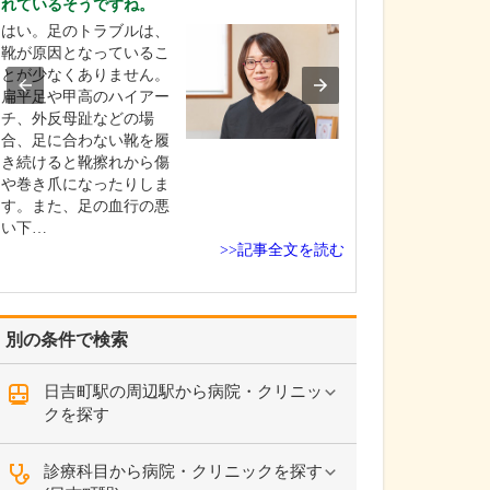
れているそうですね。
ような診療が受
はい。足のトラブルは、
タイミング指導
靴が原因となっているこ
発などの一般的
とが少なくありません。
療をはじめ、男
扁平足や甲高のハイアー
診療、さらには
チ、外反母趾などの場
精・顕微授精と
合、足に合わない靴を履
度生殖医療まで
き続けると靴擦れから傷
います。まずは
や巻き爪になったりしま
れぞれに検査を
す。また、足の血行の悪
ただき、その結
い下…
て年…
>>記事全文を読む
別の条件で検索
日吉町駅の周辺駅から病院・クリニッ
クを探す
診療科目から病院・クリニックを探す