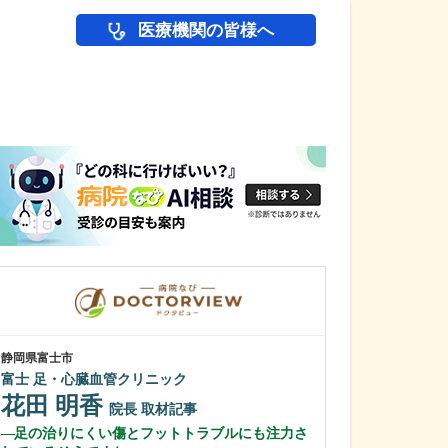
医療機関の皆様へ
医師(ドクター)の
静岡県富士市
秋田県秋田市
富士 足・心臓血管クリニック
あきたレディー
花田 明香
安田 師仁
院長
取材記事
足の治りにくい傷とフットトラブルにも注力さ
貴院が力を入れ