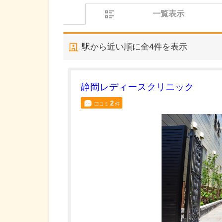
一覧表示
駅から近い順に全
4
件を表示
静岡レディースクリニック
2
口コミ
件