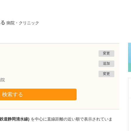
れる
病院・クリニック
変更
追加
変更
病院
検索する
静岡県静岡市葵区
ひびのクリニック
日比野 正幸
岡鉄道静岡清水線)
を中心に直線距離の近い順で表示されていま
院長
取材記事
幅広い診療に対応されている中でも、特に力を