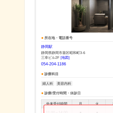
所在地・電話番号
静岡駅
静岡県静岡市葵区昭和町3-6
三幸ビル2F
[地図]
054-204-1186
診療科目
婦人科
美容内科
診療/受付時間・休診日
外来受付時間
月
火
11:00～14:00
●
●