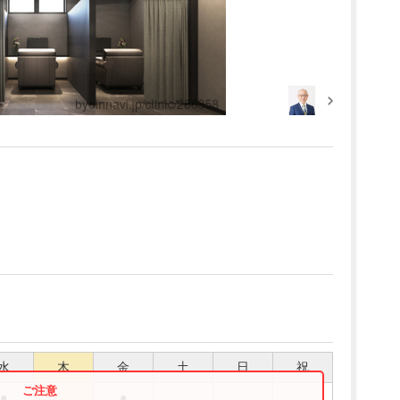
水
木
金
土
日
祝
●
●