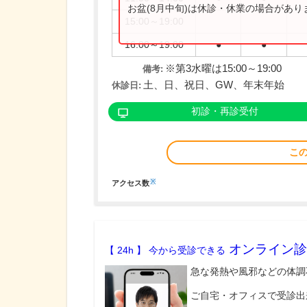
お盆(8月中旬)は休診・休業の場合があ
15:00～19:00
16:00～19:00
●
●
※第3水曜は15:00～19:00
備考:
土、日、祝日、GW、年末年始
休診日:
初診・再診受付
こ
※
アクセス数
オンライン診
【 24h 】 今から受診できる
急な発熱や風邪などの体調
ご自宅・オフィスで受診出