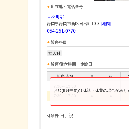
所在地・電話番号
音羽町駅
静岡県静岡市葵区日出町10-3
[地図]
054-251-0770
診療科目
婦人科
診療/受付時間・休診日
診療時間
月
火
7:30～13:30
お盆(8月中旬)は休診・休業の場合があ
7:30～17:30
●
●
日、祝
休診日: