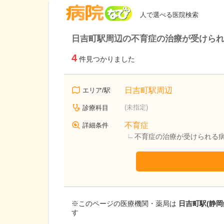
病院なび
人で選べる医院検索
日吉町駅周辺の不育症の治療が受けら
4
件見つかりました
日吉町駅周辺
エリア/駅
(未指定)
診療科目
不育症
詳細条件
不育症の治療が受けられる
※このページの医療機関・薬局は
日吉町駅(静
す