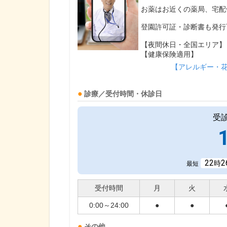
お薬はお近くの薬局、宅配
登園許可証・診断書も発行
【夜間休日・全国エリア】
【健康保険適用】
【アレルギー・
診療／受付時間・休診日
受
22
2
時
最短
受付時間
月
火
0:00～24:00
●
●
その他