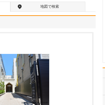
入れている分野があれば教えてください。
地図で検索
勤務医時代、がんで苦し
む多くの患者さんと向き
合ってきた経験から、が
んをはじめとする重篤な
疾患をできるだけ早期に
発見し、適切な治療につ
なげることに特に力を入
れています。例えば「他
院で過敏性腸炎と診断さ
れ…
>>記事全文を読む