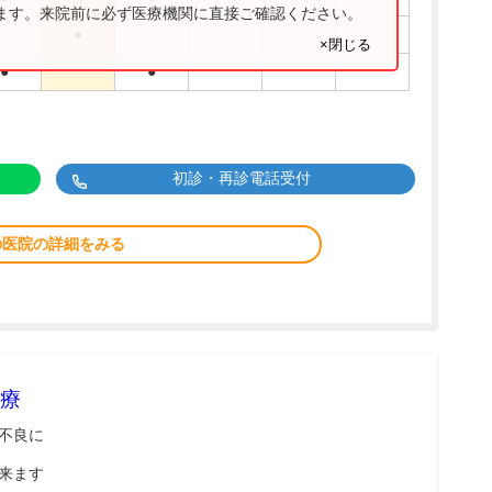
ります。来院前に必ず医療機関に直接ご確認ください。
●
×閉じる
●
●
初診・再診電話受付
の医院の詳細をみる
療
不良に
来ます