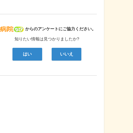
病院なび
からのアンケートにご協力ください。
知りたい情報は見つかりましたか?
はい
いいえ