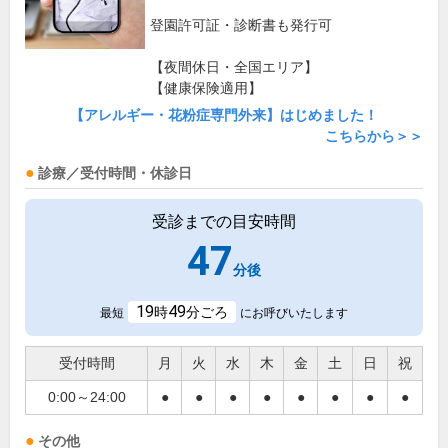
登園許可証・診断書も発行可
【夜間休日・全国エリア】
【健康保険適用】
【アレルギー・花粉症専門外来】はじめました！
こちらから＞＞
診療／受付時間・休診日
受診までの目安時間
47
分後
19
49
時
分ごろ
最短
にお呼びいたします
受付時間
月
火
水
木
金
土
日
祝
0:00～24:00
●
●
●
●
●
●
●
●
その他