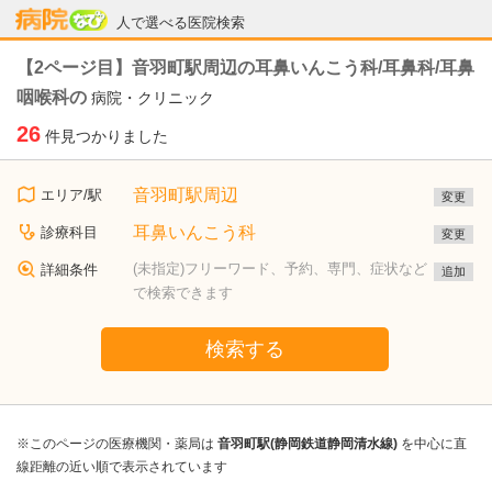
病院なび
人で選べる医院検索
【2ページ目】音羽町駅周辺の耳鼻いんこう科/耳鼻科/耳鼻
咽喉科の
病院・クリニック
26
件見つかりました
音羽町駅周辺
エリア/駅
変更
耳鼻いんこう科
診療科目
変更
(未指定)フリーワード、予約、専門、症状など
詳細条件
追加
で検索できます
検索する
※このページの医療機関・薬局は
音羽町駅(静岡鉄道静岡清水線)
を中心に直
線距離の近い順で表示されています