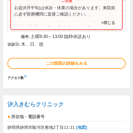
8:30～13:00
●
お盆(8月中旬)は休診・休業の場合があります。来院前
に必ず医療機関に直接ご確認ください。
9:00～12:30
●
●
●
●
×閉じる
14:30～18:00
●
●
●
●
土曜8:30～13:00 臨時休診あり
備考:
木、日、祝
休診日:
この医院の詳細をみる
※
アクセス数
汐入きむらクリニック
所在地・電話番号
静岡県静岡市駿河区敷地2丁目11-21
[地図]