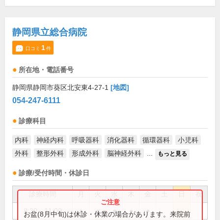
静岡県立総合病院
1
口コミ
件
所在地・電話番号
静岡県静岡市葵区北安東4-27-1
[地図]
054-247-6111
診療科目
内科
神経内科
呼吸器科
消化器科
循環器科
小児科
外科
整形外科
形成外科
脳神経外科
...
もっと見る
診療/受付時間・休診日
診療時間
月
火
水
木
金
土
日
祝
8:30～11:00
●
●
●
●
●
お盆(8月中旬)は休診・休業の場合があります。来院前