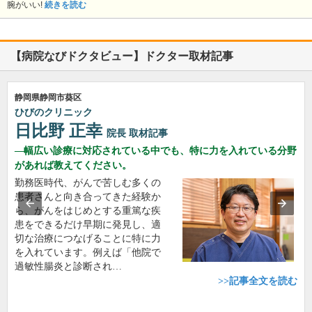
腕がいい!
続きを読む
【病院なびドクタビュー】ドクター取材記事
静岡県静岡市葵区
ひびのクリニック
日比野 正幸
院長
取材記事
幅広い診療に対応されている中でも、特に力を入れている分野
があれば教えてください。
勤務医時代、がんで苦しむ多くの
患者さんと向き合ってきた経験か
ら、がんをはじめとする重篤な疾
患をできるだけ早期に発見し、適
切な治療につなげることに特に力
を入れています。例えば「他院で
過敏性腸炎と診断され…
>>記事全文を読む