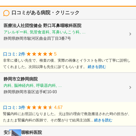
口コミがある病院・クリニック
医療法人社団愃健会
野口耳鼻咽喉科医院
アレルギー科, 気管食道科, 耳鼻いんこう科, ...
静岡県静岡市駿河区曲金四丁目3番7号
5
口コミ: 2件
非常に優しい先生で、検査の後、実際の画像とイラストを用いて丁寧に説明し
てくれました。次回以降も先生に診てもらいます。
続きを読む
静岡市立静岡病院
内科, 脳神経内科, 呼吸器内科, ...
静岡県静岡市葵区追手町10-93
4.67
口コミ: 3件
腎臓内科にお世話になりました。 元は別の理由で救急搬送された時の担当が、
たまたま腎臓内科の医師で、その繋がりで結局主治医...
続きを読む
安東耳鼻咽喉科医院