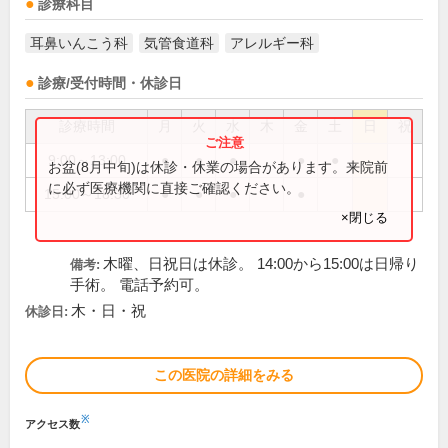
診療科目
耳鼻いんこう科
気管食道科
アレルギー科
診療/受付時間・休診日
診療時間
月
火
水
木
金
土
日
祝
9:00～13:00
●
●
●
●
●
お盆(8月中旬)は休診・休業の場合があります。来院前
に必ず医療機関に直接ご確認ください。
15:00～18:30
●
●
●
●
×閉じる
木曜、日祝日は休診。 14:00から15:00は日帰り
備考:
手術。 電話予約可。
木・日・祝
休診日:
この医院の詳細をみる
※
アクセス数