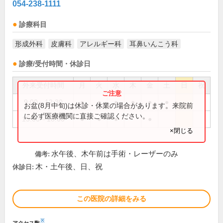
054-238-1111
診療科目
形成外科
皮膚科
アレルギー科
耳鼻いんこう科
診療/受付時間・休診日
外来受付時間
月
火
水
木
金
土
日
祝
9:00～12:30
●
●
●
●
●
●
お盆(8月中旬)は休診・休業の場合があります。来院前
に必ず医療機関に直接ご確認ください。
15:00～18:00
●
●
●
●
×閉じる
水午後、木午前は手術・レーザーのみ
備考:
木・土午後、日、祝
休診日:
この医院の詳細をみる
※