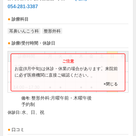
054-281-3387
診療科目
耳鼻いんこう科
整形外科
診療/受付時間・休診日
診療時間
月
火
水
木
金
土
日
祝
9:00～12:00
●
お盆(8月中旬)は休診・休業の場合があります。来院前
に必ず医療機関に直接ご確認ください。
9:30～12:30
●
●
●
●
×閉じる
14:00～17:30
●
●
●
●
整形外科:月曜午前・木曜午後
備考:
予約制
水、日、祝
休診日:
口コミ