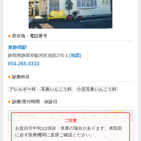
所在地・電話番号
東静岡駅
静岡県静岡市駿河区池田275-1
[地図]
054-265-3333
診療科目
アレルギー科
耳鼻いんこう科
小児耳鼻いんこう科
診療/受付時間・休診日
診療時間
月
火
水
木
金
土
日
祝
8:30～12:30
●
●
●
●
●
お盆(8月中旬)は休診・休業の場合があります。来院前
に必ず医療機関に直接ご確認ください。
14:30～18:30
●
●
●
●
●