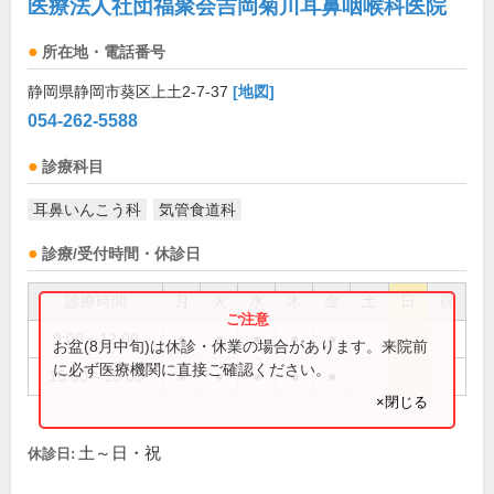
医療法人社団福聚会吉岡菊川耳鼻咽喉科医院
所在地・電話番号
静岡県静岡市葵区上土2-7-37
[地図]
054-262-5588
診療科目
耳鼻いんこう科
気管食道科
診療/受付時間・休診日
診療時間
月
火
水
木
金
土
日
祝
9:00～12:00
●
●
●
●
●
お盆(8月中旬)は休診・休業の場合があります。来院前
に必ず医療機関に直接ご確認ください。
15:00～18:00
●
●
●
●
●
×閉じる
土～日・祝
休診日: