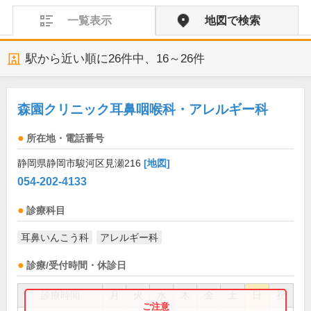
一覧表示
地図で検索
駅から近い順に
26
件中、
16～26件
森園クリニック耳鼻咽喉科・アレルギー科
所在地・電話番号
静岡県静岡市駿河区見瀬216
[地図]
054-202-4133
診療科目
耳鼻いんこう科
アレルギー科
診療/受付時間・休診日
診療時間
月
火
水
木
金
土
日
祝