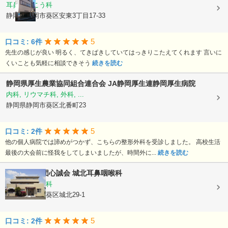
耳鼻いんこう科
静岡県静岡市葵区安東3丁目17-33
5
口コミ: 6件
先生の感じが良い 明るく、てきぱきしていてはっきりこたえてくれます 言いに
くいことも気軽に相談できそう
続きを読む
静岡県厚生農業協同組合連合会
JA静岡厚生連静岡厚生病院
内科, リウマチ科, 外科, ...
静岡県静岡市葵区北番町23
5
口コミ: 2件
他の個人病院では諦めがつかず、こちらの整形外科を受診しました。 高校生活
最後の大会前に怪我をしてしまいましたが、時間外に...
続きを読む
医療法人社団心誠会
城北耳鼻咽喉科
耳鼻いんこう科
静岡県静岡市葵区城北29-1
5
口コミ: 2件