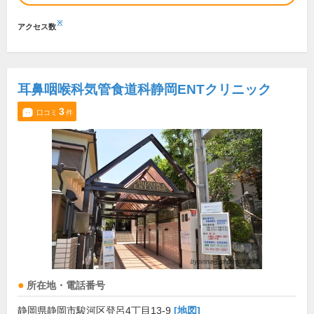
※
アクセス数
耳鼻咽喉科気管食道科静岡ENTクリニック
3
口コミ
件
所在地・電話番号
静岡県静岡市駿河区登呂4丁目13-9
[地図]