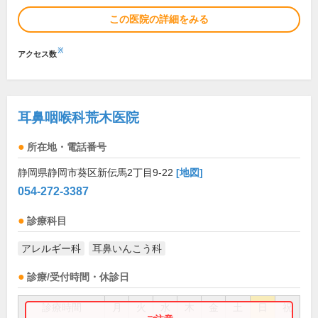
この医院の詳細をみる
※
アクセス数
耳鼻咽喉科荒木医院
所在地・電話番号
静岡県静岡市葵区新伝馬2丁目9-22
[地図]
054-272-3387
診療科目
アレルギー科
耳鼻いんこう科
診療/受付時間・休診日
診療時間
月
火
水
木
金
土
日
祝