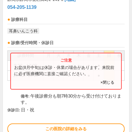
054-205-1139
診療科目
耳鼻いんこう科
診療/受付時間・休診日
診療時間
月
火
水
木
金
土
日
祝
8:30～12:00
●
●
●
●
●
●
お盆(8月中旬)は休診・休業の場合があります。来院前
に必ず医療機関に直接ご確認ください。
15:00～18:00
●
●
●
●
●
●
×閉じる
午後診療分も朝7時30分から受け付けておりま
備考:
す。
日・祝
休診日:
この医院の詳細をみる