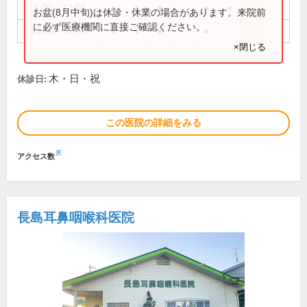
9:00～12:00
●
●
●
●
●
お盆(8月中旬)は休診・休業の場合があります。来院前
に必ず医療機関に直接ご確認ください。
15:00～18:00
●
●
●
●
×閉じる
木・日・祝
休診日:
この医院の詳細をみる
※
アクセス数
長島耳鼻咽喉科医院