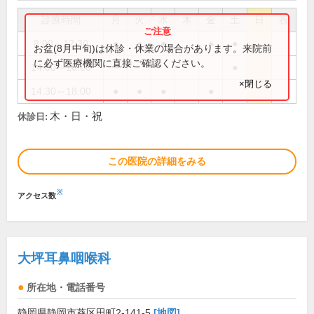
診療時間
月
火
水
木
金
土
日
祝
8:00～12:30
●
●
●
●
●
お盆(8月中旬)は休診・休業の場合があります。来院前
に必ず医療機関に直接ご確認ください。
14:00～16:00
●
×閉じる
14:30～18:00
●
●
●
●
木・日・祝
休診日:
この医院の詳細をみる
※
アクセス数
大坪耳鼻咽喉科
所在地・電話番号
静岡県静岡市葵区田町2-141-5
[地図]