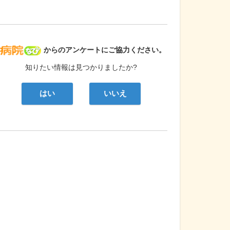
病院なび
からのアンケートにご協力ください。
知りたい情報は見つかりましたか?
はい
いいえ