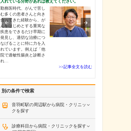
入れている分野があれば教えてください。
れているそうで
勤務医時代、がんで苦し
はい。足のトラ
む多くの患者さんと向き
靴が原因となっ
合ってきた経験から、が
とが少なくあり
んをはじめとする重篤な
扁平足や甲高の
疾患をできるだけ早期に
チ、外反母趾な
発見し、適切な治療につ
合、足に合わな
なげることに特に力を入
き続けると靴擦
れています。例えば「他
や巻き爪になっ
院で過敏性腸炎と診断さ
す。また、足の
れ…
い下…
>>記事全文を読む
別の条件で検索
音羽町駅の周辺駅から病院・クリニッ
クを探す
診療科目から病院・クリニックを探す