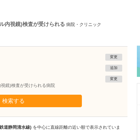
チャル内視鏡)検査が受けられる
病院・クリニック
変更
追加
変更
ル内視鏡)検査が受けられる病院
検索する
岡山県岡山市北区
KMR clinic
山田 潔
岡鉄道静岡清水線)
を中心に直線距離の近い順で表示されていま
院長
取材記事
貴院では「赤ちゃんの頭のかたち外来」を新設