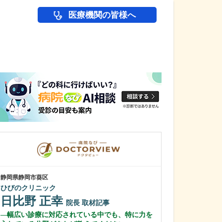
医療機関の皆様へ
医師(ドクター)の
静岡県静岡市葵区
静岡県富士市
ひびのクリニック
富士 足・心臓血
日比野 正幸
花田 明香
院長
取材記事
幅広い診療に対応されている中でも、特に力を
足の治りにくい