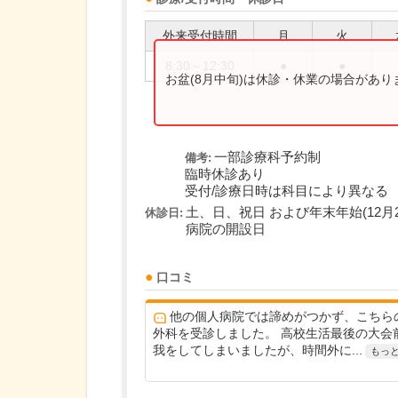
外来受付時間
月
火
8:30～12:30
●
●
お盆(8月中旬)は休診・休業の場合があ
一部診療科予約制
備考:
臨時休診あり
受付/診療日時は科目により異なる
土、日、祝日 および年末年始(12
休診日:
病院の開設日
口コミ
他の個人病院では諦めがつかず、こちら
外科を受診しました。 高校生活最後の大会
我をしてしまいましたが、時間外に...
もっ