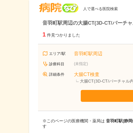
病院なび
人で選べる医院検索
音羽町駅周辺の大腸CT(3D-CT/バー
1
件見つかりました
音羽町駅周辺
エリア/駅
(未指定)
診療科目
大腸CT検査
詳細条件
大腸CT(3D-CT/バーチャ
※このページの医療機関・薬局は
音羽町駅(静
す