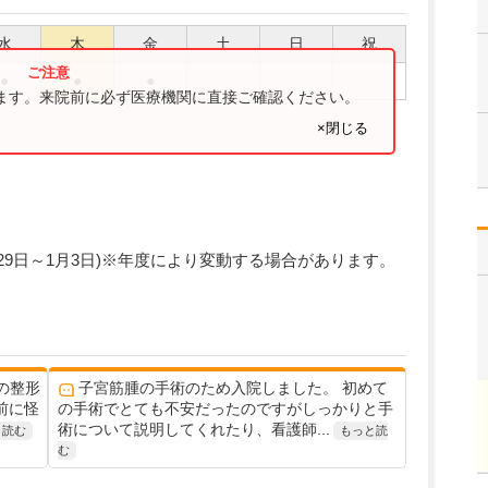
水
木
金
土
日
祝
●
●
●
ります。来院前に必ず医療機関に直接ご確認ください。
×閉じる
月29日～1月3日)※年度により変動する場合があります。
の整形
子宮筋腫の手術のため入院しました。 初めて
前に怪
の手術でとても不安だったのですがしっかりと手
術について説明してくれたり、看護師...
と読む
もっと読
む