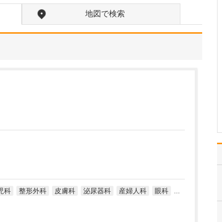
されたそうですね。
地図で検索
乳幼児突然死症候群
(SIDS)の対策のため、国
内では1998年ごろから赤
ちゃんを仰向けにするよ
う推奨されたため、後頭
部が平らになったり向き
癖により頭のかたちが歪
んだりする事例が増加し
ています。対策とし…
>>記事全文を読む
児科
整形外科
皮膚科
泌尿器科
産婦人科
眼科
...