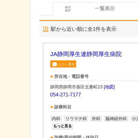
一覧表示
駅から近い順に全
1
件を表示
JA静岡厚生連静岡厚生病院
2
口コミ
件
所在地・電話番号
静岡県静岡市葵区北番町23
[地図]
054-271-7177
診療科目
内科
リウマチ科
外科
脳神経外科
小
もっと見る
診療/受付時間・休診日