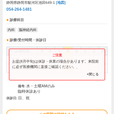
静岡県静岡市駿河区池田649-1
[地図]
054-264-1481
診療科目
内科
脳神経内科
診療/受付時間・休診日
診療時間
月
火
水
木
金
土
日
祝
8:30～12:00
●
●
●
●
●
●
お盆(8月中旬)は休診・休業の場合があります。来院前
に必ず医療機関に直接ご確認ください。
14:30～18:00
●
●
●
●
×閉じる
水・土曜AMのみ
備考:
臨時休診あり
日、祝
休診日: