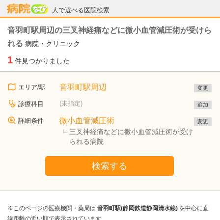
病院なび
人で選べる医院検索
音羽町駅周辺の三叉神経痛などに微小血管減圧術が受けら
れる
病院・クリニック
1
件見つかりました
音羽町駅周辺
エリア/駅
変更
(未指定)
診療科目
追加
微小血管減圧術
詳細条件
変更
三叉神経痛などに微小血管減圧術が受け
られる病院
検索する
※このページの医療機関・薬局は
音羽町駅(静岡鉄道静岡清水線)
を中心に直
線距離の近い順で表示されています