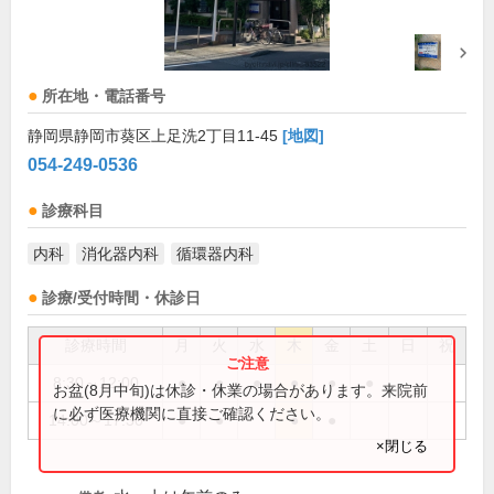
所在地・電話番号
静岡県静岡市葵区上足洗2丁目11-45
[地図]
054-249-0536
診療科目
内科
消化器内科
循環器内科
診療/受付時間・休診日
診療時間
月
火
水
木
金
土
日
祝
8:30～12:00
●
●
●
●
●
●
お盆(8月中旬)は休診・休業の場合があります。来院前
に必ず医療機関に直接ご確認ください。
14:00～17:30
●
●
●
●
×閉じる