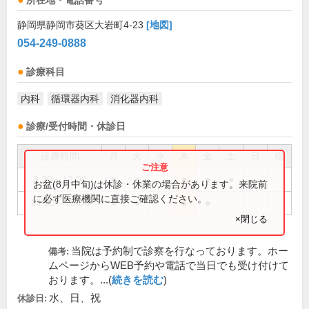
所在地・電話番号
静岡県静岡市葵区大岩町4-23
[地図]
054-249-0888
診療科目
内科
循環器内科
消化器内科
診療/受付時間・休診日
診療時間
月
火
水
木
金
土
日
祝
8:30～12:00
●
●
●
●
●
お盆(8月中旬)は休診・休業の場合があります。来院前
に必ず医療機関に直接ご確認ください。
14:30～18:00
●
●
●
●
×閉じる
当院は予約制で診察を行なっております。ホー
備考:
ムページからWEB予約や電話で当日でも受け付けて
おります。...(
続きを読む
)
水、日、祝
休診日: