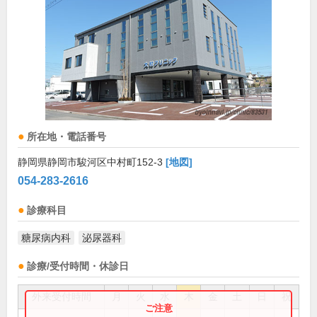
所在地・電話番号
静岡県静岡市駿河区中村町152-3
[地図]
054-283-2616
診療科目
糖尿病内科
泌尿器科
診療/受付時間・休診日
外来受付時間
月
火
水
木
金
土
日
祝