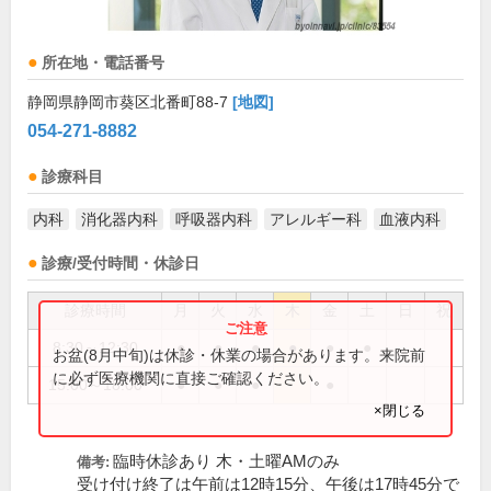
所在地・電話番号
静岡県静岡市葵区北番町88-7
[地図]
054-271-8882
診療科目
内科
消化器内科
呼吸器内科
アレルギー科
血液内科
診療/受付時間・休診日
診療時間
月
火
水
木
金
土
日
祝
8:30～12:30
●
●
●
●
●
●
お盆(8月中旬)は休診・休業の場合があります。来院前
に必ず医療機関に直接ご確認ください。
15:00～18:00
●
●
●
●
×閉じる
臨時休診あり 木・土曜AMのみ
備考:
受け付け終了は午前は12時15分、午後は17時45分で