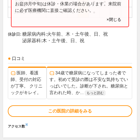
9:00～12:30
●
●
●
●
●
●
お盆(8月中旬)は休診・休業の場合があります。来院前
に必ず医療機関に直接ご確認ください。
14:00～17:00
●
●
●
●
×閉じる
糖尿病内科:火午前、木・土午後、日、祝
休診日:
泌尿器科:木・土午後、日、祝
口コミ
医師、看護
34歳で糖尿病になってしまった者で
師、受付の対応
す。初めて受診の際は不安な気持ちでい
が丁寧。 クリニ
っぱいでした。診断が下され。糖尿病と
ックがキレイ。
言われた時、か...
もっと読む
この医院の詳細をみる
※
アクセス数