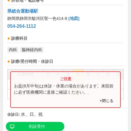
所在地・電話番号
県総合運動場駅
静岡県静岡市駿河区聖一色414-8
[地図]
054-264-1112
診療科目
内科
脳神経内科
診療/受付時間・休診日
診療時間
月
火
水
木
金
土
日
祝
8:30～12:00
●
●
●
●
●
お盆(8月中旬)は休診・休業の場合があります。来院前
に必ず医療機関に直接ご確認ください。
14:30～17:30
●
●
●
●
×閉じる
水、日、祝
休診日:
初診受付