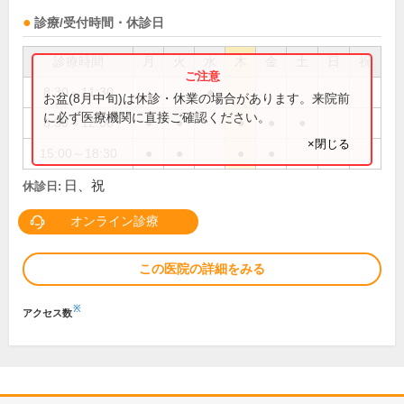
診療/受付時間・休診日
診療時間
月
火
水
木
金
土
日
祝
8:30～11:30
●
お盆(8月中旬)は休診・休業の場合があります。来院前
に必ず医療機関に直接ご確認ください。
8:30～12:00
●
●
●
●
●
×閉じる
15:00～18:30
●
●
●
●
日、祝
休診日:
オンライン診療
この医院の詳細をみる
※
アクセス数