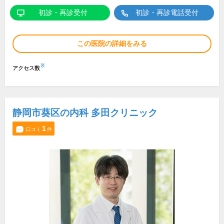
初診・再診受付
初診・再診電話受付
この医院の詳細をみる
※
アクセス数
静岡市葵区の内科 多田クリニック
1
口コミ
件