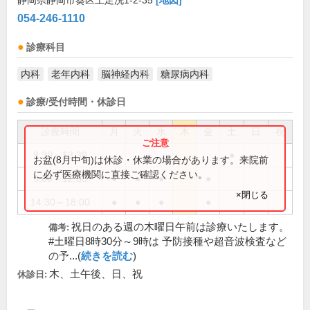
静岡県静岡市葵区上足洗1-2-35
[地図]
054-246-1110
診療科目
内科
老年内科
脳神経内科
糖尿病内科
診療/受付時間・休診日
診療時間
月
火
水
木
金
土
日
祝
8:30～13:30
●
お盆(8月中旬)は休診・休業の場合があります。来院前
に必ず医療機関に直接ご確認ください。
9:00～12:30
●
●
●
●
×閉じる
14:30～18:00
●
●
●
●
祝日のある週の木曜日午前は診療いたします。
備考:
#土曜日8時30分～9時は 予防接種や超音波検査など
の予...(
続きを読む
)
木、土午後、日、祝
休診日: