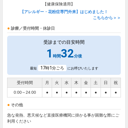
【健康保険適用】
【アレルギー・花粉症専門外来】はじめました！
こちらから＞＞
診療／受付時間・休診日
受診までの目安時間
1
32
時間
分後
17
1
時
分ごろ
最短
にお呼びいたします
受付時間
月
火
水
木
金
土
日
祝
0:00～24:00
●
●
●
●
●
●
●
●
その他
急な発熱、悪天候など直接医療機関に掛かる事が困難な際にご
利用ください