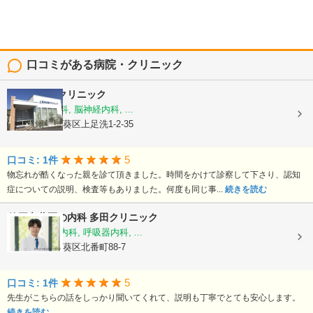
口コミがある病院・クリニック
上足洗内科クリニック
内科, 老年内科, 脳神経内科, ...
静岡県静岡市葵区上足洗1-2-35
5
口コミ: 1件
物忘れが酷くなった親を診て頂きました。時間をかけて診察して下さり、認知
症についての説明、検査等もありました。何度も同じ事...
続きを読む
静岡市葵区の内科 多田クリニック
内科, 消化器内科, 呼吸器内科, ...
静岡県静岡市葵区北番町88-7
5
口コミ: 1件
先生がこちらの話をしっかり聞いてくれて、説明も丁寧でとても安心します。
続きを読む