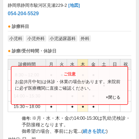
静岡県静岡市駿河区見瀬229-2
[地図]
054-204-5529
診療科目
小児科
小児外科
小児泌尿器科
外科
診療/受付時間・休診日
診療時間
月
火
水
木
金
土
日
祝
8:30～12:00
●
●
●
●
●
お盆(8月中旬)は休診・休業の場合があります。来院前
8:30～13:00
●
に必ず医療機関に直接ご確認ください。
14:00～15:30
●
●
●
●
×閉じる
15:30～18:00
●
●
●
●
※月・水・木・金の14:00-15:30は乳幼児検診・
備考:
予防接種となります。
御希望の場合、事前にお電...(
続きを読む
)