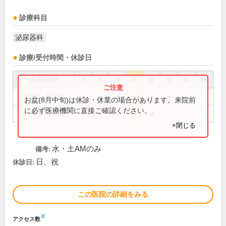
診療科目
泌尿器科
診療/受付時間・休診日
診療時間
月
火
水
木
金
土
日
祝
9:00～12:00
●
●
●
●
●
●
お盆(8月中旬)は休診・休業の場合があります。来院前
に必ず医療機関に直接ご確認ください。
14:00～17:30
●
●
●
●
×閉じる
水・土AMのみ
備考:
日、祝
休診日:
この医院の詳細をみる
※
アクセス数