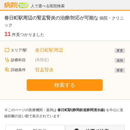
病院なび
人で選べる医院検索
春日町駅周辺の腎盂腎炎の治療/対応が可能な
病院・クリニ
ック
11
件見つかりました
春日町駅周辺
エリア/駅
変更
(未指定)
診療科目
追加
腎盂腎炎
詳細条件
変更
検索する
※このページの医療機関・薬局は
春日町駅(静岡鉄道静岡清水線)
を中心に直
線距離の近い順で表示されています