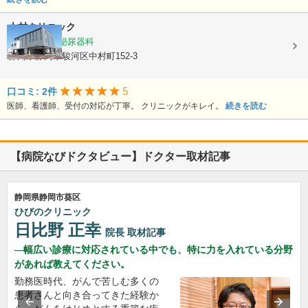
大村クリニック
糖尿病内科, 泌尿器科
静岡県静岡市駿河区中村町152-3
5
口コミ: 2件
医師、看護師、受付の対応が丁寧。 クリニックがキレイ。
続きを読む
【病院なびドクタビュー】ドクター取材記事
静岡県静岡市葵区
ひびのクリニック
日比野 正幸
院長
取材記事
幅広い診療に対応されている中でも、特に力を入れている分野
があれば教えてください。
勤務医時代、がんで苦しむ多くの
患者さんと向き合ってきた経験か