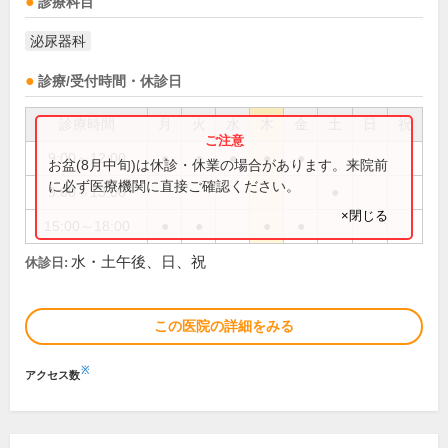
診療科目
泌尿器科
診療/受付時間・休診日
診療時間
月
火
水
木
金
土
日
祝
9:00～12:00
●
●
●
●
●
お盆(8月中旬)は休診・休業の場合があります。来院前
に必ず医療機関に直接ご確認ください。
9:00～13:00
●
×閉じる
15:00～18:00
●
●
●
●
水・土午後、日、祝
休診日:
この医院の詳細をみる
※
アクセス数