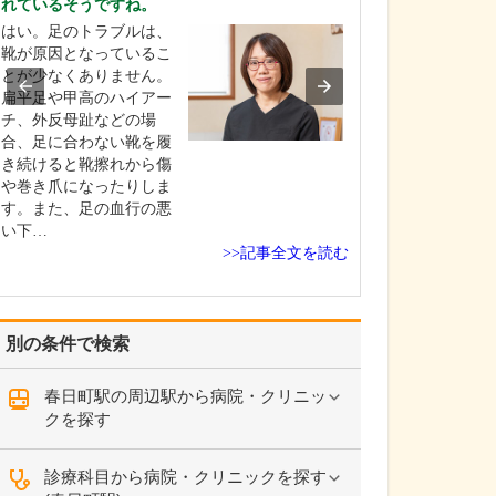
れているそうですね。
ください。
はい。足のトラブルは、
これまで耳を専
靴が原因となっているこ
を積んできたこ
とが少なくありません。
り、難聴や突発
扁平足や甲高のハイアー
中耳炎をはじめ
チ、外反母趾などの場
やめまいなどの
合、足に合わない靴を履
療には特に力を
き続けると靴擦れから傷
ます。難聴は原
や巻き爪になったりしま
て治療法が異な
す。また、足の血行の悪
まずは詳しい検
い下…
こに…
>>記事全文を読む
別の条件で検索
春日町駅の周辺駅から病院・クリニッ
クを探す
診療科目から病院・クリニックを探す