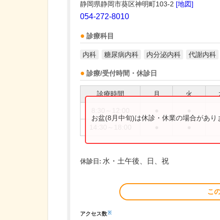
静岡県静岡市葵区神明町103-2
[地図]
054-272-8010
診療科目
内科
糖尿病内科
内分泌内科
代謝内科
診療/受付時間・休診日
診療時間
月
火
8:30～12:00
●
●
お盆(8月中旬)は休診・休業の場合があ
14:30～18:00
●
●
水・土午後、日、祝
休診日:
こ
※
アクセス数