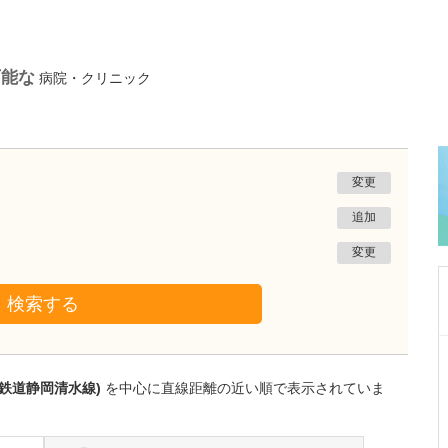
可能な
病院・クリニック
変更
追加
変更
検索する
静岡県静岡市葵区
ひびのクリニック
岡鉄道静岡清水線)
を中心に直線距離の近い順で表示されていま
日比野 正幸
院長
取材記事
幅広い診療に対応されている中でも、特に力を