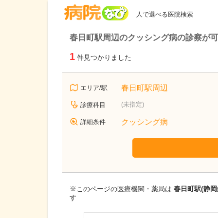
病院なび
人で選べる医院検索
春日町駅周辺のクッシング病の診察が
1
件見つかりました
春日町駅周辺
エリア/駅
(未指定)
診療科目
クッシング病
詳細条件
※このページの医療機関・薬局は
春日町駅(静
す