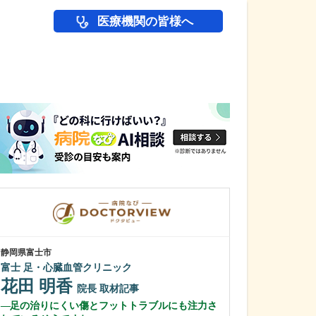
医療機関の皆様へ
医師(ドクター)の
静岡県富士市
東京都中野区
富士 足・心臓血管クリニック
中野富士見
花田 明香
冨岡 亮太
院長
取材記事
足の治りにくい傷とフットトラブルにも注力さ
特に先生が力を