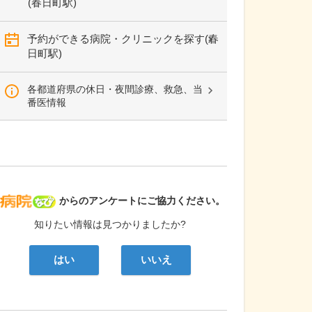
(春日町駅)
予約ができる病院・クリニックを探す(春
日町駅)
各都道府県の休日・夜間診療、救急、当
番医情報
病院なび
からのアンケートにご協力ください。
知りたい情報は見つかりましたか?
はい
いいえ