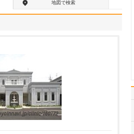
入れている分野があれば教えてください。
地図で検索
勤務医時代、がんで苦し
む多くの患者さんと向き
合ってきた経験から、が
んをはじめとする重篤な
疾患をできるだけ早期に
発見し、適切な治療につ
なげることに特に力を入
れています。例えば「他
院で過敏性腸炎と診断さ
れ…
>>記事全文を読む