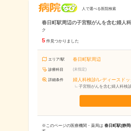
病院なび
人で選べる医院検索
春日町駅周辺の子宮頸がんを含む婦人科
ク
5
件見つかりました
春日町駅周辺
エリア/駅
(未指定)
診療科目
婦人科検診/レディースドッ
詳細条件
子宮頸がんを含む婦人科検診
※このページの医療機関・薬局は
春日町駅(静
す