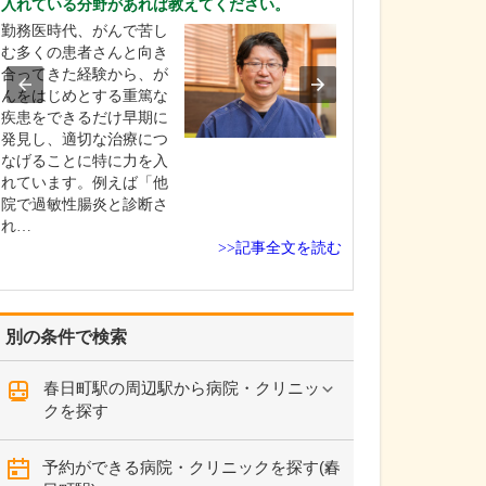
入れている分野があれば教えてください。
れているそうで
勤務医時代、がんで苦し
はい。足のトラ
む多くの患者さんと向き
靴が原因となっ
合ってきた経験から、が
とが少なくあり
んをはじめとする重篤な
扁平足や甲高の
疾患をできるだけ早期に
チ、外反母趾な
発見し、適切な治療につ
合、足に合わな
なげることに特に力を入
き続けると靴擦
れています。例えば「他
や巻き爪になっ
院で過敏性腸炎と診断さ
す。また、足の
れ…
い下…
>>記事全文を読む
別の条件で検索
春日町駅の周辺駅から病院・クリニッ
クを探す
予約ができる病院・クリニックを探す(春