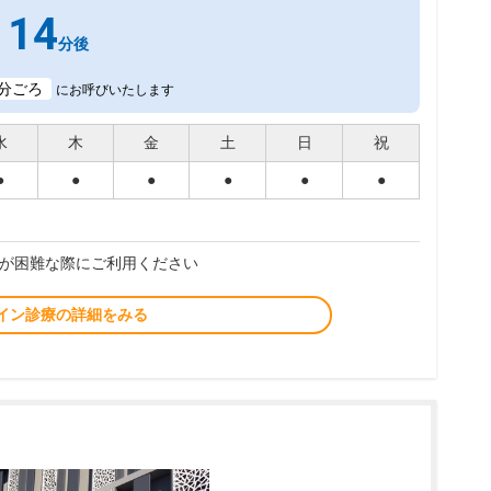
14
分後
分ごろ
にお呼びいたします
水
木
金
土
日
祝
●
●
●
●
●
●
が困難な際にご利用ください
イン診療の詳細をみる