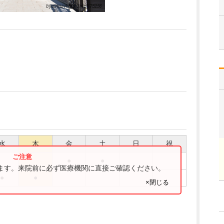
水
木
金
土
日
祝
●
●
ります。来院前に必ず医療機関に直接ご確認ください。
●
●
×閉じる