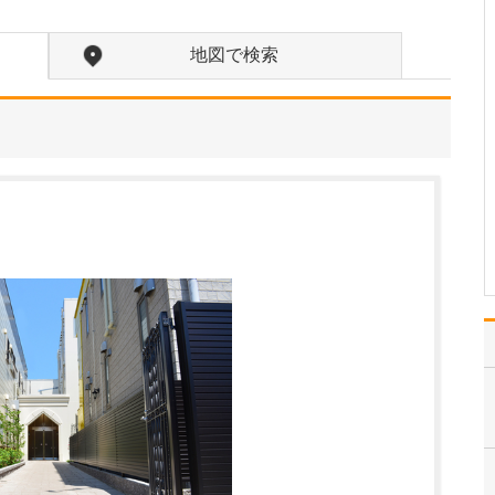
小児科・内科・アレルギ
ー科・循環器内科・糖尿
地図で検索
病内科を掲げ、日常の幅
広い疾患に対応している
ことでしょうか。小児科
とアレルギー科は主に父
の宏行副院長が、内科は
母の裕美子医師が、循環
器内科と糖尿病内科は私
が…
>>記事全文を読む