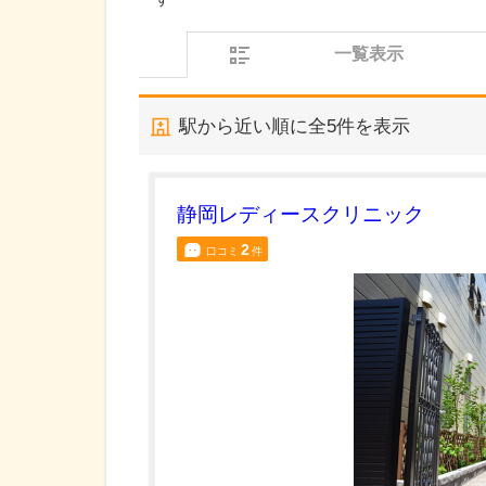
一覧表示
駅から近い順に全
5
件を表示
静岡レディースクリニック
2
口コミ
件