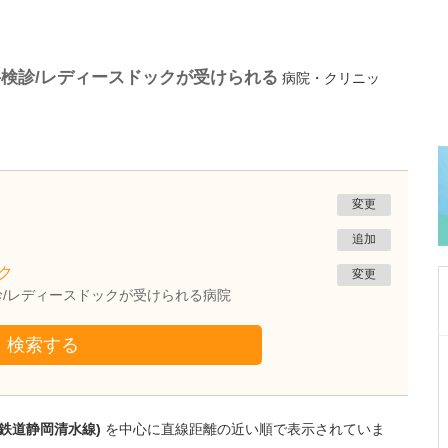
検診/レディースドックが受けられる
病院・クリニッ
変更
追加
ク
変更
/レディースドックが受けられる病院
検索する
群馬県高崎市
乾小児科内科医院
乾 恵輔
院長
取材記事
岡鉄道静岡清水線)
を中心に直線距離の近い順で表示されていま
貴院の特徴を教えていただけますか?