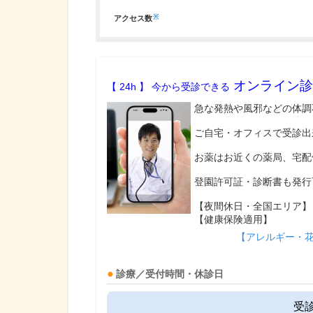
※
アクセス数
オンライン診
【 24h 】 今から受診できる
急な発熱や風邪などの体調
ご自宅・オフィスで受診出
お薬はお近くの薬局、宅配
登園許可証・診断書も発行
【夜間休日・全国エリア】
【健康保険適用】
【アレルギー・
診療／受付時間・休診日
受