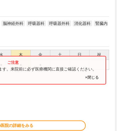
脳神経外科
呼吸器科
呼吸器外科
消化器科
腎臓内
水
木
金
土
日
祝
●
●
●
ります。来院前に必ず医療機関に直接ご確認ください。
×閉じる
の医院の詳細をみる