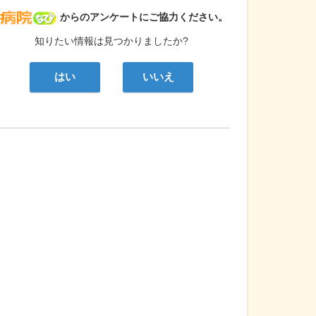
病院なび
からのアンケートにご協力ください。
知りたい情報は見つかりましたか?
はい
いいえ