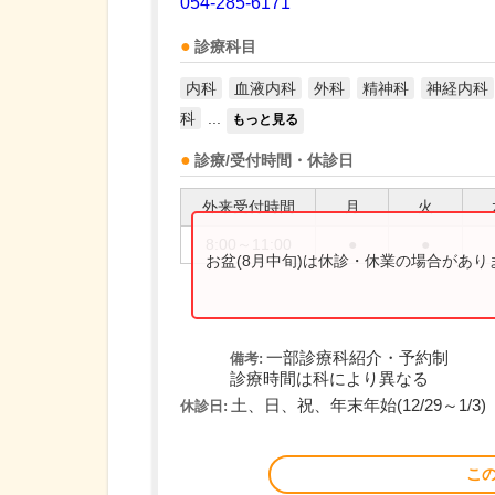
054-285-6171
診療科目
内科
血液内科
外科
精神科
神経内科
科
...
もっと見る
診療/受付時間・休診日
外来受付時間
月
火
8:00～11:00
●
●
お盆(8月中旬)は休診・休業の場合があ
一部診療科紹介・予約制
備考:
診療時間は科により異なる
土、日、祝、年末年始(12/29～1/3)
休診日:
こ