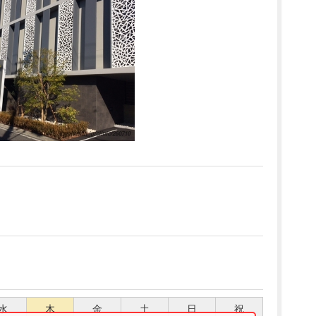
水
木
金
土
日
祝