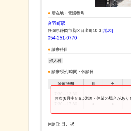
所在地・電話番号
音羽町駅
静岡県静岡市葵区日出町10-3
[地図]
054-251-0770
診療科目
婦人科
診療/受付時間・休診日
診療時間
月
火
7:30～13:30
お盆(8月中旬)は休診・休業の場合があ
7:30～17:30
●
●
日、祝
休診日: