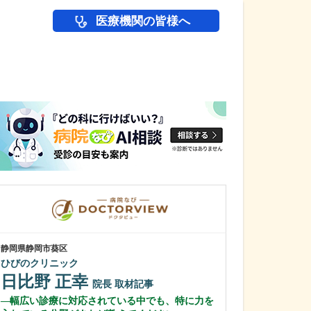
医療機関の皆様へ
医師(ドクター)の
静岡県静岡市葵区
静岡県富士市
ひびのクリニック
富士 足・心臓血
日比野 正幸
花田 明香
院長
取材記事
幅広い診療に対応されている中でも、特に力を
足の治りにくい