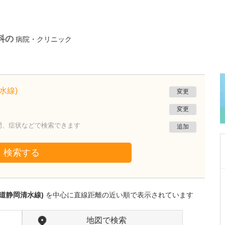
科の
病院・クリニック
水線)
変更
変更
門、症状などで検索できます
追加
検索する
神奈川県川崎市高津区
梶ヶ谷クリニック
道静岡清水線)
を中心に直線距離の近い順で表示されています
羽生 健
院長
羽生 友起子
副院長
取材記事
地図で検索