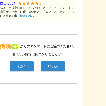
5
口コミ: 1件
私は一年以上前からこちらでお世話になっています。 前の
歯医者で治療した時に痛いけど、「痛い」と言えず、 一度
だけ勇気を出...
続きを読む
病院なび
からのアンケートにご協力ください。
知りたい情報は見つかりましたか?
はい
いいえ