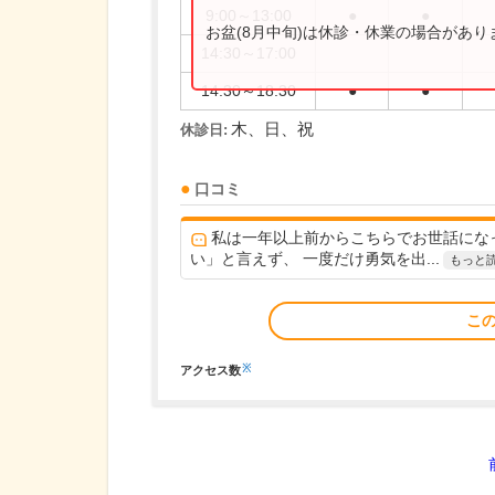
9:00～13:00
●
●
お盆(8月中旬)は休診・休業の場合があ
14:30～17:00
14:30～18:30
●
●
木、日、祝
休診日:
口コミ
私は一年以上前からこちらでお世話にな
い」と言えず、 一度だけ勇気を出...
もっと
こ
※
アクセス数