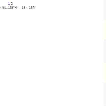
1
2
い順に
16
件中、
16～16件