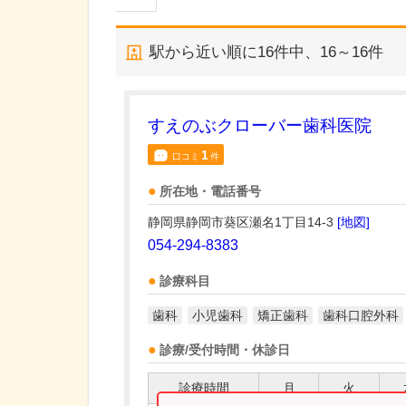
駅から近い順に
16
件中、
16～16件
すえのぶクローバー歯科医院
1
口コミ
件
所在地・電話番号
静岡県静岡市葵区瀬名1丁目14-3
[地図]
054-294-8383
診療科目
歯科
小児歯科
矯正歯科
歯科口腔外科
診療/受付時間・休診日
診療時間
月
火