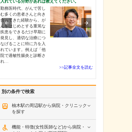
入れている分野があれば教えてください。
れているそうで
勤務医時代、がんで苦し
はい。足のトラ
む多くの患者さんと向き
靴が原因となっ
合ってきた経験から、が
とが少なくあり
んをはじめとする重篤な
扁平足や甲高の
疾患をできるだけ早期に
チ、外反母趾な
発見し、適切な治療につ
合、足に合わな
なげることに特に力を入
き続けると靴擦
れています。例えば「他
や巻き爪になっ
院で過敏性腸炎と診断さ
す。また、足の
れ…
い下…
>>記事全文を読む
別の条件で検索
柚木駅の周辺駅から病院・クリニック
を探す
機能・特徴(女性医師など)から病院・