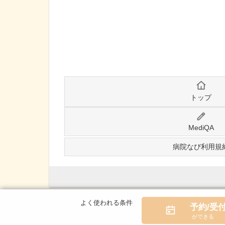
トップ
MediQA
病院なび利用規
予約/受