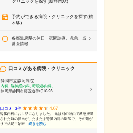
クリニックを探す(新静岡駅)
予約ができる病院・クリニックを探す(柚
木駅)
各都道府県の休日・夜間診療、救急、当
番医情報
口コミがある病院・クリニック
静岡市立静岡病院
内科, 脳神経内科, 呼吸器内科, ...
静岡県静岡市葵区追手町10-93
4.67
口コミ: 3件
腎臓内科にお世話になりました。 元は別の理由で救急搬送
された時の担当が、たまたま腎臓内科の医師で、その繋が
りで結局主治医...
続きを読む