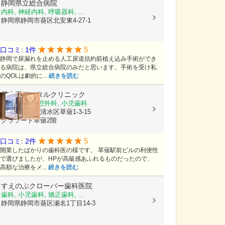
静岡県立総合病院
内科, 神経内科, 呼吸器科, ...
静岡県静岡市葵区北安東4-27-1
5
口コミ: 1件
静岡で尿漏れを止める人工尿道括約筋植え込み手術ができ
る病院は、県立総合病院のみだと思います。手術を受け私
のQOLは劇的に...
続きを読む
日本平デンタルクリニック
歯科, 歯科口腔外科, 小児歯科
静岡県静岡市清水区草薙1-3-15
グラソード草薙2階
5
口コミ: 2件
開業したばかりの歯科医の様です。 草薙駅前ビルの利便性
で選びましたが、HPが高級感あふれるものだったので、
高額な治療をメ...
続きを読む
すえのぶクローバー歯科医院
歯科, 小児歯科, 矯正歯科, ...
静岡県静岡市葵区瀬名1丁目14-3