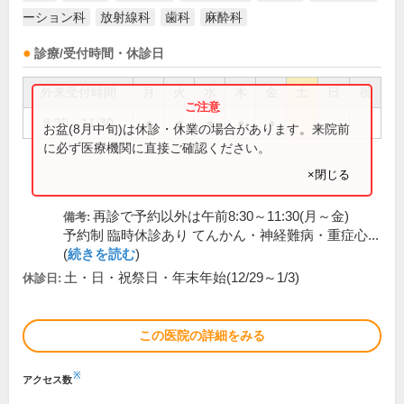
ーション科
放射線科
歯科
麻酔科
診療/受付時間・休診日
外来受付時間
月
火
水
木
金
土
日
祝
8:30～11:30
●
●
●
●
●
お盆(8月中旬)は休診・休業の場合があります。来院前
に必ず医療機関に直接ご確認ください。
×閉じる
再診で予約以外は午前8:30～11:30(月～金)
備考:
予約制 臨時休診あり てんかん・神経難病・重症心...
(
続きを読む
)
土・日・祝祭日・年末年始(12/29～1/3)
休診日:
この医院の詳細をみる
※
アクセス数