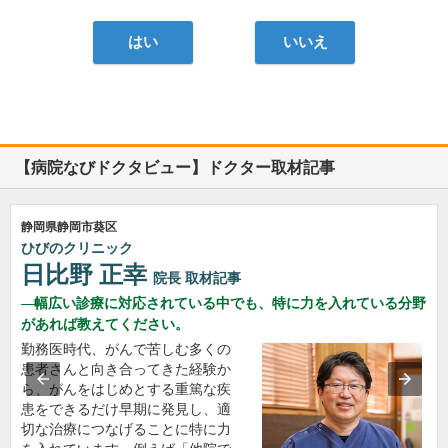
はい
いいえ
【病院なびドクタビュー】ドクター取材記事
静岡県静岡市葵区
ひびのクリニック
日比野 正幸
院長
取材記事
幅広い診療に対応されている中でも、特に力を入れている分野
があれば教えてください。
勤務医時代、がんで苦しむ多くの
患者さんと向き合ってきた経験か
ら、がんをはじめとする重篤な疾
患をできるだけ早期に発見し、適
切な治療につなげることに特に力