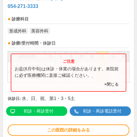
054-271-3333
診療科目
形成外科
美容外科
診療/受付時間・休診日
診療時間
月
火
水
木
金
土
日
祝
10:00～13:00
●
●
●
●
お盆(8月中旬)は休診・休業の場合があります。来院前
に必ず医療機関に直接ご確認ください。
14:00～18:00
●
●
●
●
×閉じる
水、日、祝、第1・3・5土
休診日:
初診・再診受付
初診・再診電話受付
この医院の詳細をみる