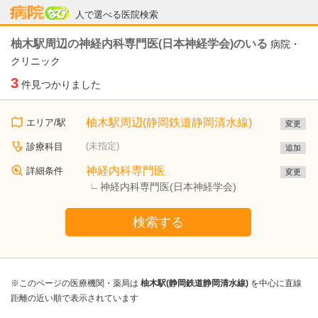
病院なび
人で選べる医院検索
柚木駅周辺の神経内科専門医(日本神経学会)のいる
病院・
クリニック
3
件見つかりました
柚木駅周辺(静岡鉄道静岡清水線)
エリア/駅
変更
(未指定)
診療科目
追加
神経内科専門医
詳細条件
変更
神経内科専門医(日本神経学会)
検索する
※このページの医療機関・薬局は
柚木駅(静岡鉄道静岡清水線)
を中心に直線
距離の近い順で表示されています