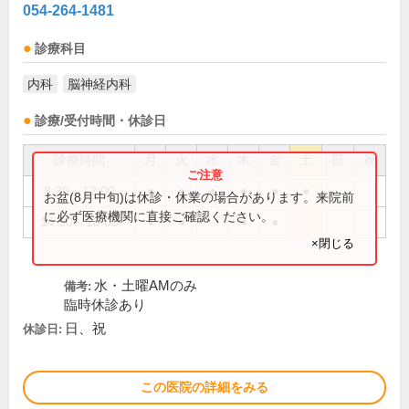
054-264-1481
診療科目
内科
脳神経内科
診療/受付時間・休診日
診療時間
月
火
水
木
金
土
日
祝
8:30～12:00
●
●
●
●
●
●
お盆(8月中旬)は休診・休業の場合があります。来院前
に必ず医療機関に直接ご確認ください。
14:30～18:00
●
●
●
●
×閉じる
水・土曜AMのみ
備考:
臨時休診あり
日、祝
休診日:
この医院の詳細をみる