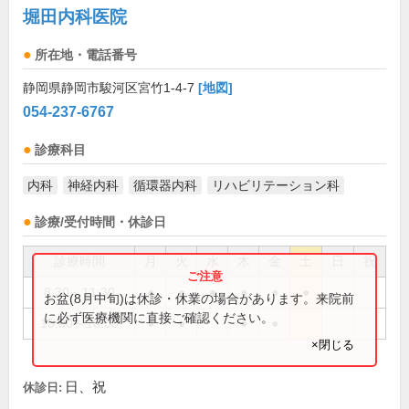
堀田内科医院
所在地・電話番号
静岡県静岡市駿河区宮竹1-4-7
[地図]
054-237-6767
診療科目
内科
神経内科
循環器内科
リハビリテーション科
診療/受付時間・休診日
診療時間
月
火
水
木
金
土
日
祝
8:30～11:30
●
●
●
●
●
●
お盆(8月中旬)は休診・休業の場合があります。来院前
に必ず医療機関に直接ご確認ください。
15:00～18:00
●
●
●
●
×閉じる
日、祝
休診日: