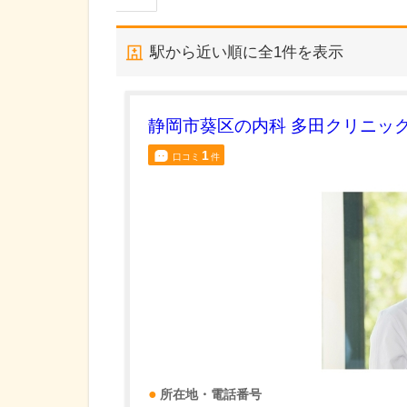
駅から近い順に全
1
件を表示
静岡市葵区の内科 多田クリニッ
1
口コミ
件
所在地・電話番号