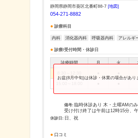
静岡県静岡市葵区北番町88-7
[地図]
054-271-8882
診療科目
内科
消化器内科
呼吸器内科
アレルギ
診療/受付時間・休診日
診療時間
月
火
8:30～12:30
●
●
お盆(8月中旬)は休診・休業の場合があ
15:00～18:00
●
●
臨時休診あり 木・土曜AMのみ
備考:
受け付け終了は午前は12時15分、午
日、祝
休診日:
口コミ