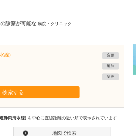
病の診察が可能な
病院・クリニック
水線)
変更
追加
変更
検索する
静岡県静岡市葵区
ひびのクリニック
道静岡清水線)
を中心に直線距離の近い順で表示されています
日比野 正幸
院長
取材記事
幅広い診療に対応されている中でも、特に力を
地図で検索