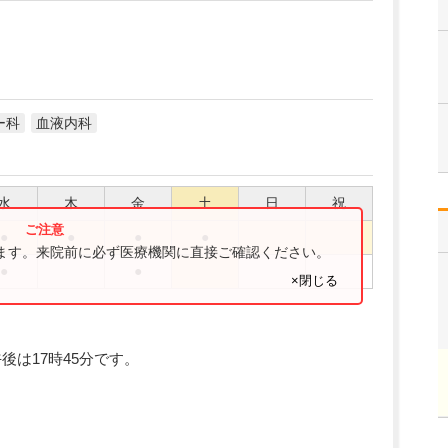
ー科
血液内科
水
木
金
土
日
祝
●
●
●
●
ります。来院前に必ず医療機関に直接ご確認ください。
●
●
×閉じる
後は17時45分です。