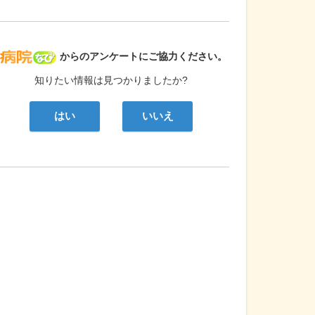
病院なび
からのアンケートにご協力ください。
知りたい情報は見つかりましたか?
はい
いいえ