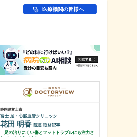
医療機関の皆様へ
医師(ドクター)の
静岡県富士市
東京都中野区
富士 足・心臓血管クリニック
中野富士見
花田 明香
冨岡 亮太
院長
取材記事
足の治りにくい傷とフットトラブルにも注力さ
特に先生が力を