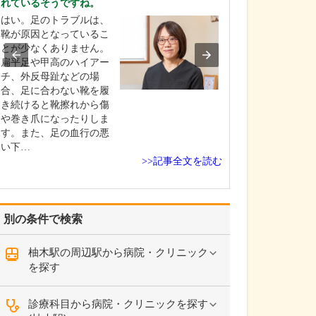
れているそうですね。
ください。
はい。足のトラブルは、
これまで耳を専
靴が原因となっているこ
を積んできたこ
とが少なくありません。
り、難聴や突発
扁平足や甲高のハイアー
中耳炎をはじめ
チ、外反母趾などの場
やめまいなどの
合、足に合わない靴を履
療には特に力を
き続けると靴擦れから傷
ます。難聴は原
や巻き爪になったりしま
て治療法が異な
す。また、足の血行の悪
まずは詳しい検
い下…
こに…
>>記事全文を読む
別の条件で検索
柚木駅の周辺駅から病院・クリニック
を探す
診療科目から病院・クリニックを探す