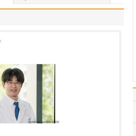
入れている分野があれば教えてください。
勤務医時代、がんで苦し
む多くの患者さんと向き
合ってきた経験から、が
んをはじめとする重篤な
疾患をできるだけ早期に
発見し、適切な治療につ
ク
なげることに特に力を入
れています。例えば「他
院で過敏性腸炎と診断さ
れ…
>>記事全文を読む