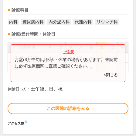
診療科目
内科
糖尿病内科
内分泌内科
代謝内科
リウマチ科
診療/受付時間・休診日
診療時間
月
火
水
木
金
土
日
祝
8:30～12:00
●
●
●
●
●
●
お盆(8月中旬)は休診・休業の場合があります。来院前
に必ず医療機関に直接ご確認ください。
14:30～18:00
●
●
●
●
×閉じる
水・土午後、日、祝
休診日:
この医院の詳細をみる
※
アクセス数