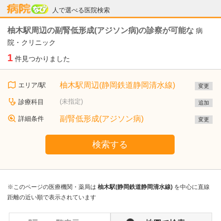
病院なび
人で選べる医院検索
柚木駅周辺の副腎低形成(アジソン病)の診察が可能な
病
院・クリニック
1
件見つかりました
柚木駅周辺(静岡鉄道静岡清水線)
エリア/駅
変更
(未指定)
診療科目
追加
副腎低形成(アジソン病)
詳細条件
変更
検索する
※このページの医療機関・薬局は
柚木駅(静岡鉄道静岡清水線)
を中心に直線
距離の近い順で表示されています