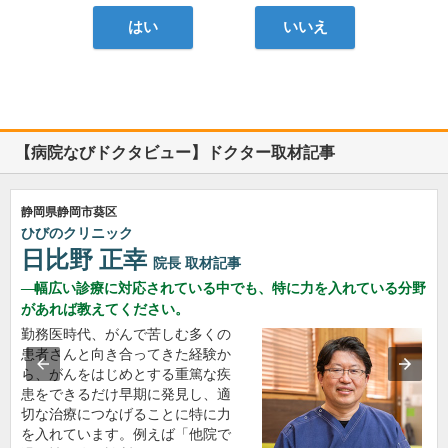
はい
いいえ
【病院なびドクタビュー】ドクター取材記事
静岡県静岡市葵区
ひびのクリニック
日比野 正幸
院長
取材記事
幅広い診療に対応されている中でも、特に力を入れている分野
があれば教えてください。
勤務医時代、がんで苦しむ多くの
患者さんと向き合ってきた経験か
ら、がんをはじめとする重篤な疾
患をできるだけ早期に発見し、適
切な治療につなげることに特に力
を入れています。例えば「他院で