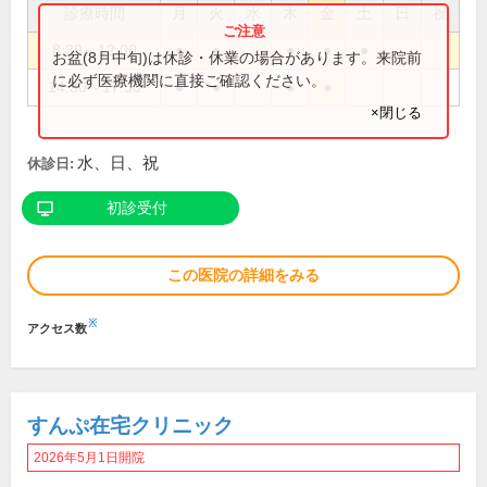
診療時間
月
火
水
木
金
土
日
祝
8:30～12:00
●
●
●
●
●
お盆(8月中旬)は休診・休業の場合があります。来院前
に必ず医療機関に直接ご確認ください。
14:30～17:30
●
●
●
●
×閉じる
水、日、祝
休診日:
初診受付
この医院の詳細をみる
※
アクセス数
すんぷ在宅クリニック
2026年5月1日開院