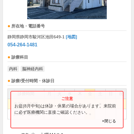
所在地・電話番号
静岡県静岡市駿河区池田649-1
[地図]
054-264-1481
診療科目
内科
脳神経内科
診療/受付時間・休診日
診療時間
月
火
水
木
金
土
日
祝
8:30～12:00
●
●
●
●
●
●
お盆(8月中旬)は休診・休業の場合があります。来院前
に必ず医療機関に直接ご確認ください。
14:30～18:00
●
●
●
●
×閉じる