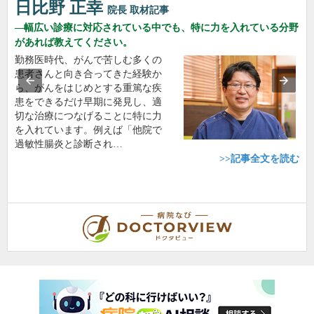
日比野 正幸
院長
取材記事
幅広い診療に対応されている中でも、特に力を入れている分野
があれば教えてください。
勤務医時代、がんで苦しむ多くの
患者さんと向き合ってきた経験か
ら、がんをはじめとする重篤な疾
患をできるだけ早期に発見し、適
切な治療につなげることに特に力
を入れています。例えば「他院で
過敏性腸炎と診断され…
>>記事全文を読む