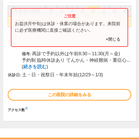
外来受付時間
月
火
水
木
金
土
日
祝
8:30～11:30
●
●
●
●
●
お盆(8月中旬)は休診・休業の場合があります。来院前
に必ず医療機関に直接ご確認ください。
×閉じる
再診で予約以外は午前8:30～11:30(月～金)
備考:
予約制 臨時休診あり てんかん・神経難病・重症心...
(
続きを読む
)
土・日・祝祭日・年末年始(12/29～1/3)
休診日:
この医院の詳細をみる
※
アクセス数