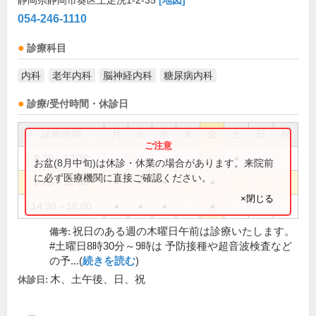
静岡県静岡市葵区上足洗1-2-35
[地図]
054-246-1110
診療科目
内科
老年内科
脳神経内科
糖尿病内科
診療/受付時間・休診日
診療時間
月
火
水
木
金
土
日
祝
8:30～13:30
●
お盆(8月中旬)は休診・休業の場合があります。来院前
に必ず医療機関に直接ご確認ください。
9:00～12:30
●
●
●
●
×閉じる
14:30～18:00
●
●
●
●
祝日のある週の木曜日午前は診療いたします。
備考:
#土曜日8時30分～9時は 予防接種や超音波検査など
の予...(
続きを読む
)
木、土午後、日、祝
休診日: