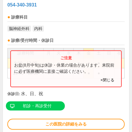
054-340-3931
診療科目
脳神経外科
内科
診療/受付時間・休診日
診療時間
月
火
水
木
金
土
日
祝
9:00～12:00
●
●
●
●
●
お盆(8月中旬)は休診・休業の場合があります。来院前
に必ず医療機関に直接ご確認ください。
15:00～18:00
●
●
●
●
●
×閉じる
水、日、祝
休診日:
初診・再診受付
この医院の詳細をみる