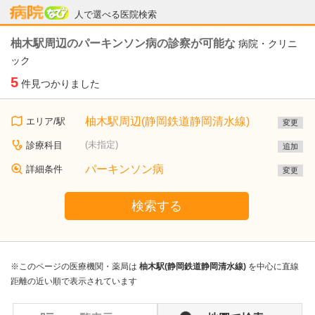
病院なび
人で選べる医院検索
柚木駅周辺のパーキンソン病の診察が可能な
病院・クリニ
ック
5
件見つかりました
柚木駅周辺(静岡鉄道静岡清水線)
エリア/駅
変更
(未指定)
診療科目
追加
パーキンソン病
詳細条件
変更
検索する
※このページの医療機関・薬局は
柚木駅(静岡鉄道静岡清水線)
を中心に直線
距離の近い順で表示されています