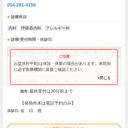
054-281-4159
診療科目
内科
呼吸器内科
アレルギー科
診療/受付時間・休診日
診療時間
月
火
水
木
金
土
日
祝
8:30～12:30
●
●
●
●
お盆(8月中旬)は休診・休業の場合があります。来院前
に必ず医療機関に直接ご確認ください。
8:30～14:00
●
×閉じる
15:00～18:30
●
●
●
●
最終受付は30分前まで
備考:
【発熱外来は電話予約のみ】
金、日、祝
休診日: