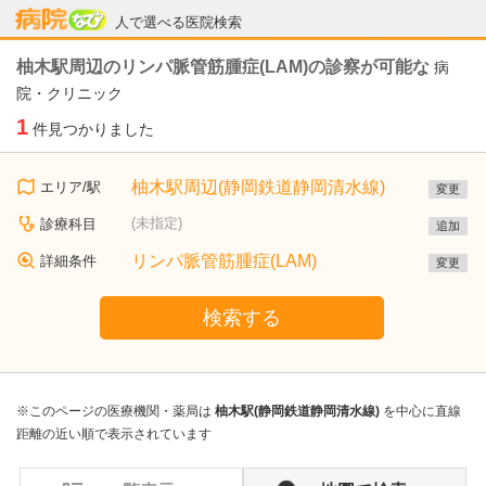
病院なび
人で選べる医院検索
柚木駅周辺のリンパ脈管筋腫症(LAM)の診察が可能な
病
院・クリニック
1
件見つかりました
柚木駅周辺(静岡鉄道静岡清水線)
エリア/駅
変更
(未指定)
診療科目
追加
リンパ脈管筋腫症(LAM)
詳細条件
変更
検索する
※このページの医療機関・薬局は
柚木駅(静岡鉄道静岡清水線)
を中心に直線
距離の近い順で表示されています