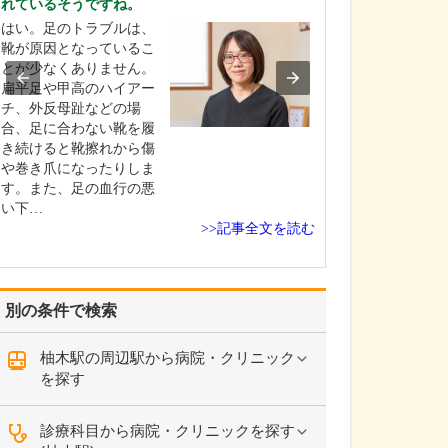
れているそうですね。
ください。
はい。足のトラブルは、
これまで耳を専
靴が原因となっているこ
を積んできたこ
とが少なくありません。
り、難聴や突発
扁平足や甲高のハイアー
中耳炎をはじめ
チ、外反母趾などの場
やめまいなどの
合、足に合わない靴を履
療には特に力を
き続けると靴擦れから傷
ます。難聴は原
や巻き爪になったりしま
て治療法が異な
す。また、足の血行の悪
まずは詳しい検
い下…
こに…
>>記事全文を読む
別の条件で検索
柚木駅の周辺駅から病院・クリニック
を探す
診療科目から病院・クリニックを探す