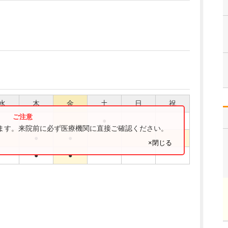
水
木
金
土
日
祝
●
ります。来院前に必ず医療機関に直接ご確認ください。
●
●
×閉じる
●
●