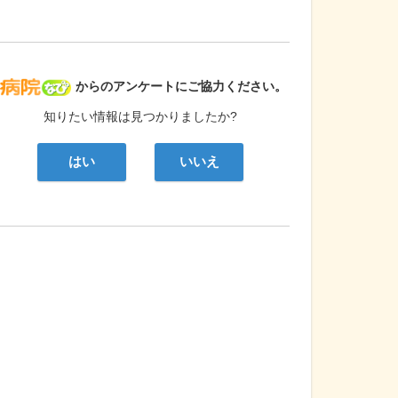
病院なび
からのアンケートにご協力ください。
知りたい情報は見つかりましたか?
はい
いいえ