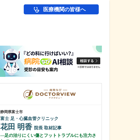
医療機関の皆様へ
医師(ドクター)の
静岡県富士市
東京都中野区
富士 足・心臓血管クリニック
中野富士見
花田 明香
冨岡 亮太
院長
取材記事
足の治りにくい傷とフットトラブルにも注力さ
特に先生が力を