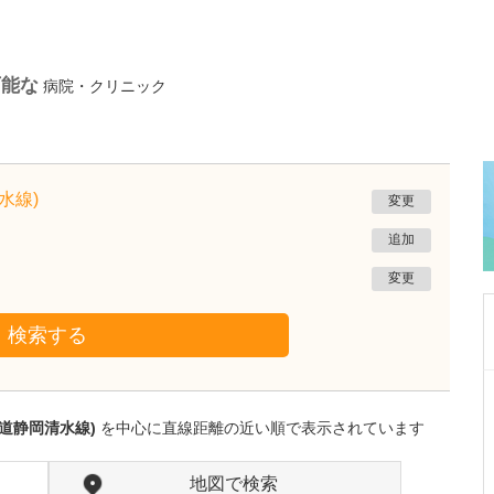
可能な
病院・クリニック
水線)
変更
追加
変更
検索する
静岡県静岡市葵区
ひびのクリニック
道静岡清水線)
を中心に直線距離の近い順で表示されています
日比野 正幸
院長
取材記事
幅広い診療に対応されている中でも、特に力を
地図で検索