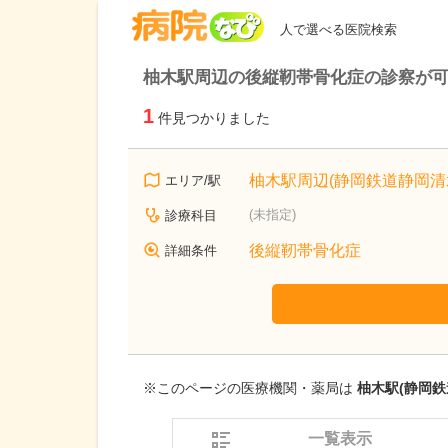
病院なび
人で選べる医院検索
柚木駅周辺の後縦靭帯骨化症の診察が
1
件見つかりました
柚木駅周辺(静岡鉄道静岡清
エリア/駅
(未指定)
診療科目
後縦靭帯骨化症
詳細条件
※このページの医療機関・薬局は
柚木駅(静岡鉄
一覧表示