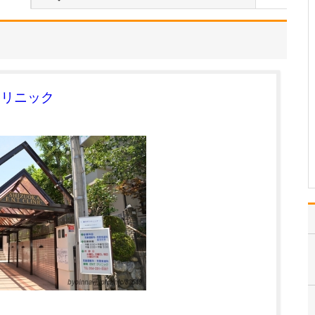
入れている分野があれば教えてください。
勤務医時代、がんで苦し
む多くの患者さんと向き
合ってきた経験から、が
んをはじめとする重篤な
疾患をできるだけ早期に
発見し、適切な治療につ
クリニック
なげることに特に力を入
れています。例えば「他
院で過敏性腸炎と診断さ
れ…
>>記事全文を読む