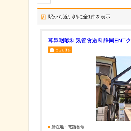
駅から近い順に全
1
件を表示
耳鼻咽喉科気管食道科静岡ENT
3
口コミ
件
所在地・電話番号