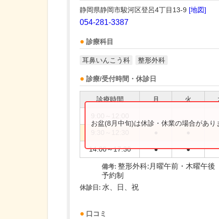
静岡県静岡市駿河区登呂4丁目13-9
[地図]
054-281-3387
診療科目
耳鼻いんこう科
整形外科
診療/受付時間・休診日
診療時間
月
火
9:00～12:00
お盆(8月中旬)は休診・休業の場合があ
9:30～12:30
●
●
14:00～17:30
●
●
整形外科:月曜午前・木曜午後
備考:
予約制
水、日、祝
休診日:
口コミ