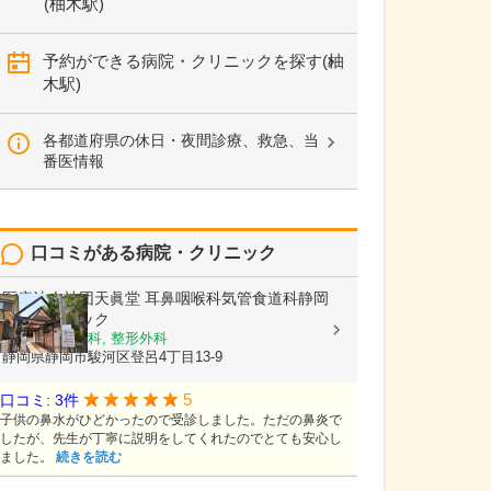
(柚木駅)
予約ができる病院・クリニックを探す(柚
木駅)
各都道府県の休日・夜間診療、救急、当
番医情報
口コミがある病院・クリニック
医療法人社団天眞堂
耳鼻咽喉科気管食道科静岡
ENTクリニック
耳鼻いんこう科, 整形外科
静岡県静岡市駿河区登呂4丁目13-9
5
口コミ: 3件
子供の鼻水がひどかったので受診しました。ただの鼻炎で
したが、先生が丁寧に説明をしてくれたのでとても安心し
ました。
続きを読む