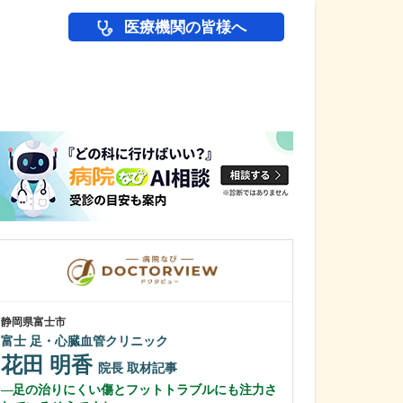
医療機関の皆様へ
医師(ドクター)の
静岡県富士市
兵庫県宝塚市
富士 足・心臓血管クリニック
仁川診療所
横山 亮
花田 明香
院長
院長
取材記事
横山 恵里
足の治りにくい傷とフットトラブルにも注力さ