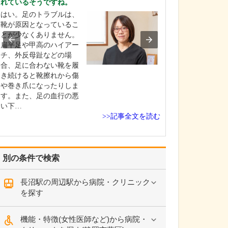
れているそうですね。
日々の診療で心
はい。足のトラブルは、
けますか。
靴が原因となっているこ
患者さんとの対
とが少なくありません。
にしています。
扁平足や甲高のハイアー
は、患者さんが
チ、外反母趾などの場
談できるよう話
合、足に合わない靴を履
雰囲気づくりに
き続けると靴擦れから傷
に困っているの
や巻き爪になったりしま
な希望をお持ち
す。また、足の血行の悪
しっかりとお聞
い下…
す。そのうえで
>>記事全文を読む
対応し…
別の条件で検索
長沼駅の周辺駅から病院・クリニック
を探す
機能・特徴(女性医師など)から病院・