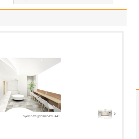
入れている分野があれば教えてください。
勤務医時代、がんで苦し
む多くの患者さんと向き
合ってきた経験から、が
んをはじめとする重篤な
疾患をできるだけ早期に
発見し、適切な治療につ
なげることに特に力を入
れています。例えば「他
院で過敏性腸炎と診断さ
れ…
>>記事全文を読む