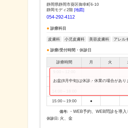
静岡県静岡市葵区御幸町6-10
静岡モディ2階
[地図]
054-292-4112
診療科目
皮膚科
小児皮膚科
美容皮膚科
アレル
診療/受付時間・休診日
診療時間
月
火
9:00～12:00
お盆(8月中旬)は休診・休業の場合があ
10:00～13:00
●
14:00～18:00
15:00～19:00
●
・WEB予約、WEB問診を導
備考:
火、金
休診日: