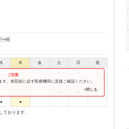
ギー科
水
木
金
土
日
祝
●
●
●
ります。来院前に必ず医療機関に直接ご確認ください。
●
●
×閉じる
●
●
●
●
●
入しております。