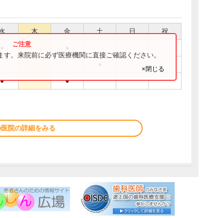
水
木
金
土
日
祝
●
●
ります。来院前に必ず医療機関に直接ご確認ください。
●
×閉じる
●
●
の医院の詳細をみる