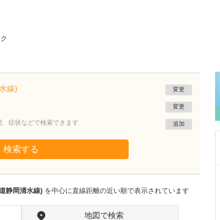
ック
水線)
変更
変更
門、症状などで検索できます
追加
検索する
静岡県静岡市葵区
ひびのクリニック
道静岡清水線)
を中心に直線距離の近い順で表示されています
日比野 正幸
院長
取材記事
幅広い診療に対応されている中でも、特に力を
地図で検索