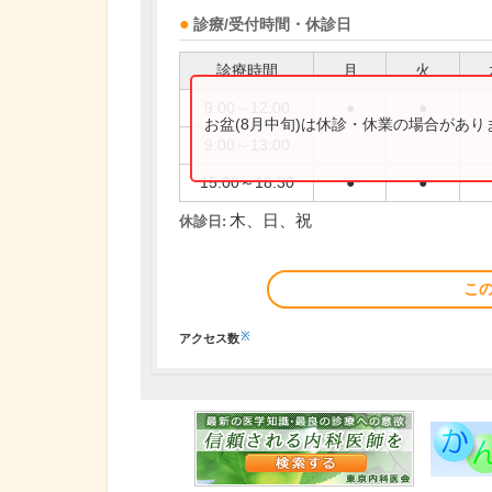
診療/受付時間・休診日
診療時間
月
火
9:00～12:00
●
●
お盆(8月中旬)は休診・休業の場合があ
9:00～13:00
15:00～18:30
●
●
木、日、祝
休診日:
こ
※
アクセス数