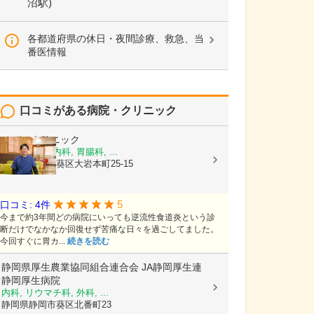
沼駅)
各都道府県の休日・夜間診療、救急、当
番医情報
口コミがある病院・クリニック
ひびのクリニック
内科, 消化器内科, 胃腸科, ...
静岡県静岡市葵区大岩本町25-15
5
口コミ: 4件
今まで約3年間どの病院にいっても逆流性食道炎という診
断だけでなかなか回復せず苦痛な日々を過ごしてました。
今回すぐに胃カ...
続きを読む
静岡県厚生農業協同組合連合会
JA静岡厚生連
静岡厚生病院
内科, リウマチ科, 外科, ...
静岡県静岡市葵区北番町23