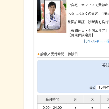
ご自宅・オフィスで受診出
お薬はお近くの薬局、宅配
登園許可証・診断書も発行
【夜間休日・全国エリア】
【健康保険適用】
【アレルギー・
診療／受付時間・休診日
受
15
4
時
最短
受付時間
月
火
0:00～24:00
●
●