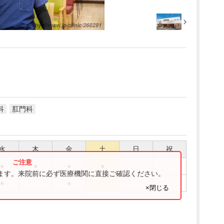
科
肛門科
水
木
金
土
日
祝
●
●
●
●
ります。来院前に必ず医療機関に直接ご確認ください。
●
●
×閉じる