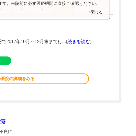
ります。来院前に必ず医療機関に直接ご確認ください。
●
●
●
×閉じる
2017年10月～12月末まで行...(
続きを読む
)
の医院の詳細をみる
療
不良に