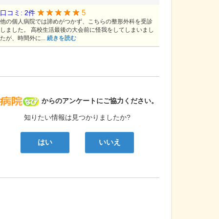
5
口コミ: 2件
他の個人病院では諦めがつかず、こちらの整形外科を受診
しました。 高校生活最後の大会前に怪我をしてしまいまし
たが、時間外に...
続きを読む
病院なび
からのアンケートにご協力ください。
知りたい情報は見つかりましたか?
はい
いいえ