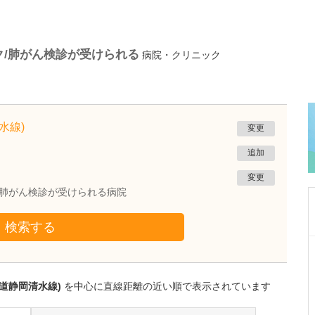
ク/肺がん検診が受けられる
病院・クリニック
水線)
変更
追加
変更
/肺がん検診が受けられる病院
検索する
静岡県静岡市葵区
ひびのクリニック
日比野 正幸
道静岡清水線)
を中心に直線距離の近い順で表示されています
院長
取材記事
幅広い診療に対応されている中でも、特に力を