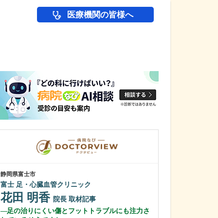
医療機関の皆様へ
医師(ドクター)の
静岡県富士市
鹿児島県鹿児島市
富士 足・心臓血管クリニック
植村病院
花田 明香
川名 英世
院長
取材記事
足の治りにくい傷とフットトラブルにも注力さ
貴院は地域の「