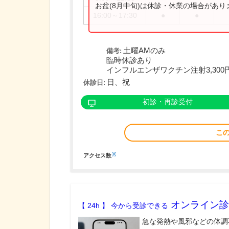
お盆(8月中旬)は休診・休業の場合があ
16:00～17:30
●
●
土曜AMのみ
備考:
臨時休診あり
インフルエンザワクチン注射3,300円で
日、祝
休診日:
初診・再診受付
こ
※
アクセス数
オンライン診
【 24h 】 今から受診できる
急な発熱や風邪などの体調