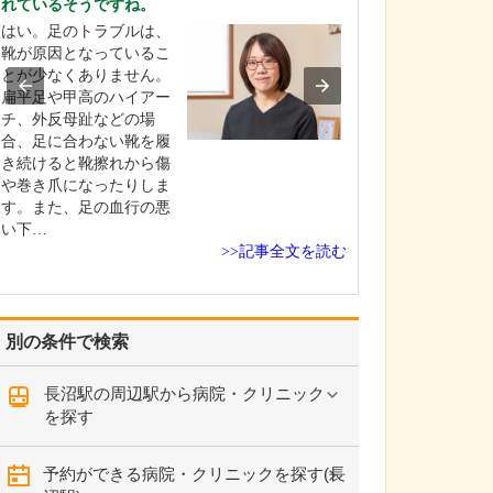
れているそうですね。
ですね。
はい。足のトラブルは、
「どんな病気や
靴が原因となっているこ
まずに年中無休
とが少なくありません。
という初代理事
扁平足や甲高のハイアー
シーを受け継ぎ
チ、外反母趾などの場
手が動かなくな
合、足に合わない靴を履
「頬が腫れて痛
き続けると靴擦れから傷
った当院では専
や巻き爪になったりしま
者さんも応急的
す。また、足の血行の悪
し、速やかに近
い下…
医をご…
>>記事全文を読む
別の条件で検索
長沼駅の周辺駅から病院・クリニック
を探す
予約ができる病院・クリニックを探す(長