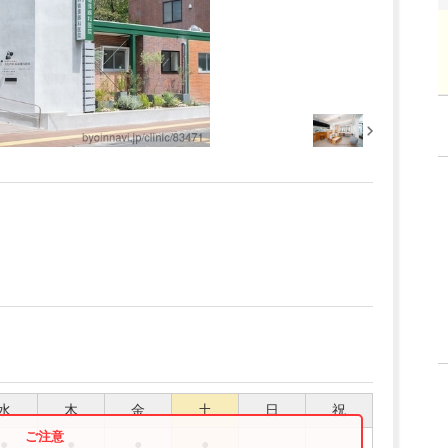
水
木
金
土
日
祝
●
●
●
●