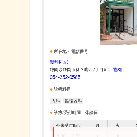
所在地・電話番号
新静岡駅
静岡県静岡市葵区鷹匠2丁目6-1
[地図]
054-252-0585
診療科目
内科
循環器科
診療/受付時間・休診日
外来受付時間
月
火
9:00～12:30
●
●