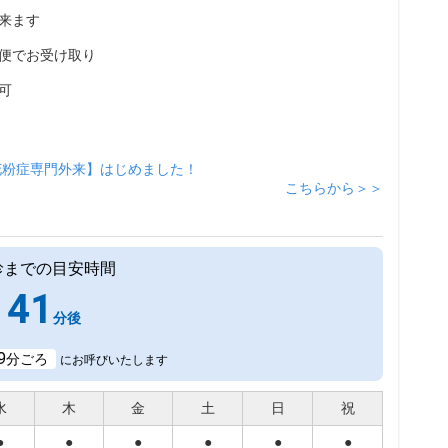
来ます
便でお受け取り
可
花粉症専門外来】はじめました！
こちらから＞＞
診までの目安時間
41
分後
9
分ごろ
にお呼びいたします
水
木
金
土
日
祝
●
●
●
●
●
●