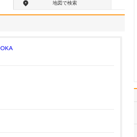
入れている分野があれば教えてください。
地図で検索
勤務医時代、がんで苦し
む多くの患者さんと向き
合ってきた経験から、が
んをはじめとする重篤な
疾患をできるだけ早期に
発見し、適切な治療につ
なげることに特に力を入
OKA
れています。例えば「他
院で過敏性腸炎と診断さ
れ…
>>記事全文を読む