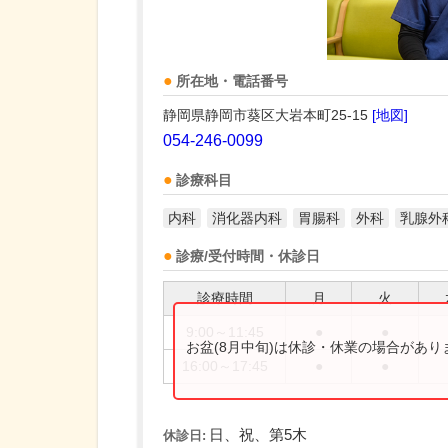
所在地・電話番号
静岡県静岡市葵区大岩本町25-15
[地図]
054-246-0099
診療科目
内科
消化器内科
胃腸科
外科
乳腺外
診療/受付時間・休診日
診療時間
月
火
9:00～11:45
●
●
お盆(8月中旬)は休診・休業の場合があ
16:00～17:45
●
●
日、祝、第5木
休診日: