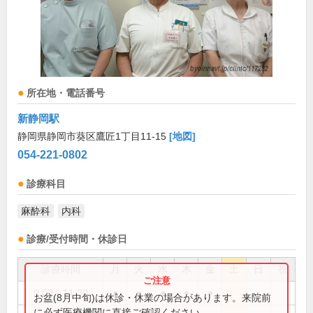
所在地・電話番号
新静岡駅
静岡県静岡市葵区鷹匠1丁目11-15
[地図]
054-221-0802
診療科目
麻酔科
内科
診療/受付時間・休診日
診療時間
月
火
水
木
金
土
日
祝
9:00～11:30
●
●
●
●
●
お盆(8月中旬)は休診・休業の場合があります。来院前
に必ず医療機関に直接ご確認ください。