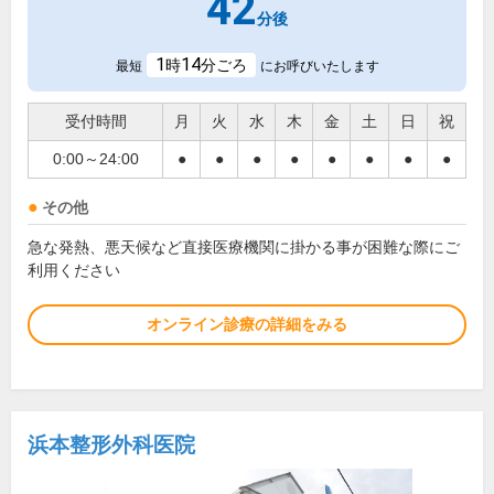
42
分後
1
14
時
分ごろ
最短
にお呼びいたします
受付時間
月
火
水
木
金
土
日
祝
0:00～24:00
●
●
●
●
●
●
●
●
その他
急な発熱、悪天候など直接医療機関に掛かる事が困難な際にご
利用ください
オンライン診療の詳細をみる
浜本整形外科医院