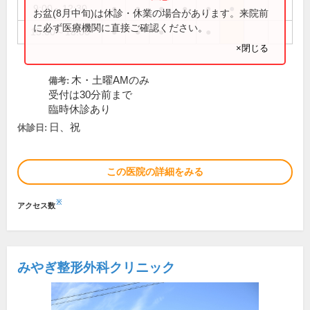
9:00～12:30
●
●
●
●
●
●
お盆(8月中旬)は休診・休業の場合があります。来院前
に必ず医療機関に直接ご確認ください。
15:00～18:00
●
●
●
●
×閉じる
木・土曜AMのみ
備考:
受付は30分前まで
臨時休診あり
日、祝
休診日:
この医院の詳細をみる
※
アクセス数
みやぎ整形外科クリニック