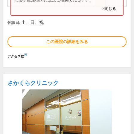
14:30～17:00
●
●
●
●
●
×閉じる
土、日、祝
休診日:
この医院の詳細をみる
※
アクセス数
さかくらクリニック