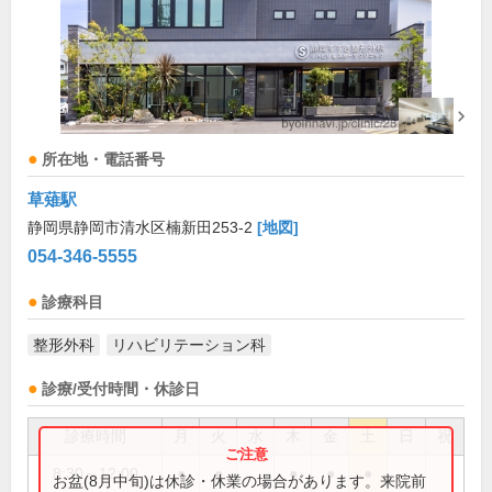
所在地・電話番号
草薙駅
静岡県静岡市清水区楠新田253-2
[地図]
054-346-5555
診療科目
整形外科
リハビリテーション科
診療/受付時間・休診日
診療時間
月
火
水
木
金
土
日
祝
8:30～12:00
●
●
●
●
●
お盆(8月中旬)は休診・休業の場合があります。来院前