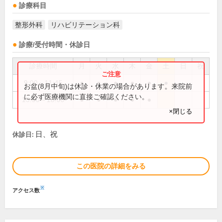
診療科目
整形外科
リハビリテーション科
診療/受付時間・休診日
診療時間
月
火
水
木
金
土
日
祝
9:00～11:45
●
●
●
●
●
●
お盆(8月中旬)は休診・休業の場合があります。来院前
に必ず医療機関に直接ご確認ください。
15:00～18:00
●
●
●
●
●
×閉じる
日、祝
休診日:
この医院の詳細をみる
※
アクセス数