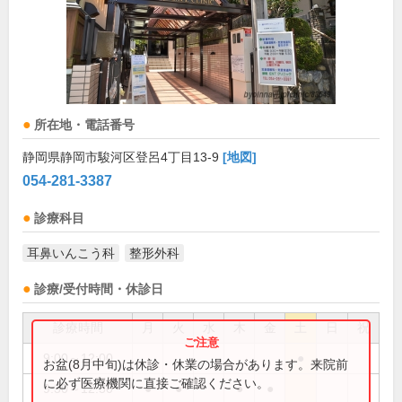
所在地・電話番号
静岡県静岡市駿河区登呂4丁目13-9
[地図]
054-281-3387
診療科目
耳鼻いんこう科
整形外科
診療/受付時間・休診日
診療時間
月
火
水
木
金
土
日
祝
9:00～12:00
●
お盆(8月中旬)は休診・休業の場合があります。来院前
に必ず医療機関に直接ご確認ください。
9:30～12:30
●
●
●
●