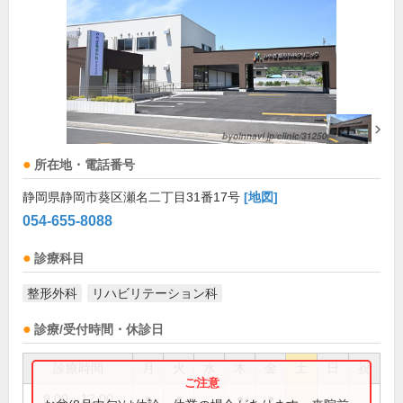
所在地・電話番号
静岡県静岡市葵区瀬名二丁目31番17号
[地図]
054-655-8088
診療科目
整形外科
リハビリテーション科
診療/受付時間・休診日
診療時間
月
火
水
木
金
土
日
祝
9:00～12:00
●
●
●
●