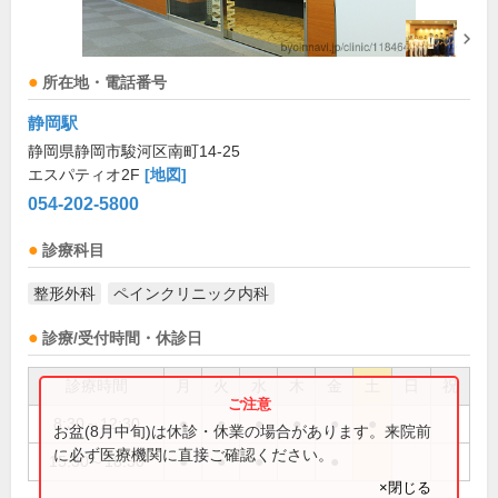
所在地・電話番号
静岡駅
静岡県静岡市駿河区南町14-25
エスパティオ2F
[地図]
054-202-5800
診療科目
整形外科
ペインクリニック内科
診療/受付時間・休診日
診療時間
月
火
水
木
金
土
日
祝
8:30～12:30
●
●
●
●
●
●
お盆(8月中旬)は休診・休業の場合があります。来院前
に必ず医療機関に直接ご確認ください。
15:30～18:30
●
●
●
●
×閉じる