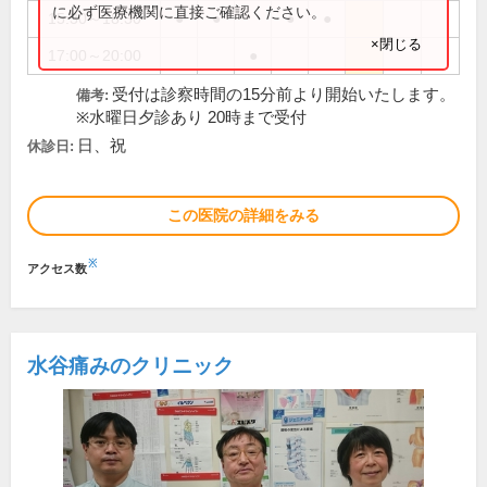
に必ず医療機関に直接ご確認ください。
15:30～18:30
●
●
●
●
×閉じる
17:00～20:00
●
受付は診察時間の15分前より開始いたします。
備考:
※水曜日夕診あり 20時まで受付
日、祝
休診日:
この医院の詳細をみる
※
アクセス数
水谷痛みのクリニック