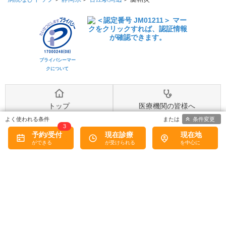
プライバシーマー
クについて
トップ
医療機関の皆様へ
条件変更
3
予約/受付
現在診療
現在地
MediQA
病院なびについて
病院なび利用規約
個人情報保護方針
©2026
株式会社eヘルスケア
, All rights reserved.