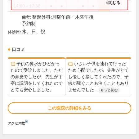
×閉じる
14:00～17:30
●
●
●
●
整形外科:月曜午前・木曜午後
備考:
予約制
水、日、祝
休診日:
口コミ
子供の鼻水がひどかっ
小さい子供を連れて行った
たので受診しました。ただ
ため心配でしたが、先生がとて
の鼻炎でしたが、先生が丁
も優しく接してくれたので、子
寧に説明をしてくれたので
供が騒ぐことも泣くこともあり
とても安心しました。
ませんでした...
もっと読む
この医院の詳細をみる
※
アクセス数