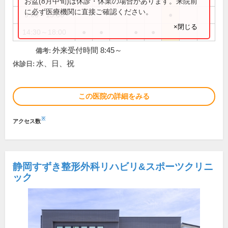
お盆(8月中旬)は休診・休業の場合があります。来院前
に必ず医療機関に直接ご確認ください。
9:00～13:00
●
×閉じる
14:30～18:00
●
●
●
●
外来受付時間 8:45～
備考:
水、日、祝
休診日:
この医院の詳細をみる
※
アクセス数
静岡すずき整形外科リハビリ&スポーツクリニ
ック