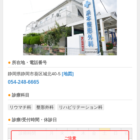
所在地・電話番号
静岡県静岡市葵区城北40-5
[地図]
054-248-6665
診療科目
リウマチ科
整形外科
リハビリテーション科
診療/受付時間・休診日
診療時間
月
火
水
木
金
土
日
祝