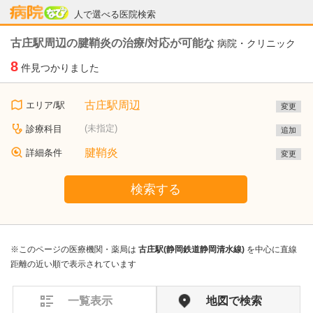
病院なび
人で選べる医院検索
古庄駅周辺の腱鞘炎の治療/対応が可能な
病院・クリニック
8
件見つかりました
古庄駅周辺
エリア/駅
変更
(未指定)
診療科目
追加
腱鞘炎
詳細条件
変更
検索する
※このページの医療機関・薬局は
古庄駅(静岡鉄道静岡清水線)
を中心に直線
距離の近い順で表示されています
一覧表示
地図で検索