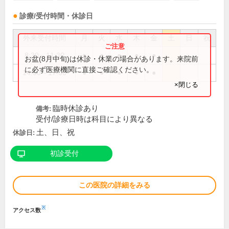
診療/受付時間・休診日
外来受付時間
月
火
水
木
金
土
日
祝
8:30～11:30
●
●
●
●
●
お盆(8月中旬)は休診・休業の場合があります。来院前
に必ず医療機関に直接ご確認ください。
14:00～17:00
●
●
●
●
●
×閉じる
臨時休診あり
備考:
受付/診療日時は科目により異なる
土、日、祝
休診日:
初診受付
この医院の詳細をみる
※
アクセス数