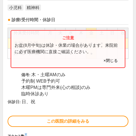
小児科
精神科
診療/受付時間・休診日
外来受付時間
月
火
水
木
金
土
日
祝
8:30～12:30
●
●
●
●
●
●
お盆(8月中旬)は休診・休業の場合があります。来院前
に必ず医療機関に直接ご確認ください。
15:00～17:30
●
●
●
●
×閉じる
木・土曜AMのみ
備考:
予約制 WEB予約可
木曜PMは専門外来(心の相談)のみ
臨時休診あり
日、祝
休診日:
この医院の詳細をみる
※