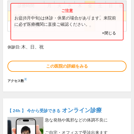
診療時間
月
火
水
木
金
土
日
祝
9:00～12:00
●
●
●
●
●
お盆(8月中旬)は休診・休業の場合があります。来院前
に必ず医療機関に直接ご確認ください。
15:00～17:00
●
●
●
×閉じる
木、日、祝
休診日:
この医院の詳細をみる
※
アクセス数
オンライン診療
【 24h 】 今から受診できる
急な発熱や風邪などの体調不良に
ご自宅・オフィスで受診出来ます