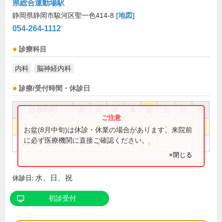
県総合運動場駅
静岡県静岡市駿河区聖一色414-8
[地図]
054-264-1112
診療科目
内科
脳神経内科
診療/受付時間・休診日
診療時間
月
火
水
木
金
土
日
祝
8:30～12:00
●
●
●
●
●
お盆(8月中旬)は休診・休業の場合があります。来院前
に必ず医療機関に直接ご確認ください。
14:30～17:30
●
●
●
●
×閉じる
水、日、祝
休診日:
初診受付