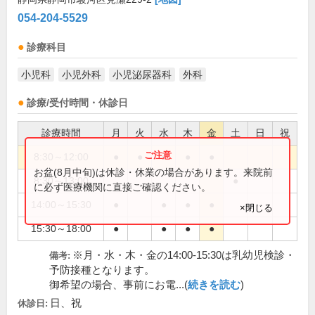
054-204-5529
診療科目
小児科
小児外科
小児泌尿器科
外科
診療/受付時間・休診日
診療時間
月
火
水
木
金
土
日
祝
8:30～12:00
●
●
●
●
●
お盆(8月中旬)は休診・休業の場合があります。来院前
8:30～13:00
●
に必ず医療機関に直接ご確認ください。
14:00～15:30
●
●
●
●
×閉じる
15:30～18:00
●
●
●
●
※月・水・木・金の14:00-15:30は乳幼児検診・
備考:
予防接種となります。
御希望の場合、事前にお電...(
続きを読む
)
日、祝
休診日: