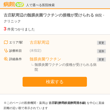
病院なび
人で選べる医院検索
古庄駅周辺の髄膜炎菌ワクチンの接種が受けられる
病院・
クリニック
3
件見つかりました
古庄駅周辺
エリア/駅
変更
(未指定)
診療科目
追加
髄膜炎菌ワクチン
詳細条件
変更
髄膜炎菌ワクチンの接種が受けられる病
院
検索する
※このページの医療機関・薬局は
古庄駅(静岡鉄道静岡清水線)
を中心に直線
距離の近い順で表示されています