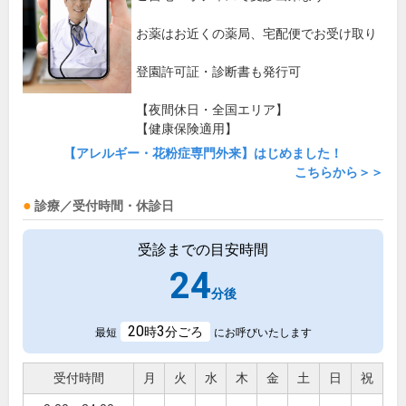
お薬はお近くの薬局、宅配便でお受け取り
登園許可証・診断書も発行可
【夜間休日・全国エリア】
【健康保険適用】
【アレルギー・花粉症専門外来】はじめました！
こちらから＞＞
診療／受付時間・休診日
受診までの目安時間
24
分後
20
3
時
分ごろ
最短
にお呼びいたします
受付時間
月
火
水
木
金
土
日
祝