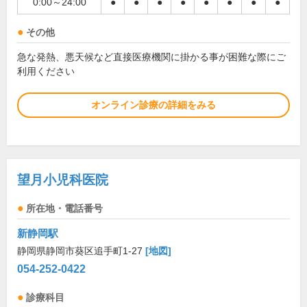
0:00～24:00
●
●
●
●
●
●
●
●
その他
急な発熱、悪天候など直接医療機関に掛かる事が困難な際にご
利用ください
オンライン診療の詳細をみる
望月小児科医院
所在地・電話番号
新静岡駅
静岡県静岡市葵区追手町1-27
[地図]
054-252-0422
診療科目