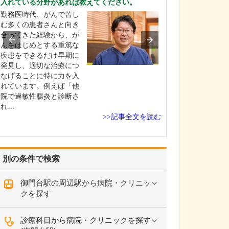
入れている分野があれば教えてください。
ください。
勤務医時代、がんで苦し
これまで耳を専
む多くの患者さんと向き
を積んできたこ
合ってきた経験から、が
り、難聴や突発
んをはじめとする重篤な
中耳炎をはじめ
疾患をできるだけ早期に
やめまいなどの
発見し、適切な治療につ
療には特に力を
なげることに特に力を入
ます。難聴は原
れています。例えば「他
て治療法が異な
院で過敏性腸炎と診断さ
まずは詳しい検
れ…
こに…
>>記事全文を読む
別の条件で検索
御門台駅の周辺駅から病院・クリニッ
クを探す
診療科目から病院・クリニックを探す