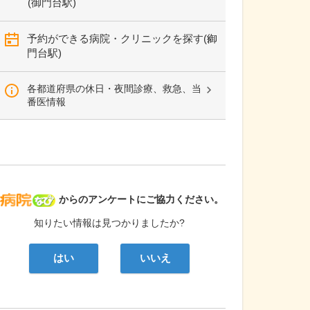
(御門台駅)
予約ができる病院・クリニックを探す(御
門台駅)
各都道府県の休日・夜間診療、救急、当
番医情報
病院なび
からのアンケートにご協力ください。
知りたい情報は見つかりましたか?
はい
いいえ