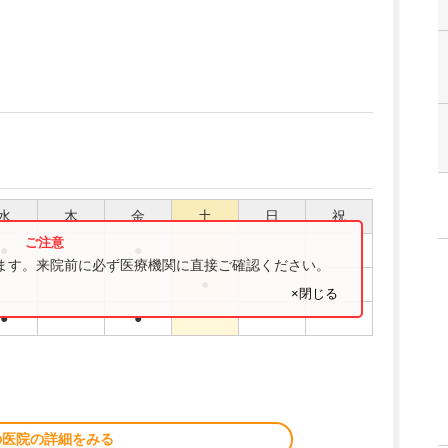
水
木
金
土
日
祝
●
●
ります。来院前に必ず医療機関に直接ご確認ください。
●
×閉じる
●
●
の医院の詳細をみる