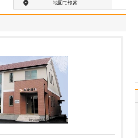
れているそうですね。
地図で検索
はい。足のトラブルは、
靴が原因となっているこ
とが少なくありません。
扁平足や甲高のハイアー
チ、外反母趾などの場
合、足に合わない靴を履
き続けると靴擦れから傷
や巻き爪になったりしま
す。また、足の血行の悪
い下…
>>記事全文を読む