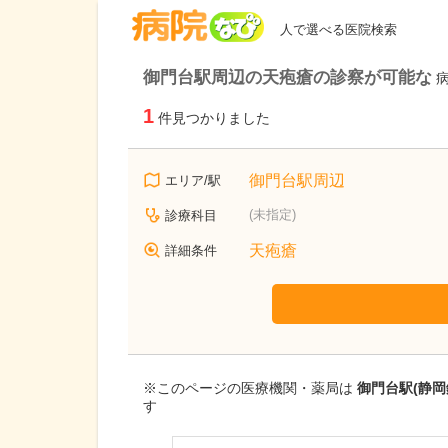
病院なび
人で選べる医院検索
御門台駅周辺の天疱瘡の診察が可能な
1
件見つかりました
御門台駅周辺
エリア/駅
(未指定)
診療科目
天疱瘡
詳細条件
※このページの医療機関・薬局は
御門台駅(静
す