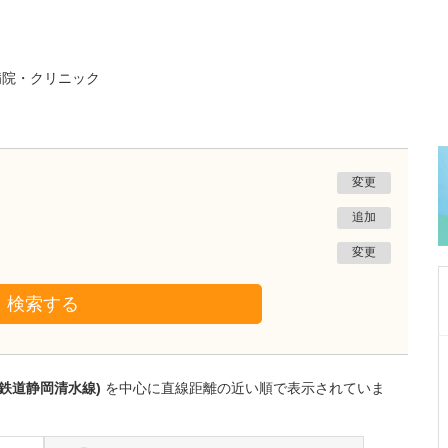
病院・クリニック
変更
追加
変更
検索する
静岡県富士市
富士 足・心臓血管クリニック
岡鉄道静岡清水線)
を中心に直線距離の近い順で表示されていま
花田 明香
院長
取材記事
足の治りにくい傷とフットトラブルにも注力さ