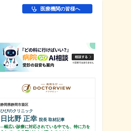
医療機関の皆様へ
医師(ドクター)の
静岡県静岡市葵区
東京都中野区
ひびのクリニック
中野富士見
日比野 正幸
冨岡 亮太
院長
取材記事
幅広い診療に対応されている中でも、特に力を
特に先生が力を