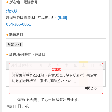
所在地・電話番号
清水駅
静岡県静岡市清水区江尻東1-5-4
[地図]
054-366-0861
診療科目
産婦人科
診療/受付時間・休診日
外来受付時間
月
火
水
木
金
土
日
祝
8:00～11:30
●
●
●
●
●
●
お盆(8月中旬)は休診・休業の場合があります。来院前
に必ず医療機関に直接ご確認ください。
16:00～18:00
●
●
●
●
×閉じる
予約無しでも当日診察出来ます。
備考:
日、祝
休診日: