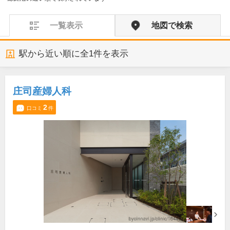
一覧表示
地図で検索
駅から近い順に全
1
件を表示
庄司産婦人科
2
口コミ
件