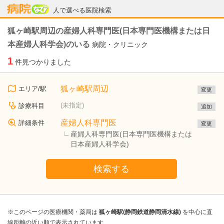
病院なび
人で選べる医院検索
狐ヶ崎駅周辺の産婦人科専門医(日本専門医機構または日
本産婦人科学会)のいる
病院・クリニック
1
件見つかりました
狐ヶ崎駅周辺
エリア/駅
変更
(未指定)
診療科目
追加
産婦人科専門医
詳細条件
変更
産婦人科専門医(日本専門医機構または
日本産婦人科学会)
検索する
※このページの医療機関・薬局は
狐ヶ崎駅(静岡鉄道静岡清水線)
を中心に直
線距離の近い順で表示されています