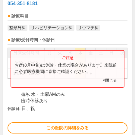
054-351-8181
診療科目
整形外科
リハビリテーション科
リウマチ科
診療/受付時間・休診日
外来受付時間
月
火
水
木
金
土
日
祝
8:30～12:00
●
●
●
●
●
●
お盆(8月中旬)は休診・休業の場合があります。来院前
に必ず医療機関に直接ご確認ください。
14:30～18:00
●
●
●
●
×閉じる
水・土曜AMのみ
備考:
臨時休診あり
日、祝
休診日:
この医院の詳細をみる