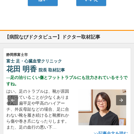
【病院なびドクタビュー】ドクター取材記事
静岡県富士市
富士 足・心臓血管クリニック
花田 明香
院長
取材記事
足の治りにくい傷とフットトラブルにも注力されているそうで
すね。
はい。足のトラブルは、靴が原因
となっていることが少なくありま
せん。扁平足や甲高のハイアー
チ、外反母趾などの場合、足に合
わない靴を履き続けると靴擦れか
ら傷や巻き爪になったりします。
また、足の血行の悪い下…
>>記事全文を読む