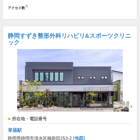
※
アクセス数
静岡すずき整形外科リハビリ&スポーツクリニ
ック
所在地・電話番号
草薙駅
静岡県静岡市清水区楠新田253-2
[地図]