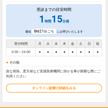
受診までの目安時間
1
15
時間
分後
8
21
時
分ごろ
最短
にお呼びいたします
受付時間
月
火
水
木
金
土
日
祝
0:00～24:00
●
●
●
●
●
●
●
●
その他
急な発熱、悪天候など直接医療機関に掛かる事が困難な際にご
利用ください
オンライン診療の詳細をみる