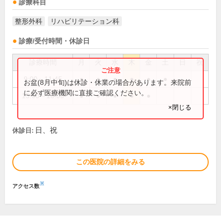
診療科目
整形外科
リハビリテーション科
診療/受付時間・休診日
診療時間
月
火
水
木
金
土
日
祝
9:00～11:45
●
●
●
●
●
●
お盆(8月中旬)は休診・休業の場合があります。来院前
に必ず医療機関に直接ご確認ください。
15:00～18:00
●
●
●
●
●
×閉じる
日、祝
休診日:
この医院の詳細をみる
※
アクセス数