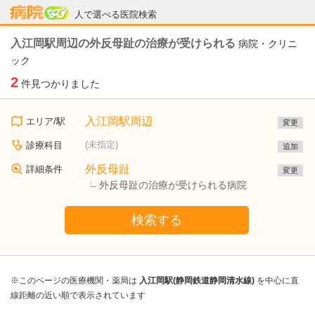
病院なび
人で選べる医院検索
入江岡駅周辺の外反母趾の治療が受けられる
病院・クリニ
ック
2
件見つかりました
入江岡駅周辺
エリア/駅
変更
(未指定)
診療科目
追加
外反母趾
詳細条件
変更
外反母趾の治療が受けられる病院
検索する
※このページの医療機関・薬局は
入江岡駅(静岡鉄道静岡清水線)
を中心に直
線距離の近い順で表示されています