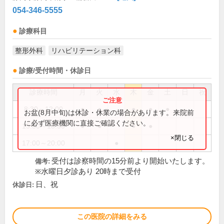
054-346-5555
診療科目
整形外科
リハビリテーション科
診療/受付時間・休診日
診療時間
月
火
水
木
金
土
日
祝
8:30～12:00
●
●
●
●
●
お盆(8月中旬)は休診・休業の場合があります。来院前
に必ず医療機関に直接ご確認ください。
15:30～18:30
●
●
●
●
×閉じる
17:00～20:00
●
受付は診察時間の15分前より開始いたします。
備考:
※水曜日夕診あり 20時まで受付
日、祝
休診日:
この医院の詳細をみる