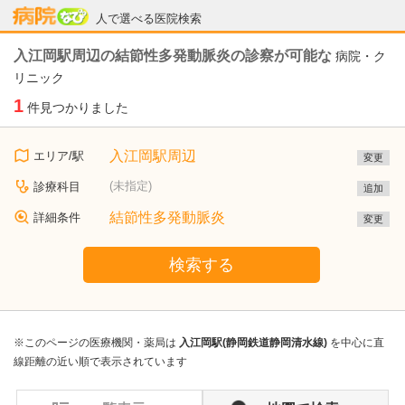
病院なび
人で選べる医院検索
入江岡駅周辺の結節性多発動脈炎の診察が可能な
病院・ク
リニック
1
件見つかりました
入江岡駅周辺
エリア/駅
変更
(未指定)
診療科目
追加
結節性多発動脈炎
詳細条件
変更
検索する
※このページの医療機関・薬局は
入江岡駅(静岡鉄道静岡清水線)
を中心に直
線距離の近い順で表示されています