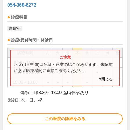
054-368-6272
診療科目
皮膚科
診療/受付時間・休診日
診療時間
月
火
水
木
金
土
日
祝
8:30～11:30
●
●
●
●
お盆(8月中旬)は休診・休業の場合があります。来院前
に必ず医療機関に直接ご確認ください。
8:30～13:00
●
×閉じる
15:00～18:00
●
●
●
●
土曜8:30～13:00 臨時休診あり
備考:
木、日、祝
休診日:
この医院の詳細をみる