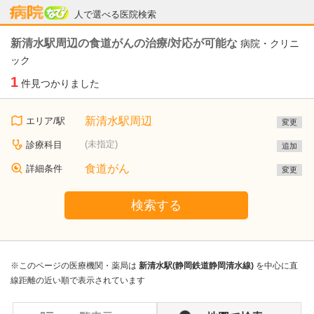
病院なび
人で選べる医院検索
新清水駅周辺の食道がんの治療/対応が可能な
病院・クリニ
ック
1
件見つかりました
新清水駅周辺
エリア/駅
変更
(未指定)
診療科目
追加
食道がん
詳細条件
変更
検索する
※このページの医療機関・薬局は
新清水駅(静岡鉄道静岡清水線)
を中心に直
線距離の近い順で表示されています