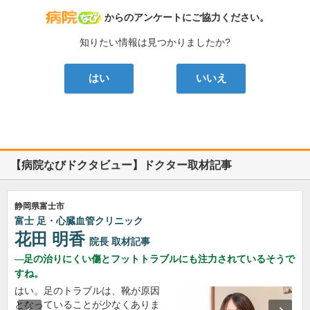
病院なび
からのアンケートにご協力ください。
知りたい情報は見つかりましたか?
はい
いいえ
【病院なびドクタビュー】ドクター取材記事
静岡県富士市
富士 足・心臓血管クリニック
花田 明香
院長
取材記事
足の治りにくい傷とフットトラブルにも注力されているそうで
すね。
はい。足のトラブルは、靴が原因
となっていることが少なくありま