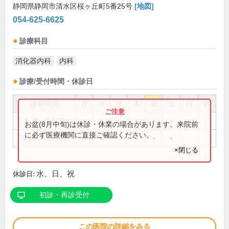
静岡県静岡市清水区桜ヶ丘町5番25号
[地図]
054-625-6625
診療科目
消化器内科
内科
診療/受付時間・休診日
診療時間
月
火
水
木
金
土
日
祝
8:30～12:00
●
●
●
●
●
お盆(8月中旬)は休診・休業の場合があります。来院前
に必ず医療機関に直接ご確認ください。
16:00～18:00
●
●
●
●
●
×閉じる
水、日、祝
休診日:
初診・再診受付
この医院の詳細をみる