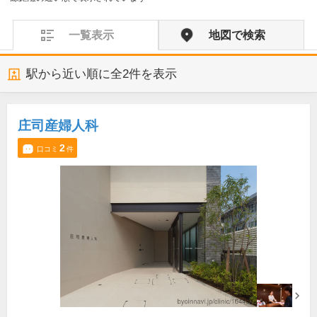
一覧表示
地図で検索
駅から近い順に全
2
件を表示
庄司産婦人科
2
口コミ
件