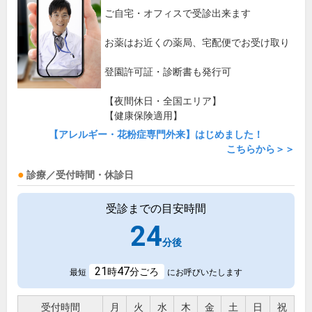
ご自宅・オフィスで受診出来ます
お薬はお近くの薬局、宅配便でお受け取り
登園許可証・診断書も発行可
【夜間休日・全国エリア】
【健康保険適用】
【アレルギー・花粉症専門外来】はじめました！
こちらから＞＞
診療／受付時間・休診日
受診までの目安時間
24
分後
21
47
時
分ごろ
最短
にお呼びいたします
受付時間
月
火
水
木
金
土
日
祝