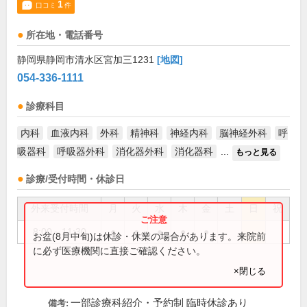
1
口コミ
件
所在地・電話番号
静岡県静岡市清水区宮加三1231
[地図]
054-336-1111
診療科目
内科
血液内科
外科
精神科
神経内科
脳神経外科
呼
吸器科
呼吸器外科
消化器外科
消化器科
...
もっと見る
診療/受付時間・休診日
外来受付時間
月
火
水
木
金
土
日
祝
8:00～11:30
●
●
●
●
●
お盆(8月中旬)は休診・休業の場合があります。来院前
に必ず医療機関に直接ご確認ください。
×閉じる
一部診療科紹介・予約制 臨時休診あり
備考: