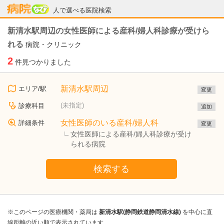
病院なび
人で選べる医院検索
新清水駅周辺の女性医師による産科/婦人科診療が受けら
れる
病院・クリニック
2
件見つかりました
新清水駅周辺
エリア/駅
変更
(未指定)
診療科目
追加
女性医師のいる産科/婦人科
詳細条件
変更
女性医師による産科/婦人科診療が受け
られる病院
検索する
※このページの医療機関・薬局は
新清水駅(静岡鉄道静岡清水線)
を中心に直
線距離の近い順で表示されています