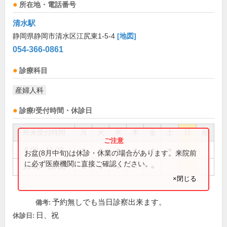
所在地・電話番号
清水駅
静岡県静岡市清水区江尻東1-5-4
[地図]
054-366-0861
診療科目
産婦人科
診療/受付時間・休診日
外来受付時間
月
火
水
木
金
土
日
祝
8:00～11:30
●
●
●
●
●
●
お盆(8月中旬)は休診・休業の場合があります。来院前
に必ず医療機関に直接ご確認ください。
16:00～18:00
●
●
●
●
×閉じる
予約無しでも当日診察出来ます。
備考:
日、祝
休診日: