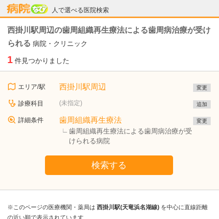
病院なび
人で選べる医院検索
西掛川駅周辺の歯周組織再生療法による歯周病治療が受け
られる
病院・クリニック
1
件見つかりました
西掛川駅周辺
エリア/駅
変更
(未指定)
診療科目
追加
歯周組織再生療法
詳細条件
変更
歯周組織再生療法による歯周病治療が受
けられる病院
検索する
※このページの医療機関・薬局は
西掛川駅(天竜浜名湖線)
を中心に直線距離
の近い順で表示されています