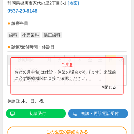
静岡県掛川市家代の里2丁目3-1
[地図]
0537-29-8148
診療科目
歯科
小児歯科
矯正歯科
診療/受付時間・休診日
診療時間
月
火
水
木
金
土
日
祝
8:30～13:00
●
●
●
●
●
お盆(8月中旬)は休診・休業の場合があります。来院前
に必ず医療機関に直接ご確認ください。
14:00～17:00
●
●
●
●
●
×閉じる
木、日、祝
休診日:
初診受付
初診・再診電話受付
この医院の詳細をみる