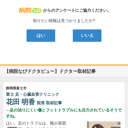
病院なび
からのアンケートにご協力ください。
知りたい情報は見つかりましたか?
はい
いいえ
【病院なびドクタビュー】ドクター取材記事
静岡県富士市
富士 足・心臓血管クリニック
花田 明香
院長
取材記事
足の治りにくい傷とフットトラブルにも注力されているそうで
すね。
はい。足のトラブルは、靴が原因