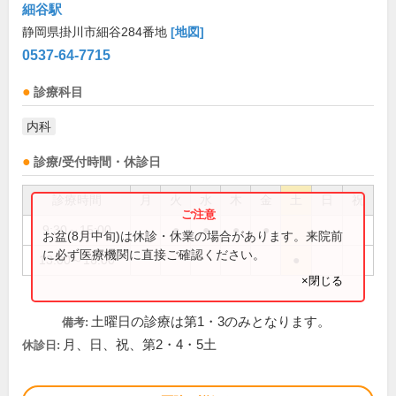
細谷駅
静岡県掛川市細谷284番地
[地図]
0537-64-7715
診療科目
内科
診療/受付時間・休診日
診療時間
月
火
水
木
金
土
日
祝
9:30～15:00
●
●
●
●
お盆(8月中旬)は休診・休業の場合があります。来院前
に必ず医療機関に直接ご確認ください。
13:00～16:00
●
×閉じる
土曜日の診療は第1・3のみとなります。
備考:
月、日、祝、第2・4・5土
休診日: