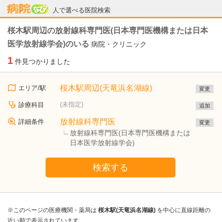
病院なび
人で選べる医院検索
桜木駅周辺の放射線科専門医(日本専門医機構または日本
医学放射線学会)のいる
病院・クリニック
1
件見つかりました
桜木駅周辺(天竜浜名湖線)
エリア/駅
変更
(未指定)
診療科目
追加
放射線科専門医
詳細条件
変更
放射線科専門医(日本専門医機構または
日本医学放射線学会)
検索する
※このページの医療機関・薬局は
桜木駅(天竜浜名湖線)
を中心に直線距離の
近い順で表示されています