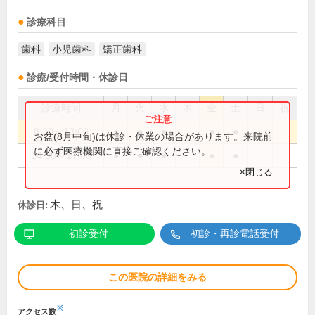
診療科目
歯科
小児歯科
矯正歯科
診療/受付時間・休診日
診療時間
月
火
水
木
金
土
日
祝
8:30～13:00
●
●
●
●
●
お盆(8月中旬)は休診・休業の場合があります。来院前
に必ず医療機関に直接ご確認ください。
14:00～17:00
●
●
●
●
●
×閉じる
木、日、祝
休診日:
初診受付
初診・再診電話受付
この医院の詳細をみる
※
アクセス数