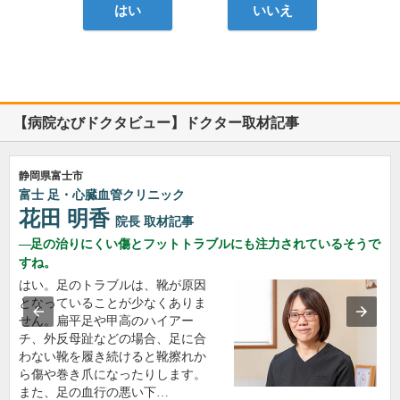
はい
いいえ
【病院なびドクタビュー】ドクター取材記事
静岡県富士市
富士 足・心臓血管クリニック
花田 明香
院長
取材記事
足の治りにくい傷とフットトラブルにも注力されているそうで
すね。
はい。足のトラブルは、靴が原因
となっていることが少なくありま
せん。扁平足や甲高のハイアー
チ、外反母趾などの場合、足に合
わない靴を履き続けると靴擦れか
ら傷や巻き爪になったりします。
また、足の血行の悪い下…