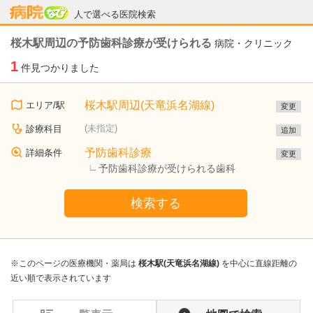
病院なび
人で選べる医院検索
桜木駅周辺の予防歯科診療が受けられる
病院・クリニック
1
件見つかりました
桜木駅周辺(天竜浜名湖線)
エリア/駅
変更
(未指定)
診療科目
追加
予防歯科診療
詳細条件
変更
予防歯科診療が受けられる歯科
検索する
※このページの医療機関・薬局は
桜木駅(天竜浜名湖線)
を中心に直線距離の
近い順で表示されています