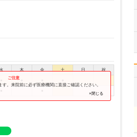
水
木
金
土
日
祝
●
●
●
●
ります。来院前に必ず医療機関に直接ご確認ください。
●
●
×閉じる