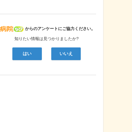
病院なび
からのアンケートにご協力ください。
知りたい情報は見つかりましたか?
はい
いいえ