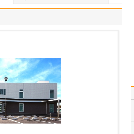
ような診療が受けられるのか教えてください。
当院の特長は、タイミン
グ療法や人工授精などの
一般不妊治療から、体外
受精や顕微授精といった
より高度な医療技術を用
いる高度生殖補助医療ま
で、すべてを院内で完結
できる体制を整えている
点です。特に生殖医療分
野…
>>記事全文を読む