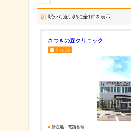
駅から近い順に全
1
件を表示
さつきの森クリニック
1
口コミ
件
所在地・電話番号