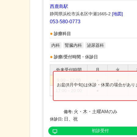
西鹿島駅
静岡県浜松市浜名区中瀬1665-2
[地図]
053-580-0773
診療科目
内科
腎臓内科
泌尿器科
診療/受付時間・休診日
外来受付時間
月
火
9:00～12:00
●
●
お盆(8月中旬)は休診・休業の場合があ
17:00～20:00
●
火・木・土曜AMのみ
備考:
日、祝
休診日:
初診受付