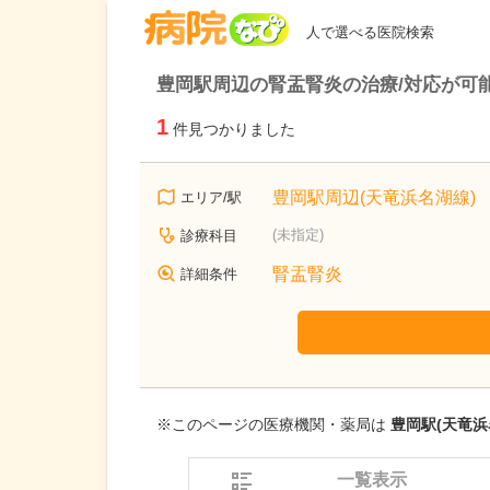
病院なび
人で選べる医院検索
豊岡駅周辺の腎盂腎炎の治療/対応が可
1
件見つかりました
豊岡駅周辺(天竜浜名湖線)
エリア/駅
(未指定)
診療科目
腎盂腎炎
詳細条件
※このページの医療機関・薬局は
豊岡駅(天竜浜
一覧表示