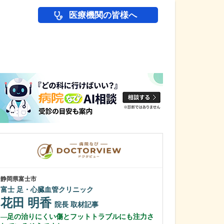
医療機関の皆様へ
医師(ドクター)の
静岡県富士市
静岡県静岡市葵区
富士 足・心臓血管クリニック
ひびのクリニッ
花田 明香
日比野 正
院長
取材記事
足の治りにくい傷とフットトラブルにも注力さ
幅広い診療に対