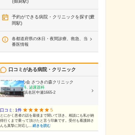
(御厨駅)
予約ができる病院・クリニックを探す(豊
岡駅)
各都道府県の休日・夜間診療、救急、当
番医情報
口コミがある病院・クリニック
医療法人有心会
さつきの森クリニック
内科, 腎臓内科, 泌尿器科
静岡県浜松市浜名区中瀬1665-2
5
口コミ: 1件
とにかく患者の話を最後まで聞いて頂き、相談にも私が納
得行くまで乗って頂けたと言う印象です。受付も看護師さ
んも真摯に対応し...
続きを読む