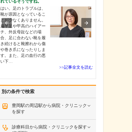
れているそうですね。
入れている分野
はい。足のトラブルは、
勤務医時代、が
靴が原因となっているこ
む多くの患者さ
とが少なくありません。
合ってきた経験
扁平足や甲高のハイアー
んをはじめとす
チ、外反母趾などの場
疾患をできるだ
合、足に合わない靴を履
発見し、適切な
き続けると靴擦れから傷
なげることに特
や巻き爪になったりしま
れています。例
す。また、足の血行の悪
院で過敏性腸炎
い下…
れ…
>>記事全文を読む
別の条件で検索
豊岡駅の周辺駅から病院・クリニック
を探す
診療科目から病院・クリニックを探す