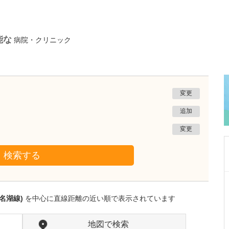
能な
病院・クリニック
変更
追加
変更
検索する
福岡県北九州市小倉北区
ひまわりレディースクリニック小倉
名湖線)
を中心に直線距離の近い順で表示されています
井上 令子
院長
取材記事
貴院が力を入れている不妊治療について、どの
地図で検索