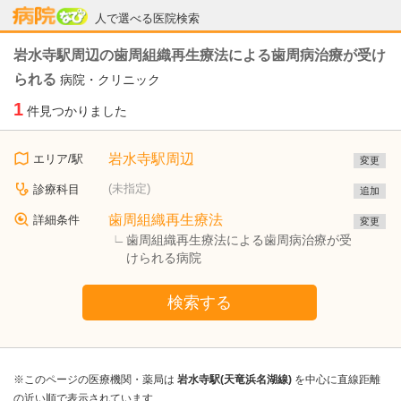
病院なび
人で選べる医院検索
岩水寺駅周辺の歯周組織再生療法による歯周病治療が受け
られる
病院・クリニック
1
件見つかりました
岩水寺駅周辺
エリア/駅
変更
(未指定)
診療科目
追加
歯周組織再生療法
詳細条件
変更
歯周組織再生療法による歯周病治療が受
けられる病院
検索する
※このページの医療機関・薬局は
岩水寺駅(天竜浜名湖線)
を中心に直線距離
の近い順で表示されています