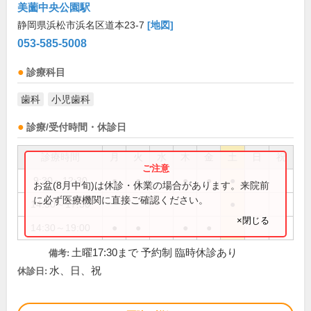
美薗中央公園駅
静岡県浜松市浜名区道本23-7
[地図]
053-585-5008
診療科目
歯科
小児歯科
診療/受付時間・休診日
診療時間
月
火
水
木
金
土
日
祝
9:30～12:30
●
●
●
●
●
お盆(8月中旬)は休診・休業の場合があります。来院前
に必ず医療機関に直接ご確認ください。
14:30～17:30
●
×閉じる
14:30～19:00
●
●
●
●
土曜17:30まで 予約制 臨時休診あり
備考:
水、日、祝
休診日: