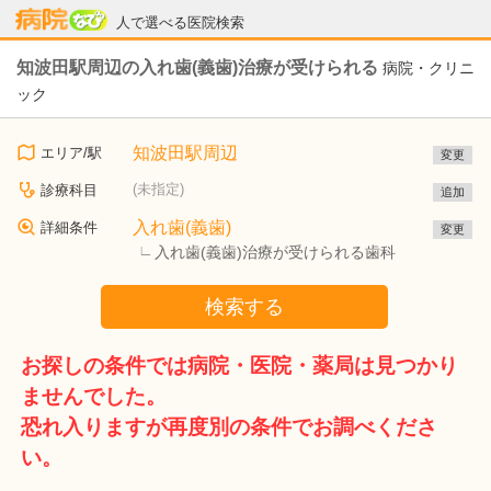
病院なび
人で選べる医院検索
知波田駅周辺の入れ歯(義歯)治療が受けられる
病院・クリニ
ック
知波田駅周辺
エリア/駅
変更
(未指定)
診療科目
追加
入れ歯(義歯)
詳細条件
変更
入れ歯(義歯)治療が受けられる歯科
検索する
お探しの条件では病院・医院・薬局は見つかり
ませんでした。
恐れ入りますが再度別の条件でお調べくださ
い。