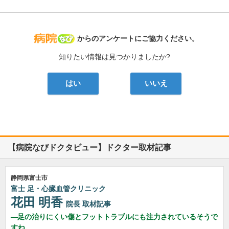
病院なび
からのアンケートにご協力ください。
知りたい情報は見つかりましたか?
はい
いいえ
【病院なびドクタビュー】ドクター取材記事
静岡県富士市
富士 足・心臓血管クリニック
花田 明香
院長
取材記事
足の治りにくい傷とフットトラブルにも注力されているそうで
すね。